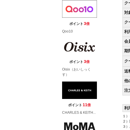
ク
対
ク
3
ポイント
倍
利
Qoo10
会
期
ク
3
ポイント
倍
Oisix（おいしっく
送
す）
他
注
11
ポイント
倍
利
CHARLES & KEITH...
１）
２）
３）