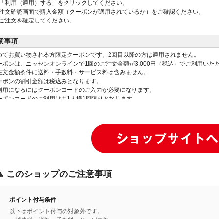
「利用（適用）する」をクリックしてください。
注文確認画面で購入金額（クーポンが適用されているか）をご確認ください。
ご注文を確定してください。
意事項
めてお買い物される方限定クーポンです。2回目以降の方は適用されません。
ーポンは、ニッセンオンラインで1回のご注文金額が3,000円（税込）でご利用いた
注文金額条件に送料・手数料・サービス料は含みません。
ーポンの割引金額は税込みとなります。
利用になるにはクーポンコードのご入力が必要になります。
ーポンコードのご利用はお1人様1回限りとなります。
注文時に「会員登録をせずに注文する」を選択された場合はご利用いただけません
ーポンを利用して購入した商品を全て返品された場合、クーポンコードは無効にな
かの割引クーポンとの併用はできません。
引クーポンを不正に利用されていると判断した場合、お取引を辞退させていただく
linoma、頒布会2回目以降の商品など一部の商品は対象外となります。
このショップのご注意事項
ポイント付与条件
以下はポイント付与の対象外です。