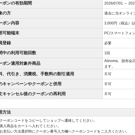
ーポンの有効期間
2026/07/01 ～ 202
象の方
過去に当オンライ
ーポン内容
3,000円（税込）
用可能端末
PC/スマートフォ
員登録
必要
間中の利用可能回数
1回
Alinoma、頒
ーポン適用対象外商品
ます。
料、代引き、消費税、手数料の割引適用
不可
のキャンペーンやクーポンと併用
不可
文キャンセル後のクーポンの再利用
不可
用方法
クーポンコードをコピーしてショップへ遷移してください。
購入商品をカートへ入れてください。
お支払い方法選択時にクーポン番号入力欄へクーポンコードをご入力ください。