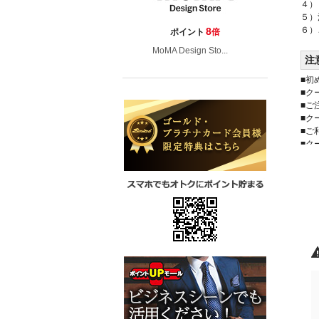
４）
５）
６）
8
ポイント
倍
MoMA Design Sto...
注
■初
■ク
■ご
■ク
■ご
■ク
■ご
■ク
■ほ
■割
■A