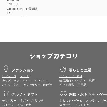
■Android
ブラウザ：
Google Chrome 最新版
OS：
Android 15以降
■iOS
ブラウザ：
Apple Safari 最新版
OS：
iOS 18以降
※各ブラウザの最新版はリリース後1ヶ月前後で動作確認いたします。
※上記環境範囲内であっても、ブラウザとOSの組み合わせにより、 一部表
ます。
※推奨以外のブラウザや、推奨以前のバージョンのブラウザをご利用の場合
すので、推奨ブラウザでのご利用をお願いいたします。
ファッション
暮らしと生活
レディース
メンズ
インテリア・家具
＜CookieやJavaScriptについて＞
キッズ・マタニティー
インナー
生活用品・キッチン
雑貨
本サービスではCookieとJavaScriptの機能を使用している為、CookieとJa
バッグ・財布
アクセサリー・腕時計
ペット用品
日用品
ポイント付与につきまして
グルメ・ギフト
趣味・おもちゃ・ゲー
ワールドプレゼントのポイント通常1倍分に加え、上乗せとなる1〜19倍分の
デリバリー
食品・おとりよせ
おもちゃ・ゲーム
オンラインゲー
ントとして付与いたします。
スイーツ
お酒・飲料
スポーツ
アウトドア
プレミアムポイント付与の対象は、商品代金のみ（税・送料等を除く）となり