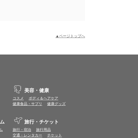
▲ページトップへ
示不具合や機能がご利用いただけない場合があり
、動作や表示が正しく行われない可能性がありま
美容・健康
コスメ
ボディ＆ヘアケア
健康食品・サプリ
健康グッズ
vaScriptが使用できる環境でご利用ください。
ム
旅行・チケット
ポイントまたは表示ポイント数をプレミアムポイ
ム
旅行・宿泊
旅行用品
交通・レンタカー
チケット
ます。