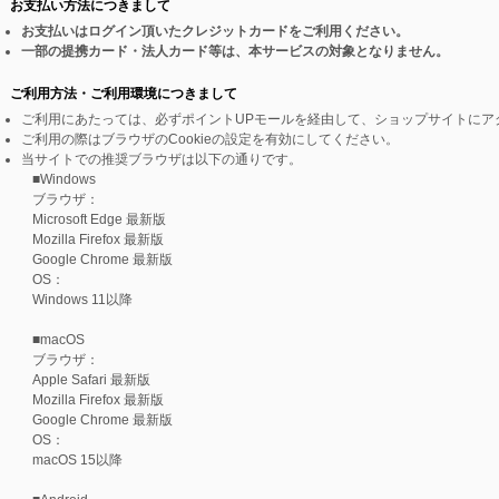
お支払い方法につきまして
お支払いはログイン頂いたクレジットカードをご利用ください。
一部の提携カード・法人カード等は、本サービスの対象となりません。
ご利用方法・ご利用環境につきまして
ご利用にあたっては、必ずポイントUPモールを経由して、ショップサイトにア
ご利用の際はブラウザのCookieの設定を有効にしてください。
当サイトでの推奨ブラウザは以下の通りです。
■Windows
ブラウザ：
Microsoft Edge 最新版
Mozilla Firefox 最新版
Google Chrome 最新版
OS：
Windows 11以降
■macOS
ブラウザ：
Apple Safari 最新版
Mozilla Firefox 最新版
Google Chrome 最新版
OS：
macOS 15以降