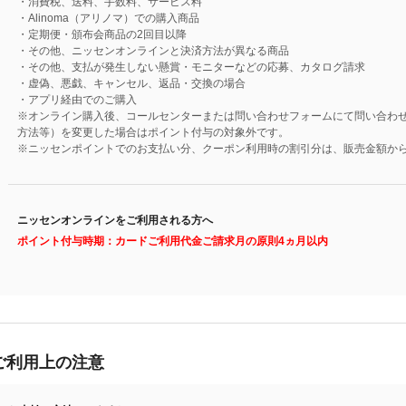
・消費税、送料、手数料、サービス料
・Alinoma（アリノマ）での購入商品
・定期便・頒布会商品の2回目以降
・その他、ニッセンオンラインと決済方法が異なる商品
・その他、支払が発生しない懸賞・モニターなどの応募、カタログ請求
・虚偽、悪戯、キャンセル、返品・交換の場合
・アプリ経由でのご購入
※オンライン購入後、コールセンターまたは問い合わせフォームにて問い合わ
方法等）を変更した場合はポイント付与の対象外です。
※ニッセンポイントでのお支払い分、クーポン利用時の割引分は、販売金額か
ニッセンオンラインをご利用される方へ
ポイント付与時期：カードご利用代金ご請求月の原則4ヵ月以内
ご利用上の注意