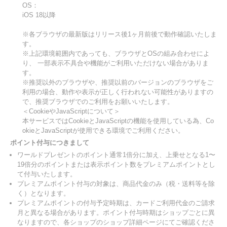
OS：
iOS 18以降
※各ブラウザの最新版はリリース後1ヶ月前後で動作確認いたしま
す。
※上記環境範囲内であっても、ブラウザとOSの組み合わせによ
り、 一部表示不具合や機能がご利用いただけない場合がありま
す。
※推奨以外のブラウザや、推奨以前のバージョンのブラウザをご
利用の場合、動作や表示が正しく行われない可能性がありますの
で、推奨ブラウザでのご利用をお願いいたします。
＜CookieやJavaScriptについて＞
本サービスではCookieとJavaScriptの機能を使用している為、Co
okieとJavaScriptが使用できる環境でご利用ください。
ポイント付与につきまして
ワールドプレゼントのポイント通常1倍分に加え、上乗せとなる1〜
19倍分のポイントまたは表示ポイント数をプレミアムポイントとし
て付与いたします。
プレミアムポイント付与の対象は、商品代金のみ（税・送料等を除
く）となります。
プレミアムポイントの付与予定時期は、カードご利用代金のご請求
月と異なる場合があります。ポイント付与時期はショップごとに異
なりますので、各ショップのショップ詳細ページにてご確認くださ