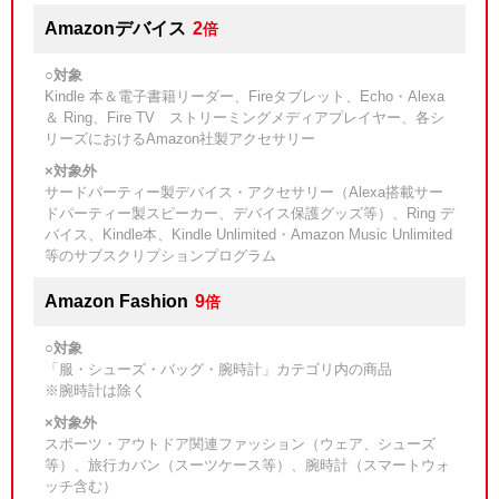
Amazonデバイス
2
倍
○対象
Kindle 本＆電子書籍リーダー、Fireタブレット、Echo・Alexa
＆ Ring、Fire TV ストリーミングメディアプレイヤー、各シ
リーズにおけるAmazon社製アクセサリー
×対象外
サードパーティー製デバイス・アクセサリー（Alexa搭載サー
ドパーティー製スピーカー、デバイス保護グッズ等）、Ring デ
バイス、Kindle本、Kindle Unlimited・Amazon Music Unlimited
等のサブスクリプションプログラム
Amazon Fashion
9
倍
○対象
「服・シューズ・バッグ・腕時計」カテゴリ内の商品
※腕時計は除く
×対象外
スポーツ・アウトドア関連ファッション（ウェア、シューズ
等）、旅行カバン（スーツケース等）、腕時計（スマートウォ
ッチ含む）