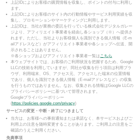
上記IDによりお客様の購買情報を収集し、ポイントの付与に利用し
ます。
上記IDによりお客様のサイト内の行動情報やサービス利用実績を収
集し、プロモーションやマーケティングに利用します。
上記IDは、当社が業務の委託を行っている株式会社デジタルガレー
ジより、アフィリエイト事業者を経由し各ショップ（※）へ提供さ
れます。ただし、当社よりお客様個人を識別できる個人情報（E-m
ailアドレスなど）がアフィリエイト事業者や各ショップへ伝送、開
示されることはありません。
※各ショップおよびアフィリエイト事業者一覧は
こちら
本ウェブサイトでは、お客様のご利用状況を把握するため、Google
LLCの技術を利用していますが、同社が収集を行う項目は利用ブラ
ウザ、利用端末、OS、アクセス元、アクセスした端末の位置情報
であり、個人を識別できる個人情報（E-mailアドレスなど）の収集
を行うものではありません。なお、収集される情報はGoogle LLCの
プライバシーポリシーに基づいて管理されます。
Googleプライバシーポリシー
(
https://policies.google.com/privacy
)
サービスの変更・中断・終了につきまして
当方は、お客様への事前通知または承諾なく、本サービスおよびご
利用上の注意を随時変更することがあります。ご利用上の注意をご
確認のうえご利用ください。
免責事項