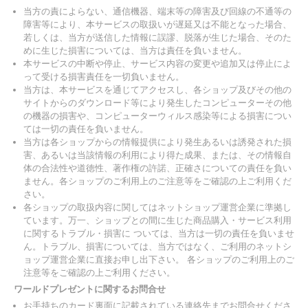
当方の責によらない、通信機器、端末等の障害及び回線の不通等の
障害等により、本サービスの取扱いが遅延又は不能となった場合、
若しくは、当方が送信した情報に誤謬、脱落が生じた場合、そのた
めに生じた損害については、当方は責任を負いません。
本サービスの中断や停止、サービス内容の変更や追加又は停止によ
って受ける損害責任を一切負いません。
当方は、本サービスを通じてアクセスし、各ショップ及びその他の
サイトからのダウンロード等により発生したコンピューターその他
の機器の損害や、コンピューターウィルス感染等による損害につい
ては一切の責任を負いません。
当方は各ショップからの情報提供により発生あるいは誘発された損
害、あるいは当該情報の利用により得た成果、または、その情報自
体の合法性や道徳性、著作権の許諾、正確さについての責任を負い
ません。各ショップのご利用上のご注意等をご確認の上ご利用くだ
さい。
各ショップの取扱内容に関してはネットショップ運営企業に準拠し
ています。万一、ショップとの間に生じた商品購入・サービス利用
に関するトラブル・損害に ついては、当方は一切の責任を負いませ
ん。トラブル、損害については、当方ではなく、ご利用のネットシ
ョップ運営企業に直接お申し出下さい。 各ショップのご利用上のご
注意等をご確認の上ご利用ください。
ワールドプレゼントに関するお問合せ
お手持ちのカード裏面に記載されている連絡先までお問合せくださ