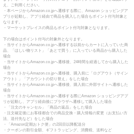
え、ご利用ください。
・本ページからAmazon.co.jpへ遷移する際に、Amazon ショッピングア
プリが起動し、アプリ経由で商品を購入した場合もポイント付与対象と
なります。
・マーケットプレイスの商品もポイント付与対象となります。
下の場合はポイント付与の対象外となります。
・当サイトからAmazon.co.jpへ遷移する以前からカートに入っていた商
品、「ほしい物リスト」「あとで買う」に入っている商品から購入した
場合
・当サイトからAmazon.co.jpへ遷移後、24時間を経過してから購入した
場合
・当サイトからAmazon.co.jpへ遷移後、購入前に「ログアウト（サイン
アウト）」「アカウントの切り替え」をした場合
・当サイトからAmazon.co.jpへ遷移後、購入前に外部サイトへ遷移した
場合
・当サイトからAmazon.co.jpへ遷移する際にAmazon ショッピングアプ
リが起動し、アプリ経由後にブラウザへ遷移して購入した場合
・「注文のキャンセル」「商品の返品」をした場合
・注文確定後にお客様都合での商品交換・購入情報の変更（お支払い方
法、送付先など）をした場合
・「Amazon定期おトク便」の2回目以降配送分
・クーポンの割引金額、ギフトラッピング、消費税、送料など