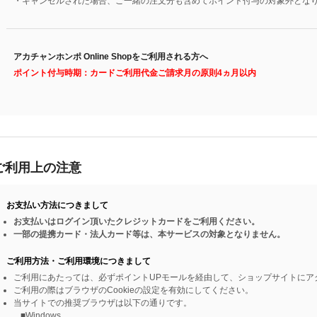
・キャンセルされた場合、ご一緒の注文分も含めてポイント付与の対象外とな
アカチャンホンポ Online Shopをご利用される方へ
ポイント付与時期：カードご利用代金ご請求月の原則4ヵ月以内
ご利用上の注意
お支払い方法につきまして
お支払いはログイン頂いたクレジットカードをご利用ください。
一部の提携カード・法人カード等は、本サービスの対象となりません。
ご利用方法・ご利用環境につきまして
ご利用にあたっては、必ずポイントUPモールを経由して、ショップサイトにア
ご利用の際はブラウザのCookieの設定を有効にしてください。
当サイトでの推奨ブラウザは以下の通りです。
■Windows