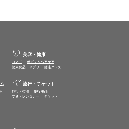
示不具合や機能がご利用いただけない場合があり
、動作や表示が正しく行われない可能性がありま
vaScriptが使用できる環境でご利用ください。
美容・健康
コスメ
ボディ＆ヘアケア
健康食品・サプリ
健康グッズ
ポイントまたは表示ポイント数をプレミアムポイ
ます。
ム
旅行・チケット
場合があります。ポイント付与時期はショップご
ム
旅行・宿泊
旅行用品
につきましては表示ポイント数と付与ポイント数
交通・レンタカー
チケット
イントは付きません。
象とならない場合があります。
せん。
ールから再度ショップへアクセスしてください。
ます。