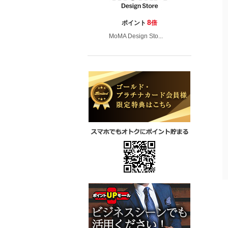
8
ポイント
倍
MoMA Design Sto...