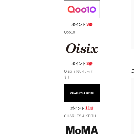
3
ポイント
倍
Qoo10
3
ポイント
倍
Oisix（おいしっく
す）
11
ポイント
倍
CHARLES & KEITH...