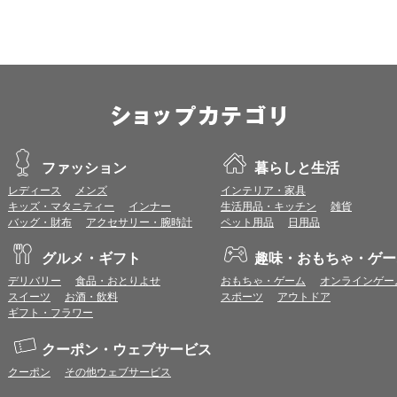
iOS 18以降
※各ブラウザの最新版はリリース後1ヶ月前後で動作確認いたします。
※上記環境範囲内であっても、ブラウザとOSの組み合わせにより、 一部表
ます。
※推奨以外のブラウザや、推奨以前のバージョンのブラウザをご利用の場合
すので、推奨ブラウザでのご利用をお願いいたします。
＜CookieやJavaScriptについて＞
本サービスではCookieとJavaScriptの機能を使用している為、CookieとJa
ファッション
暮らしと生活
レディース
メンズ
インテリア・家具
ポイント付与につきまして
キッズ・マタニティー
インナー
生活用品・キッチン
雑貨
ワールドプレゼントのポイント通常1倍分に加え、上乗せとなる1〜19倍分の
バッグ・財布
アクセサリー・腕時計
ペット用品
日用品
ントとして付与いたします。
プレミアムポイント付与の対象は、商品代金のみ（税・送料等を除く）となり
グルメ・ギフト
趣味・おもちゃ・ゲー
プレミアムポイントの付与予定時期は、カードご利用代金のご請求月と異なる
とに異なりますので、各ショップのショップ詳細ページにてご確認ください。
デリバリー
食品・おとりよせ
おもちゃ・ゲーム
オンラインゲー
200円のご利用につき1ポイントとして計算されるため、一部の法人カード等
スイーツ
お酒・飲料
スポーツ
アウトドア
が異なる場合があります。
ギフト・フラワー
対象サイトにアクセス後、カード決済前に別サイトにアクセスした場合は、ポ
商品購入後、購入内容等に変更があった場合は、プレミアムポイント付与の対
クーポン・ウェブサービス
商品をキャンセル・返品した場合は、プレミアムポイント付与の対象となりま
クーポン
その他ウェブサービス
同一ショップで複数回ご利用される場合は、1回のご利用ごとにポイントUPモ
プレミアムポイントはワールドプレゼントのポイントとして景品等に交換でき