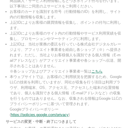
商品購入・サービス利用情報にもとづきポイント付与を行います。
以下事項にご同意の上サービスをご利用ください。
お客様のカードを識別する符号（行動情報のID）を利用し、サイト
内の行動情報を収集します。
上記IDによりお客様の購買情報を収集し、ポイントの付与に利用し
ます。
上記IDによりお客様のサイト内の行動情報やサービス利用実績を収
集し、プロモーションやマーケティングに利用します。
上記IDは、当社が業務の委託を行っている株式会社デジタルガレー
ジより、アフィリエイト事業者を経由し各ショップ（※）へ提供さ
れます。ただし、当社よりお客様個人を識別できる個人情報（E-m
ailアドレスなど）がアフィリエイト事業者や各ショップへ伝送、開
示されることはありません。
※各ショップおよびアフィリエイト事業者一覧は
こちら
本ウェブサイトでは、お客様のご利用状況を把握するため、Google
LLCの技術を利用していますが、同社が収集を行う項目は利用ブラ
ウザ、利用端末、OS、アクセス元、アクセスした端末の位置情報
であり、個人を識別できる個人情報（E-mailアドレスなど）の収集
を行うものではありません。なお、収集される情報はGoogle LLCの
プライバシーポリシーに基づいて管理されます。
Googleプライバシーポリシー
(
https://policies.google.com/privacy
)
サービスの変更・中断・終了につきまして