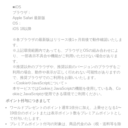
■iOS
ブラウザ：
Apple Safari 最新版
OS：
iOS 18以降
※各ブラウザの最新版はリリース後1ヶ月前後で動作確認いたしま
す。
※上記環境範囲内であっても、ブラウザとOSの組み合わせによ
り、 一部表示不具合や機能がご利用いただけない場合がありま
す。
※推奨以外のブラウザや、推奨以前のバージョンのブラウザをご
利用の場合、動作や表示が正しく行われない可能性がありますの
で、推奨ブラウザでのご利用をお願いいたします。
＜CookieやJavaScriptについて＞
本サービスではCookieとJavaScriptの機能を使用している為、Co
okieとJavaScriptが使用できる環境でご利用ください。
ポイント付与につきまして
ワールドプレゼントのポイント通常1倍分に加え、上乗せとなる1〜
19倍分のポイントまたは表示ポイント数をプレミアムポイントとし
て付与いたします。
プレミアムポイント付与の対象は、商品代金のみ（税・送料等を除