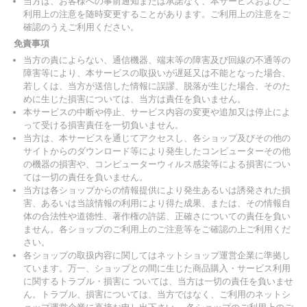
当方は、お客様への事前通知または承諾なく、本サービスおよびご
利用上の注意を随時変更することがあります。ご利用上の注意をご
確認のうえご利用ください。
免責事項
当方の責によらない、通信機器、端末等の障害及び回線の不通等の
障害等により、本サービスの取扱いが遅延又は不能となった場合、
若しくは、当方が送信した情報に誤謬、脱落が生じた場合、そのた
めに生じた損害については、当方は責任を負いません。
本サービスの中断や停止、サービス内容の変更や追加又は停止によ
って受ける損害責任を一切負いません。
当方は、本サービスを通じてアクセスし、各ショップ及びその他の
サイトからのダウンロード等により発生したコンピューターその他
の機器の損害や、コンピューターウィルス感染等による損害につい
ては一切の責任を負いません。
当方は各ショップからの情報提供により発生あるいは誘発された損
害、あるいは当該情報の利用により得た成果、または、その情報自
体の合法性や道徳性、著作権の許諾、正確さについての責任を負い
ません。各ショップのご利用上のご注意等をご確認の上ご利用くだ
さい。
各ショップの取扱内容に関してはネットショップ運営企業に準拠し
ています。万一、ショップとの間に生じた商品購入・サービス利用
に関するトラブル・損害に ついては、当方は一切の責任を負いませ
ん。トラブル、損害については、当方ではなく、ご利用のネットシ