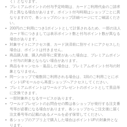
く）となります。
プレミアムポイントの付与予定時期は、カードご利用代金のご請求
月と異なる場合があります。ポイント付与時期はショップごとに異
なりますので、各ショップのショップ詳細ページにてご確認くださ
い。
200円のご利用につき1ポイントとして計算されるため、一部の法人
カード等につきましては表示ポイント数と付与ポイント数が異なる
場合があります。
対象サイトにアクセス後、カード決済前に別サイトにアクセスした
場合は、ポイントは付きません。
商品購入後、購入内容等に変更があった場合は、プレミアムポイン
ト付与の対象とならない場合があります。
商品をキャンセル・返品した場合は、プレミアムポイント付与の対
象となりません。
同一ショップで複数回ご利用される場合は、1回のご利用ごとにポ
イントUPモールから再度ショップへアクセスしてください。
プレミアムポイントはワールドプレゼントのポイントとして景品等
に交換できます。
一部対象外となるサービスがあります。
ワールドプレゼントのお問合せの際は各ショップが発行する注文番
号等が必要になる場合があります。各ショップからご注文後に届く
注文番号等の記載のあるメールを必ず保管してください。
各ショップのアプリ上で購入した場合はポイントUPの対象外とな
ります。