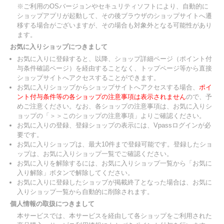
※ご利用のOSバージョンやセキュリティソフトにより、自動的に
ショップアプリが起動して、その後ブラウザのショップサイトへ遷
移する場合がございますが、その場合も対象外となる可能性があり
ます。
お気に入りショップにつきまして
お気に入りに登録すると、以降、ショップ詳細ページ（ポイント付
与条件確認ページ）を経由することなく、トップページ等から直接
ショップサイトへアクセスすることができます。
お気に入りショップからショップサイトへアクセスする場合、
ポイ
ント付与条件等の各ショップの注意事項は表示されません
ので、予
めご注意ください。なお、各ショップの注意事項は、お気に入りシ
ョップの「＞＞このショップの注意事項」よりご確認ください。
お気に入りの登録、登録ショップの表示には、Vpassログインが必
要です。
お気に入りショップは、最大10件まで登録可能です。登録したショ
ップは、お気に入りショップ一覧でご確認ください。
お気に入りを解除するには、お気に入りショップ一覧から「お気に
入り解除」ボタンで解除してください。
お気に入りに登録したショップが掲載終了となった場合は、お気に
入りショップ一覧から自動的に削除されます。
個人情報の取扱につきまして
本サービスでは、本サービスを経由して各ショップをご利用された