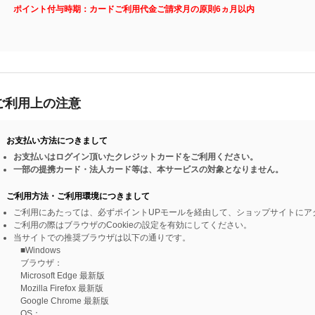
ポイント付与時期：カードご利用代金ご請求月の原則6ヵ月以内
ご利用上の注意
お支払い方法につきまして
お支払いはログイン頂いたクレジットカードをご利用ください。
一部の提携カード・法人カード等は、本サービスの対象となりません。
ご利用方法・ご利用環境につきまして
ご利用にあたっては、必ずポイントUPモールを経由して、ショップサイトにア
ご利用の際はブラウザのCookieの設定を有効にしてください。
当サイトでの推奨ブラウザは以下の通りです。
■Windows
ブラウザ：
Microsoft Edge 最新版
Mozilla Firefox 最新版
Google Chrome 最新版
OS：