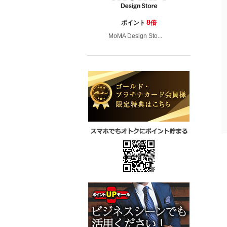
8
ポイント
倍
MoMA Design Sto...