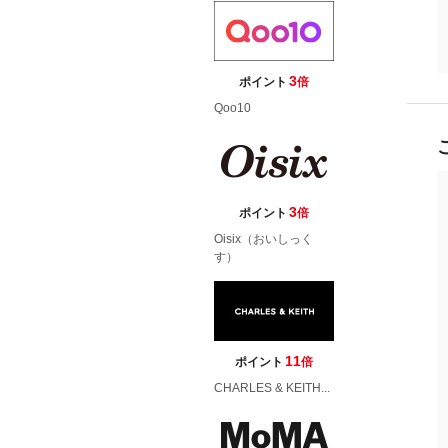
3
ポイント
倍
Qoo10
3
ポイント
倍
Oisix（おいしっく
す）
11
ポイント
倍
CHARLES & KEITH...