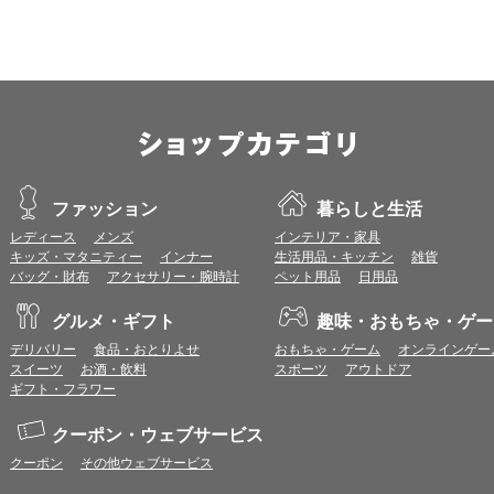
※推奨以外のブラウザや、推奨以前のバージョンのブラウザをご利用の場合
すので、推奨ブラウザでのご利用をお願いいたします。
＜CookieやJavaScriptについて＞
本サービスではCookieとJavaScriptの機能を使用している為、CookieとJa
ポイント付与につきまして
ワールドプレゼントのポイント通常1倍分に加え、上乗せとなる1〜19倍分の
ントとして付与いたします。
プレミアムポイント付与の対象は、商品代金のみ（税・送料等を除く）となり
ファッション
暮らしと生活
プレミアムポイントの付与予定時期は、カードご利用代金のご請求月と異なる
レディース
メンズ
インテリア・家具
とに異なりますので、各ショップのショップ詳細ページにてご確認ください。
キッズ・マタニティー
インナー
生活用品・キッチン
雑貨
200円のご利用につき1ポイントとして計算されるため、一部の法人カード等
バッグ・財布
アクセサリー・腕時計
ペット用品
日用品
が異なる場合があります。
対象サイトにアクセス後、カード決済前に別サイトにアクセスした場合は、ポ
グルメ・ギフト
趣味・おもちゃ・ゲー
商品購入後、購入内容等に変更があった場合は、プレミアムポイント付与の対
商品をキャンセル・返品した場合は、プレミアムポイント付与の対象となりま
デリバリー
食品・おとりよせ
おもちゃ・ゲーム
オンラインゲー
同一ショップで複数回ご利用される場合は、1回のご利用ごとにポイントUPモ
スイーツ
お酒・飲料
スポーツ
アウトドア
プレミアムポイントはワールドプレゼントのポイントとして景品等に交換でき
ギフト・フラワー
一部対象外となるサービスがあります。
ワールドプレゼントのお問合せの際は各ショップが発行する注文番号等が必要
クーポン・ウェブサービス
に届く注文番号等の記載のあるメールを必ず保管してください。
クーポン
その他ウェブサービス
各ショップのアプリ上で購入した場合はポイントUPの対象外となります。
※ご利用のOSバージョンやセキュリティソフトにより、自動的にショップアプ