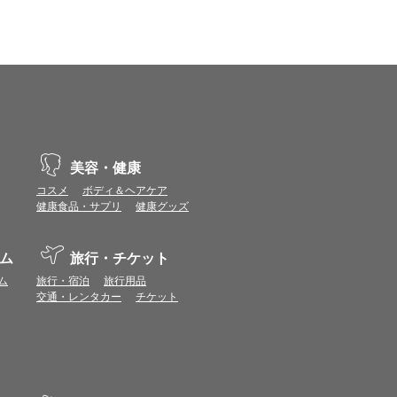
、動作や表示が正しく行われない可能性がありま
vaScriptが使用できる環境でご利用ください。
ポイントまたは表示ポイント数をプレミアムポイ
ます。
美容・健康
場合があります。ポイント付与時期はショップご
コスメ
ボディ＆ヘアケア
健康食品・サプリ
健康グッズ
につきましては表示ポイント数と付与ポイント数
イントは付きません。
ム
旅行・チケット
象とならない場合があります。
せん。
ム
旅行・宿泊
旅行用品
ールから再度ショップへアクセスしてください。
交通・レンタカー
チケット
ます。
になる場合があります。各ショップからご注文後
リが起動して、その後ブラウザのショップサイ