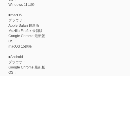
Windows 11以降
■macOS
ブラウザ：
Apple Safari 最新版
Mozilla Firefox 最新版
Google Chrome 最新版
OS：
macOS 15以降
■Android
ブラウザ：
Google Chrome 最新版
OS：
Android 15以降
■iOS
ブラウザ：
Apple Safari 最新版
OS：
iOS 18以降
※各ブラウザの最新版はリリース後1ヶ月前後で動作確認いたします。
※上記環境範囲内であっても、ブラウザとOSの組み合わせにより、 一部表
ます。