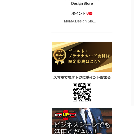
8
ポイント
倍
MoMA Design Sto...