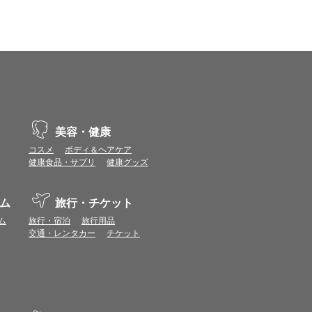
示不具合や機能がご利用いただけない場合があり
、動作や表示が正しく行われない可能性がありま
vaScriptが使用できる環境でご利用ください。
美容・健康
コスメ
ボディ＆ヘアケア
健康食品・サプリ
健康グッズ
ポイントまたは表示ポイント数をプレミアムポイ
ます。
ム
旅行・チケット
場合があります。ポイント付与時期はショップご
ム
旅行・宿泊
旅行用品
につきましては表示ポイント数と付与ポイント数
交通・レンタカー
チケット
イントは付きません。
象とならない場合があります。
せん。
ールから再度ショップへアクセスしてください。
ます。