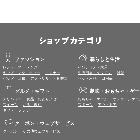
iOS 18以降
※各ブラウザの最新版はリリース後1ヶ月前後で動作確認いたします。
※上記環境範囲内であっても、ブラウザとOSの組み合わせにより、 一部表
ます。
※推奨以外のブラウザや、推奨以前のバージョンのブラウザをご利用の場合
すので、推奨ブラウザでのご利用をお願いいたします。
＜CookieやJavaScriptについて＞
本サービスではCookieとJavaScriptの機能を使用している為、CookieとJa
ファッション
暮らしと生活
レディース
メンズ
インテリア・家具
ポイント付与につきまして
キッズ・マタニティー
インナー
生活用品・キッチン
雑貨
ワールドプレゼントのポイント通常1倍分に加え、上乗せとなる1〜19倍分の
バッグ・財布
アクセサリー・腕時計
ペット用品
日用品
ントとして付与いたします。
プレミアムポイント付与の対象は、商品代金のみ（税・送料等を除く）となり
グルメ・ギフト
趣味・おもちゃ・ゲー
プレミアムポイントの付与予定時期は、カードご利用代金のご請求月と異なる
とに異なりますので、各ショップのショップ詳細ページにてご確認ください。
デリバリー
食品・おとりよせ
おもちゃ・ゲーム
オンラインゲー
200円のご利用につき1ポイントとして計算されるため、一部の法人カード等
スイーツ
お酒・飲料
スポーツ
アウトドア
が異なる場合があります。
ギフト・フラワー
対象サイトにアクセス後、カード決済前に別サイトにアクセスした場合は、ポ
商品購入後、購入内容等に変更があった場合は、プレミアムポイント付与の対
クーポン・ウェブサービス
商品をキャンセル・返品した場合は、プレミアムポイント付与の対象となりま
クーポン
その他ウェブサービス
同一ショップで複数回ご利用される場合は、1回のご利用ごとにポイントUPモ
プレミアムポイントはワールドプレゼントのポイントとして景品等に交換でき