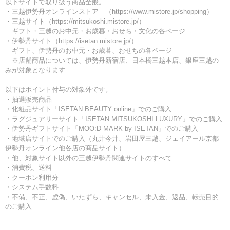
以下サイトで取り扱う商品全般。
・三越伊勢丹オンラインストア （https://www.mistore.jp/shopping）
・三越サイト（https://mitsukoshi.mistore.jp/）
ギフト・三越のお中元・お歳暮・おせち・文化の各ページ
・伊勢丹サイト（https://isetan.mistore.jp/）
ギフト、伊勢丹のお中元・お歳暮、おせちの各ページ
※店舗商品については、伊勢丹新宿店、日本橋三越本店、銀座三越の
みが対象となります
以下はポイント付与の対象外です。
・抽選販売商品
・化粧品サイト「ISETAN BEAUTY online」でのご購入
・ラグジュアリーサイト「ISETAN MITSUKOSHI LUXURY」でのご購入
・伊勢丹ギフトサイト「MOO:D MARK by ISETAN」でのご購入
・地域店サイトでのご購入（丸井今井、岩田屋三越、ジェイアール京都
伊勢丹オンライン他各店の商品サイト）
・他、対象サイト以外の三越伊勢丹関連サイトのすべて
・消費税、送料
・クーポン利用分
・システム手数料
・不備、不正、虚偽、いたずら、キャンセル、未入金、返品、転売目的
のご購入