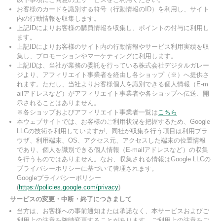
お客様のカードを識別する符号（行動情報のID）を利用し、サイト
内の行動情報を収集します。
上記IDによりお客様の購買情報を収集し、ポイントの付与に利用し
ます。
上記IDによりお客様のサイト内の行動情報やサービス利用実績を収
集し、プロモーションやマーケティングに利用します。
上記IDは、当社が業務の委託を行っている株式会社デジタルガレー
ジより、アフィリエイト事業者を経由し各ショップ（※）へ提供さ
れます。ただし、当社よりお客様個人を識別できる個人情報（E-m
ailアドレスなど）がアフィリエイト事業者や各ショップへ伝送、開
示されることはありません。
※各ショップおよびアフィリエイト事業者一覧は
こちら
本ウェブサイトでは、お客様のご利用状況を把握するため、Google
LLCの技術を利用していますが、同社が収集を行う項目は利用ブラ
ウザ、利用端末、OS、アクセス元、アクセスした端末の位置情報
であり、個人を識別できる個人情報（E-mailアドレスなど）の収集
を行うものではありません。なお、収集される情報はGoogle LLCの
プライバシーポリシーに基づいて管理されます。
Googleプライバシーポリシー
(
https://policies.google.com/privacy
)
サービスの変更・中断・終了につきまして
当方は、お客様への事前通知または承諾なく、本サービスおよびご
利用上の注意を随時変更することがあります。ご利用上の注意をご