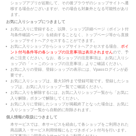
ショップアプリが起動して、その後ブラウザのショップサイトへ遷
移する場合がございますが、その場合も対象外となる可能性があり
ます。
お気に入りショップにつきまして
お気に入りに登録すると、以降、ショップ詳細ページ（ポイント付
与条件確認ページ）を経由することなく、トップページ等から直接
ショップサイトへアクセスすることができます。
お気に入りショップからショップサイトへアクセスする場合、
ポイ
ント付与条件等の各ショップの注意事項は表示されません
ので、予
めご注意ください。なお、各ショップの注意事項は、お気に入りシ
ョップの「＞＞このショップの注意事項」よりご確認ください。
お気に入りの登録、登録ショップの表示には、Vpassログインが必
要です。
お気に入りショップは、最大10件まで登録可能です。登録したショ
ップは、お気に入りショップ一覧でご確認ください。
お気に入りを解除するには、お気に入りショップ一覧から「お気に
入り解除」ボタンで解除してください。
お気に入りに登録したショップが掲載終了となった場合は、お気に
入りショップ一覧から自動的に削除されます。
個人情報の取扱につきまして
本サービスでは、本サービスを経由して各ショップをご利用された
商品購入・サービス利用情報にもとづきポイント付与を行います。
以下事項にご同意の上サービスをご利用ください。