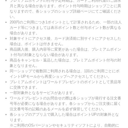
プレミアムポイントの付与予定時期は、カードご利用代金のご請求
月と異なる場合があります。ポイント付与時期はショップごとに異
なりますので、各ショップのショップ詳細ページにてご確認くださ
い。
200円のご利用につき1ポイントとして計算されるため、一部の法人
カード等につきましては表示ポイント数と付与ポイント数が異なる
場合があります。
対象サイトにアクセス後、カード決済前に別サイトにアクセスした
場合は、ポイントは付きません。
商品購入後、購入内容等に変更があった場合は、プレミアムポイン
ト付与の対象とならない場合があります。
商品をキャンセル・返品した場合は、プレミアムポイント付与の対
象となりません。
同一ショップで複数回ご利用される場合は、1回のご利用ごとにポ
イントUPモールから再度ショップへアクセスしてください。
プレミアムポイントはワールドプレゼントのポイントとして景品等
に交換できます。
一部対象外となるサービスがあります。
ワールドプレゼントのお問合せの際は各ショップが発行する注文番
号等が必要になる場合があります。各ショップからご注文後に届く
注文番号等の記載のあるメールを必ず保管してください。
各ショップのアプリ上で購入した場合はポイントUPの対象外とな
ります。
※ご利用のOSバージョンやセキュリティソフトにより、自動的に