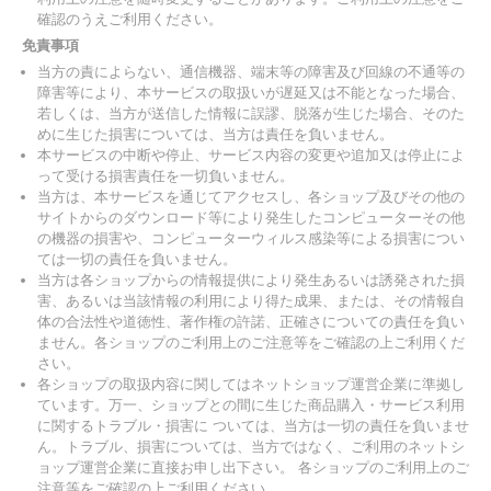
確認のうえご利用ください。
免責事項
当方の責によらない、通信機器、端末等の障害及び回線の不通等の
障害等により、本サービスの取扱いが遅延又は不能となった場合、
若しくは、当方が送信した情報に誤謬、脱落が生じた場合、そのた
めに生じた損害については、当方は責任を負いません。
本サービスの中断や停止、サービス内容の変更や追加又は停止によ
って受ける損害責任を一切負いません。
当方は、本サービスを通じてアクセスし、各ショップ及びその他の
サイトからのダウンロード等により発生したコンピューターその他
の機器の損害や、コンピューターウィルス感染等による損害につい
ては一切の責任を負いません。
当方は各ショップからの情報提供により発生あるいは誘発された損
害、あるいは当該情報の利用により得た成果、または、その情報自
体の合法性や道徳性、著作権の許諾、正確さについての責任を負い
ません。各ショップのご利用上のご注意等をご確認の上ご利用くだ
さい。
各ショップの取扱内容に関してはネットショップ運営企業に準拠し
ています。万一、ショップとの間に生じた商品購入・サービス利用
に関するトラブル・損害に ついては、当方は一切の責任を負いませ
ん。トラブル、損害については、当方ではなく、ご利用のネットシ
ョップ運営企業に直接お申し出下さい。 各ショップのご利用上のご
注意等をご確認の上ご利用ください。