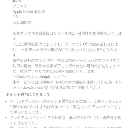
■iOS
ブラウザ：
Apple Safari 最新版
OS：
iOS 18以降
※各ブラウザの最新版はリリース後1ヶ月前後で動作確認いたしま
す。
※上記環境範囲内であっても、ブラウザとOSの組み合わせによ
り、 一部表示不具合や機能がご利用いただけない場合がありま
す。
※推奨以外のブラウザや、推奨以前のバージョンのブラウザをご
利用の場合、動作や表示が正しく行われない可能性がありますの
で、推奨ブラウザでのご利用をお願いいたします。
＜CookieやJavaScriptについて＞
本サービスではCookieとJavaScriptの機能を使用している為、Co
okieとJavaScriptが使用できる環境でご利用ください。
ポイント付与につきまして
ワールドプレゼントのポイント通常1倍分に加え、上乗せとなる1〜
19倍分のポイントまたは表示ポイント数をプレミアムポイントとし
て付与いたします。
プレミアムポイント付与の対象は、商品代金のみ（税・送料等を除
く）となります。