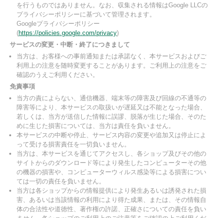
を行うものではありません。なお、収集される情報はGoogle LLCの
プライバシーポリシーに基づいて管理されます。
Googleプライバシーポリシー
(
https://policies.google.com/privacy
)
サービスの変更・中断・終了につきまして
当方は、お客様への事前通知または承諾なく、本サービスおよびご
利用上の注意を随時変更することがあります。ご利用上の注意をご
確認のうえご利用ください。
免責事項
当方の責によらない、通信機器、端末等の障害及び回線の不通等の
障害等により、本サービスの取扱いが遅延又は不能となった場合、
若しくは、当方が送信した情報に誤謬、脱落が生じた場合、そのた
めに生じた損害については、当方は責任を負いません。
本サービスの中断や停止、サービス内容の変更や追加又は停止によ
って受ける損害責任を一切負いません。
当方は、本サービスを通じてアクセスし、各ショップ及びその他の
サイトからのダウンロード等により発生したコンピューターその他
の機器の損害や、コンピューターウィルス感染等による損害につい
ては一切の責任を負いません。
当方は各ショップからの情報提供により発生あるいは誘発された損
害、あるいは当該情報の利用により得た成果、または、その情報自
体の合法性や道徳性、著作権の許諾、正確さについての責任を負い