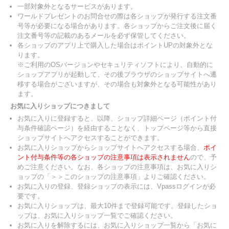
一部対象外となるサービスがあります。
ワールドプレゼントのお問合せの際は各ショップが発行する注文番
号等が必要になる場合があります。各ショップからご注文後に届く
注文番号等の記載のあるメールを必ず保管してください。
各ショップのアプリ上で購入した場合はポイントUPの対象外とな
ります。
※ご利用のOSバージョンやセキュリティソフトにより、自動的に
ショップアプリが起動して、その後ブラウザのショップサイトへ遷
移する場合がございますが、その場合も対象外となる可能性があり
ます。
お気に入りショップにつきまして
お気に入りに登録すると、以降、ショップ詳細ページ（ポイント付
与条件確認ページ）を経由することなく、トップページ等から直接
ショップサイトへアクセスすることができます。
お気に入りショップからショップサイトへアクセスする場合、
ポイ
ント付与条件等の各ショップの注意事項は表示されません
ので、予
めご注意ください。なお、各ショップの注意事項は、お気に入りシ
ョップの「＞＞このショップの注意事項」よりご確認ください。
お気に入りの登録、登録ショップの表示には、Vpassログインが必
要です。
お気に入りショップは、最大10件まで登録可能です。登録したショ
ップは、お気に入りショップ一覧でご確認ください。
お気に入りを解除するには、お気に入りショップ一覧から「お気に