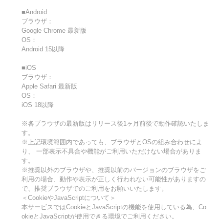
■Android
ブラウザ：
Google Chrome 最新版
OS：
Android 15以降
■iOS
ブラウザ：
Apple Safari 最新版
OS：
iOS 18以降
※各ブラウザの最新版はリリース後1ヶ月前後で動作確認いたしま
す。
※上記環境範囲内であっても、ブラウザとOSの組み合わせによ
り、 一部表示不具合や機能がご利用いただけない場合がありま
す。
※推奨以外のブラウザや、推奨以前のバージョンのブラウザをご
利用の場合、動作や表示が正しく行われない可能性がありますの
で、推奨ブラウザでのご利用をお願いいたします。
＜CookieやJavaScriptについて＞
本サービスではCookieとJavaScriptの機能を使用している為、Co
okieとJavaScriptが使用できる環境でご利用ください。