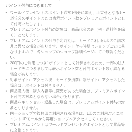
ポイント付与につきまして
ワールドプレゼントのポイント通常1倍分に加え、上乗せとなる1〜
19倍分のポイントまたは表示ポイント数をプレミアムポイントとし
て付与いたします。
プレミアムポイント付与の対象は、商品代金のみ（税・送料等を除
く）となります。
プレミアムポイントの付与予定時期は、カードご利用代金のご請求
月と異なる場合があります。ポイント付与時期はショップごとに異
なりますので、各ショップのショップ詳細ページにてご確認くださ
い。
200円のご利用につき1ポイントとして計算されるため、一部の法人
カード等につきましては表示ポイント数と付与ポイント数が異なる
場合があります。
対象サイトにアクセス後、カード決済前に別サイトにアクセスした
場合は、ポイントは付きません。
商品購入後、購入内容等に変更があった場合は、プレミアムポイン
ト付与の対象とならない場合があります。
商品をキャンセル・返品した場合は、プレミアムポイント付与の対
象となりません。
同一ショップで複数回ご利用される場合は、1回のご利用ごとにポ
イントUPモールから再度ショップへアクセスしてください。
プレミアムポイントはワールドプレゼントのポイントとして景品等
に交換できます。