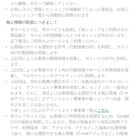
入り解除」ボタンで解除してください。
お気に入りに登録したショップが掲載終了となった場合は、お気に
入りショップ一覧から自動的に削除されます。
個人情報の取扱につきまして
本サービスでは、本サービスを経由して各ショップをご利用された
商品購入・サービス利用情報にもとづきポイント付与を行います。
以下事項にご同意の上サービスをご利用ください。
お客様のカードを識別する符号（行動情報のID）を利用し、サイト
内の行動情報を収集します。
上記IDによりお客様の購買情報を収集し、ポイントの付与に利用し
ます。
上記IDによりお客様のサイト内の行動情報やサービス利用実績を収
集し、プロモーションやマーケティングに利用します。
上記IDは、当社が業務の委託を行っている株式会社デジタルガレー
ジより、アフィリエイト事業者を経由し各ショップ（※）へ提供さ
れます。ただし、当社よりお客様個人を識別できる個人情報（E-m
ailアドレスなど）がアフィリエイト事業者や各ショップへ伝送、開
示されることはありません。
※各ショップおよびアフィリエイト事業者一覧は
こちら
本ウェブサイトでは、お客様のご利用状況を把握するため、Google
LLCの技術を利用していますが、同社が収集を行う項目は利用ブラ
ウザ、利用端末、OS、アクセス元、アクセスした端末の位置情報
であり、個人を識別できる個人情報（E-mailアドレスなど）の収集