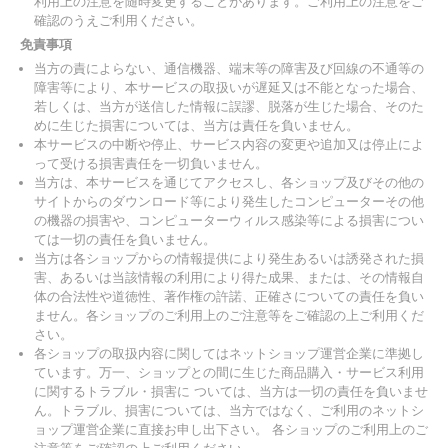
利用上の注意を随時変更することがあります。ご利用上の注意をご
確認のうえご利用ください。
免責事項
当方の責によらない、通信機器、端末等の障害及び回線の不通等の
障害等により、本サービスの取扱いが遅延又は不能となった場合、
若しくは、当方が送信した情報に誤謬、脱落が生じた場合、そのた
めに生じた損害については、当方は責任を負いません。
本サービスの中断や停止、サービス内容の変更や追加又は停止によ
って受ける損害責任を一切負いません。
当方は、本サービスを通じてアクセスし、各ショップ及びその他の
サイトからのダウンロード等により発生したコンピューターその他
の機器の損害や、コンピューターウィルス感染等による損害につい
ては一切の責任を負いません。
当方は各ショップからの情報提供により発生あるいは誘発された損
害、あるいは当該情報の利用により得た成果、または、その情報自
体の合法性や道徳性、著作権の許諾、正確さについての責任を負い
ません。各ショップのご利用上のご注意等をご確認の上ご利用くだ
さい。
各ショップの取扱内容に関してはネットショップ運営企業に準拠し
ています。万一、ショップとの間に生じた商品購入・サービス利用
に関するトラブル・損害に ついては、当方は一切の責任を負いませ
ん。トラブル、損害については、当方ではなく、ご利用のネットシ
ョップ運営企業に直接お申し出下さい。 各ショップのご利用上のご