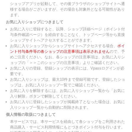
ショップアプリが起動して、その後ブラウザのショップサイトへ遷
移する場合がございますが、その場合も対象外となる可能性があり
ます。
お気に入りショップにつきまして
お気に入りに登録すると、以降、ショップ詳細ページ（ポイント付
与条件確認ページ）を経由することなく、トップページ等から直接
ショップサイトへアクセスすることができます。
お気に入りショップからショップサイトへアクセスする場合、
ポイ
ント付与条件等の各ショップの注意事項は表示されません
ので、予
めご注意ください。なお、各ショップの注意事項は、お気に入りシ
ョップの「＞＞このショップの注意事項」よりご確認ください。
お気に入りの登録、登録ショップの表示には、Vpassログインが必
要です。
お気に入りショップは、最大10件まで登録可能です。登録したショ
ップは、お気に入りショップ一覧でご確認ください。
お気に入りを解除するには、お気に入りショップ一覧から「お気に
入り解除」ボタンで解除してください。
お気に入りに登録したショップが掲載終了となった場合は、お気に
入りショップ一覧から自動的に削除されます。
個人情報の取扱につきまして
本サービスでは、本サービスを経由して各ショップをご利用された
商品購入・サービス利用情報にもとづきポイント付与を行います。