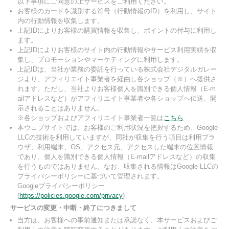
以下事項にご同意の上サービスをご利用ください。
お客様のカードを識別する符号（行動情報のID）を利用し、サイト
内の行動情報を収集します。
上記IDによりお客様の購買情報を収集し、ポイントの付与に利用し
ます。
上記IDによりお客様のサイト内の行動情報やサービス利用実績を収
集し、プロモーションやマーケティングに利用します。
上記IDは、当社が業務の委託を行っている株式会社デジタルガレー
ジより、アフィリエイト事業者を経由し各ショップ（※）へ提供さ
れます。ただし、当社よりお客様個人を識別できる個人情報（E-m
ailアドレスなど）がアフィリエイト事業者や各ショップへ伝送、開
示されることはありません。
※各ショップおよびアフィリエイト事業者一覧は
こちら
本ウェブサイトでは、お客様のご利用状況を把握するため、Google
LLCの技術を利用していますが、同社が収集を行う項目は利用ブラ
ウザ、利用端末、OS、アクセス元、アクセスした端末の位置情報
であり、個人を識別できる個人情報（E-mailアドレスなど）の収集
を行うものではありません。なお、収集される情報はGoogle LLCの
プライバシーポリシーに基づいて管理されます。
Googleプライバシーポリシー
(
https://policies.google.com/privacy
)
サービスの変更・中断・終了につきまして
当方は、お客様への事前通知または承諾なく、本サービスおよびご