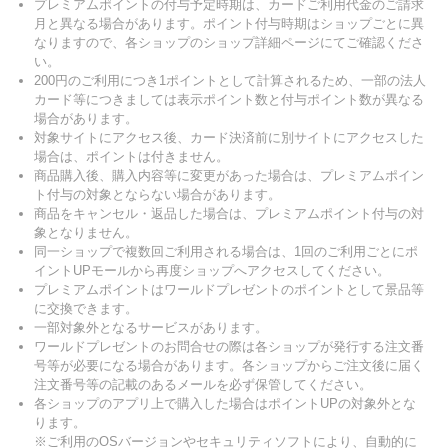
プレミアムポイントの付与予定時期は、カードご利用代金のご請求
月と異なる場合があります。ポイント付与時期はショップごとに異
なりますので、各ショップのショップ詳細ページにてご確認くださ
い。
200円のご利用につき1ポイントとして計算されるため、一部の法人
カード等につきましては表示ポイント数と付与ポイント数が異なる
場合があります。
対象サイトにアクセス後、カード決済前に別サイトにアクセスした
場合は、ポイントは付きません。
商品購入後、購入内容等に変更があった場合は、プレミアムポイン
ト付与の対象とならない場合があります。
商品をキャンセル・返品した場合は、プレミアムポイント付与の対
象となりません。
同一ショップで複数回ご利用される場合は、1回のご利用ごとにポ
イントUPモールから再度ショップへアクセスしてください。
プレミアムポイントはワールドプレゼントのポイントとして景品等
に交換できます。
一部対象外となるサービスがあります。
ワールドプレゼントのお問合せの際は各ショップが発行する注文番
号等が必要になる場合があります。各ショップからご注文後に届く
注文番号等の記載のあるメールを必ず保管してください。
各ショップのアプリ上で購入した場合はポイントUPの対象外とな
ります。
※ご利用のOSバージョンやセキュリティソフトにより、自動的に