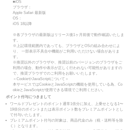
■iOS
ブラウザ：
Apple Safari 最新版
OS：
iOS 18以降
※各ブラウザの最新版はリリース後1ヶ月前後で動作確認いたしま
す。
※上記環境範囲内であっても、ブラウザとOSの組み合わせによ
り、 一部表示不具合や機能がご利用いただけない場合がありま
す。
※推奨以外のブラウザや、推奨以前のバージョンのブラウザをご
利用の場合、動作や表示が正しく行われない可能性がありますの
で、推奨ブラウザでのご利用をお願いいたします。
＜CookieやJavaScriptについて＞
本サービスではCookieとJavaScriptの機能を使用している為、Co
okieとJavaScriptが使用できる環境でご利用ください。
ポイント付与につきまして
ワールドプレゼントのポイント通常1倍分に加え、上乗せとなる1〜
19倍分のポイントまたは表示ポイント数をプレミアムポイントとし
て付与いたします。
プレミアムポイント付与の対象は、商品代金のみ（税・送料等を除
く）となります。