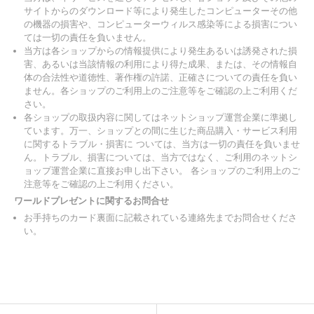
サイトからのダウンロード等により発生したコンピューターその他
の機器の損害や、コンピューターウィルス感染等による損害につい
ては一切の責任を負いません。
当方は各ショップからの情報提供により発生あるいは誘発された損
害、あるいは当該情報の利用により得た成果、または、その情報自
体の合法性や道徳性、著作権の許諾、正確さについての責任を負い
ません。各ショップのご利用上のご注意等をご確認の上ご利用くだ
さい。
各ショップの取扱内容に関してはネットショップ運営企業に準拠し
ています。万一、ショップとの間に生じた商品購入・サービス利用
に関するトラブル・損害に ついては、当方は一切の責任を負いませ
ん。トラブル、損害については、当方ではなく、ご利用のネットシ
ョップ運営企業に直接お申し出下さい。 各ショップのご利用上のご
注意等をご確認の上ご利用ください。
ワールドプレゼントに関するお問合せ
お手持ちのカード裏面に記載されている連絡先までお問合せくださ
い。