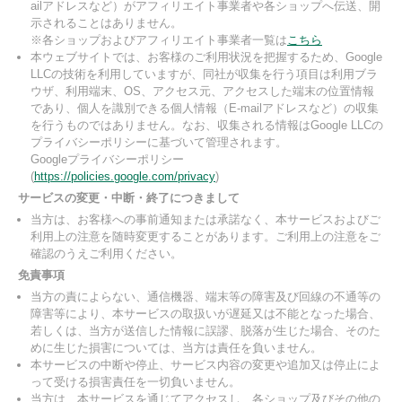
ailアドレスなど）がアフィリエイト事業者や各ショップへ伝送、開
示されることはありません。
※各ショップおよびアフィリエイト事業者一覧は
こちら
本ウェブサイトでは、お客様のご利用状況を把握するため、Google
LLCの技術を利用していますが、同社が収集を行う項目は利用ブラ
ウザ、利用端末、OS、アクセス元、アクセスした端末の位置情報
であり、個人を識別できる個人情報（E-mailアドレスなど）の収集
を行うものではありません。なお、収集される情報はGoogle LLCの
プライバシーポリシーに基づいて管理されます。
Googleプライバシーポリシー
(
https://policies.google.com/privacy
)
サービスの変更・中断・終了につきまして
当方は、お客様への事前通知または承諾なく、本サービスおよびご
利用上の注意を随時変更することがあります。ご利用上の注意をご
確認のうえご利用ください。
免責事項
当方の責によらない、通信機器、端末等の障害及び回線の不通等の
障害等により、本サービスの取扱いが遅延又は不能となった場合、
若しくは、当方が送信した情報に誤謬、脱落が生じた場合、そのた
めに生じた損害については、当方は責任を負いません。
本サービスの中断や停止、サービス内容の変更や追加又は停止によ
って受ける損害責任を一切負いません。
当方は、本サービスを通じてアクセスし、各ショップ及びその他の