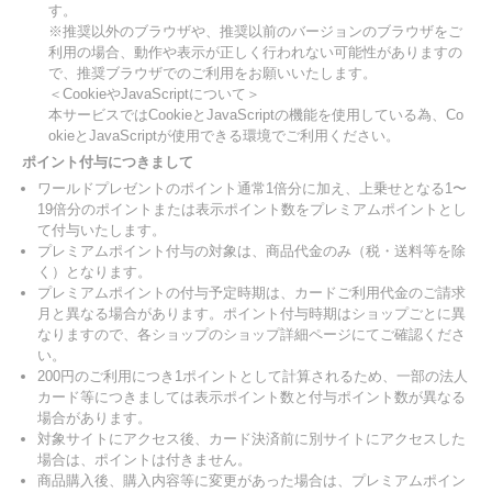
す。
※推奨以外のブラウザや、推奨以前のバージョンのブラウザをご
利用の場合、動作や表示が正しく行われない可能性がありますの
で、推奨ブラウザでのご利用をお願いいたします。
＜CookieやJavaScriptについて＞
本サービスではCookieとJavaScriptの機能を使用している為、Co
okieとJavaScriptが使用できる環境でご利用ください。
ポイント付与につきまして
ワールドプレゼントのポイント通常1倍分に加え、上乗せとなる1〜
19倍分のポイントまたは表示ポイント数をプレミアムポイントとし
て付与いたします。
プレミアムポイント付与の対象は、商品代金のみ（税・送料等を除
く）となります。
プレミアムポイントの付与予定時期は、カードご利用代金のご請求
月と異なる場合があります。ポイント付与時期はショップごとに異
なりますので、各ショップのショップ詳細ページにてご確認くださ
い。
200円のご利用につき1ポイントとして計算されるため、一部の法人
カード等につきましては表示ポイント数と付与ポイント数が異なる
場合があります。
対象サイトにアクセス後、カード決済前に別サイトにアクセスした
場合は、ポイントは付きません。
商品購入後、購入内容等に変更があった場合は、プレミアムポイン