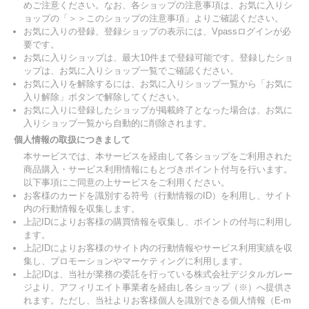
めご注意ください。なお、各ショップの注意事項は、お気に入りシ
ョップの「＞＞このショップの注意事項」よりご確認ください。
お気に入りの登録、登録ショップの表示には、Vpassログインが必
要です。
お気に入りショップは、最大10件まで登録可能です。登録したショ
ップは、お気に入りショップ一覧でご確認ください。
お気に入りを解除するには、お気に入りショップ一覧から「お気に
入り解除」ボタンで解除してください。
お気に入りに登録したショップが掲載終了となった場合は、お気に
入りショップ一覧から自動的に削除されます。
個人情報の取扱につきまして
本サービスでは、本サービスを経由して各ショップをご利用された
商品購入・サービス利用情報にもとづきポイント付与を行います。
以下事項にご同意の上サービスをご利用ください。
お客様のカードを識別する符号（行動情報のID）を利用し、サイト
内の行動情報を収集します。
上記IDによりお客様の購買情報を収集し、ポイントの付与に利用し
ます。
上記IDによりお客様のサイト内の行動情報やサービス利用実績を収
集し、プロモーションやマーケティングに利用します。
上記IDは、当社が業務の委託を行っている株式会社デジタルガレー
ジより、アフィリエイト事業者を経由し各ショップ（※）へ提供さ
れます。ただし、当社よりお客様個人を識別できる個人情報（E-m