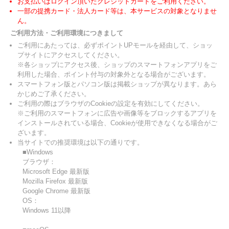
お支払いはログイン頂いたクレジットカードをご利用ください。
一部の提携カード・法人カード等は、本サービスの対象となりませ
ん。
ご利用方法・ご利用環境につきまして
ご利用にあたっては、必ずポイントUPモールを経由して、ショッ
プサイトにアクセスしてください。
※各ショップにアクセス後、ショップのスマートフォンアプリをご
利用した場合、ポイント付与の対象外となる場合がございます。
スマートフォン版とパソコン版は掲載ショップが異なります。あら
かじめご了承ください。
ご利用の際はブラウザのCookieの設定を有効にしてください。
※ご利用のスマートフォンに広告や画像等をブロックするアプリを
インストールされている場合、Cookieが使用できなくなる場合がご
ざいます。
当サイトでの推奨環境は以下の通りです。
■Windows
ブラウザ：
Microsoft Edge 最新版
Mozilla Firefox 最新版
Google Chrome 最新版
OS：
Windows 11以降