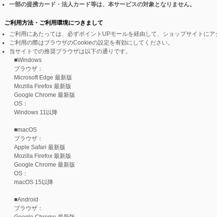
一部の提携カード・法人カード等は、本サービスの対象となりません。
ご利用方法・ご利用環境につきまして
ご利用にあたっては、必ずポイントUPモールを経由して、ショップサイトにア
ご利用の際はブラウザのCookieの設定を有効にしてください。
当サイトでの推奨ブラウザは以下の通りです。
■Windows
ブラウザ：
Microsoft Edge 最新版
Mozilla Firefox 最新版
Google Chrome 最新版
OS：
Windows 11以降
■macOS
ブラウザ：
Apple Safari 最新版
Mozilla Firefox 最新版
Google Chrome 最新版
OS：
macOS 15以降
■Android
ブラウザ：
Google Chrome 最新版