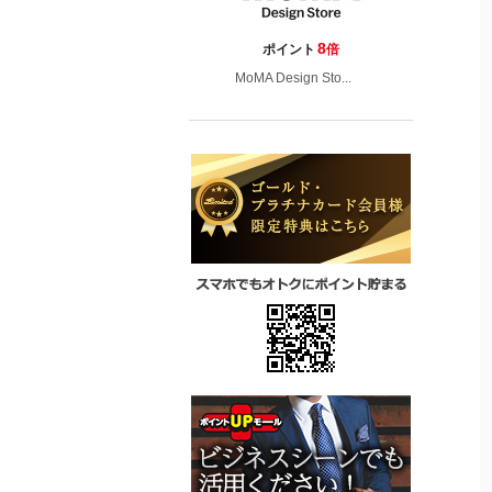
8
ポイント
倍
MoMA Design Sto...