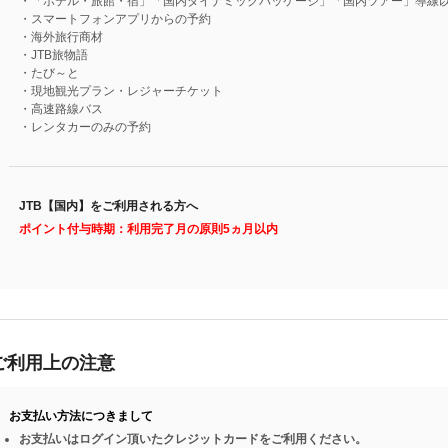
・「ホテル・旅館・宿」「国内ダイナミックパッケージ」「国内ツアー」導線
・スマートフォンアプリからの予約
・海外旅行商材
・JTB旅物語
・たび～と
・現地観光プラン・レジャーチケット
・高速路線バス
・レンタカーのみの予約
JTB【国内】をご利用される方へ
ポイント付与時期：利用完了月の原則5ヵ月以内
ご利用上の注意
お支払い方法につきまして
お支払いはログイン頂いたクレジットカードをご利用ください。