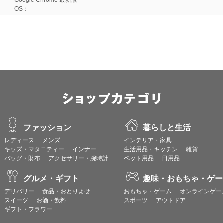
OS：
Android 15以降
■iOS
ブラウザ：
Apple Safari 最新版
OS：
iOS 18以降
※各ブラウザの最新版はリリース後1ヶ月前後で動作確認いたします。
※上記環境範囲内であっても、ブラウザとOSの組み合わせにより、 一部表
ます。
※推奨以外のブラウザや、推奨以前のバージョンのブラウザをご利用の場合
すので、推奨ブラウザでのご利用をお願いいたします。
ファッション
暮らしと生活
レディース
メンズ
インテリア・家具
＜CookieやJavaScriptについて＞
キッズ・マタニティー
インナー
生活用品・キッチン
雑貨
本サービスではCookieとJavaScriptの機能を使用している為、CookieとJa
バッグ・財布
アクセサリー・腕時計
ペット用品
日用品
ポイント付与につきまして
グルメ・ギフト
趣味・おもちゃ・ゲー
ワールドプレゼントのポイント通常1倍分に加え、上乗せとなる1〜19倍分の
デリバリー
食品・おとりよせ
おもちゃ・ゲーム
オンラインゲー
ントとして付与いたします。
スイーツ
お酒・飲料
スポーツ
アウトドア
プレミアムポイント付与の対象は、商品代金のみ（税・送料等を除く）となり
ギフト・フラワー
プレミアムポイントの付与予定時期は、カードご利用代金のご請求月と異なる
とに異なりますので、各ショップのショップ詳細ページにてご確認ください。