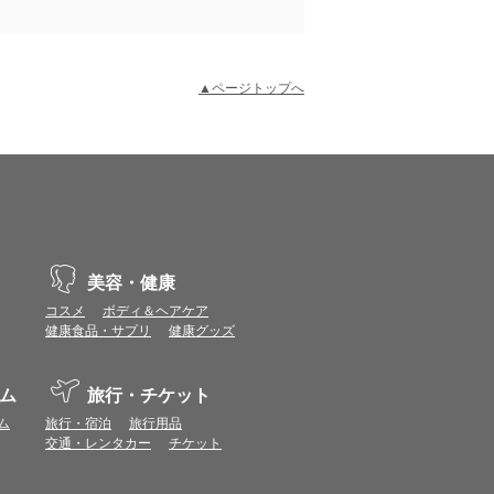
▲ページトップへ
示不具合や機能がご利用いただけない場合があり
、動作や表示が正しく行われない可能性がありま
美容・健康
コスメ
ボディ＆ヘアケア
健康食品・サプリ
健康グッズ
vaScriptが使用できる環境でご利用ください。
ム
旅行・チケット
ポイントまたは表示ポイント数をプレミアムポイ
ム
旅行・宿泊
旅行用品
交通・レンタカー
チケット
ます。
場合があります。ポイント付与時期はショップご