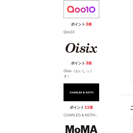
3
ポイント
倍
Qoo10
3
ポイント
倍
Oisix（おいしっく
す）
11
ポイント
倍
CHARLES & KEITH...