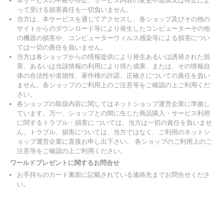
本サービスの中断や停止、サービス内容の変更や追加又は停止によ
って受ける損害責任を一切負いません。
当方は、本サービスを通じてアクセスし、各ショップ及びその他の
サイトからのダウンロード等により発生したコンピューターその他
の機器の損害や、コンピューターウィルス感染等による損害につい
ては一切の責任を負いません。
当方は各ショップからの情報提供により発生あるいは誘発された損
害、あるいは当該情報の利用により得た成果、または、その情報自
体の合法性や道徳性、著作権の許諾、正確さについての責任を負い
ません。各ショップのご利用上のご注意等をご確認の上ご利用くだ
さい。
各ショップの取扱内容に関してはネットショップ運営企業に準拠し
ています。万一、ショップとの間に生じた商品購入・サービス利用
に関するトラブル・損害に ついては、当方は一切の責任を負いませ
ん。トラブル、損害については、当方ではなく、ご利用のネットシ
ョップ運営企業に直接お申し出下さい。 各ショップのご利用上のご
注意等をご確認の上ご利用ください。
ワールドプレゼントに関するお問合せ
お手持ちのカード裏面に記載されている連絡先までお問合せくださ
い。