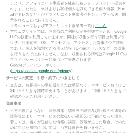
ジより、アフィリエイト事業者を経由し各ショップ（※）へ提供さ
れます。ただし、当社よりお客様個人を識別できる個人情報（E-m
ailアドレスなど）がアフィリエイト事業者や各ショップへ伝送、開
示されることはありません。
※各ショップおよびアフィリエイト事業者一覧は
こちら
本ウェブサイトでは、お客様のご利用状況を把握するため、Google
LLCの技術を利用していますが、同社が収集を行う項目は利用ブラ
ウザ、利用端末、OS、アクセス元、アクセスした端末の位置情報
であり、個人を識別できる個人情報（E-mailアドレスなど）の収集
を行うものではありません。なお、収集される情報はGoogle LLCの
プライバシーポリシーに基づいて管理されます。
Googleプライバシーポリシー
(
https://policies.google.com/privacy
)
サービスの変更・中断・終了につきまして
当方は、お客様への事前通知または承諾なく、本サービスおよびご
利用上の注意を随時変更することがあります。ご利用上の注意をご
確認のうえご利用ください。
免責事項
当方の責によらない、通信機器、端末等の障害及び回線の不通等の
障害等により、本サービスの取扱いが遅延又は不能となった場合、
若しくは、当方が送信した情報に誤謬、脱落が生じた場合、そのた
めに生じた損害については、当方は責任を負いません。