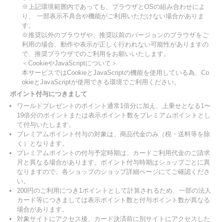
※上記環境範囲内であっても、ブラウザとOSの組み合わせによ
り、 一部表示不具合や機能がご利用いただけない場合がありま
す。
※推奨以外のブラウザや、推奨以前のバージョンのブラウザをご
利用の場合、動作や表示が正しく行われない可能性がありますの
で、推奨ブラウザでのご利用をお願いいたします。
＜CookieやJavaScriptについて＞
本サービスではCookieとJavaScriptの機能を使用している為、Co
okieとJavaScriptが使用できる環境でご利用ください。
ポイント付与につきまして
ワールドプレゼントのポイント通常1倍分に加え、上乗せとなる1〜
19倍分のポイントまたは表示ポイント数をプレミアムポイントとし
て付与いたします。
プレミアムポイント付与の対象は、商品代金のみ（税・送料等を除
く）となります。
プレミアムポイントの付与予定時期は、カードご利用代金のご請求
月と異なる場合があります。ポイント付与時期はショップごとに異
なりますので、各ショップのショップ詳細ページにてご確認くださ
い。
200円のご利用につき1ポイントとして計算されるため、一部の法人
カード等につきましては表示ポイント数と付与ポイント数が異なる
場合があります。
対象サイトにアクセス後、カード決済前に別サイトにアクセスした