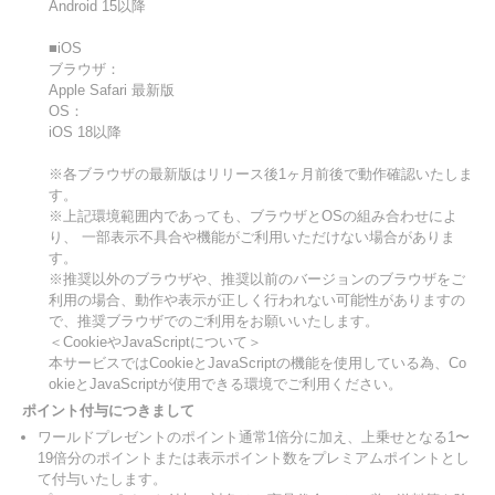
Android 15以降
■iOS
ブラウザ：
Apple Safari 最新版
OS：
iOS 18以降
※各ブラウザの最新版はリリース後1ヶ月前後で動作確認いたしま
す。
※上記環境範囲内であっても、ブラウザとOSの組み合わせによ
り、 一部表示不具合や機能がご利用いただけない場合がありま
す。
※推奨以外のブラウザや、推奨以前のバージョンのブラウザをご
利用の場合、動作や表示が正しく行われない可能性がありますの
で、推奨ブラウザでのご利用をお願いいたします。
＜CookieやJavaScriptについて＞
本サービスではCookieとJavaScriptの機能を使用している為、Co
okieとJavaScriptが使用できる環境でご利用ください。
ポイント付与につきまして
ワールドプレゼントのポイント通常1倍分に加え、上乗せとなる1〜
19倍分のポイントまたは表示ポイント数をプレミアムポイントとし
て付与いたします。