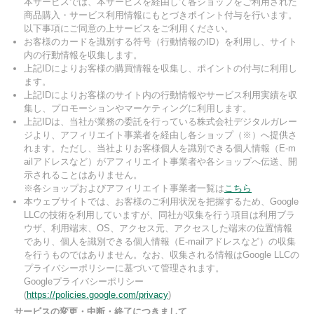
本サービスでは、本サービスを経由して各ショップをご利用された
商品購入・サービス利用情報にもとづきポイント付与を行います。
以下事項にご同意の上サービスをご利用ください。
お客様のカードを識別する符号（行動情報のID）を利用し、サイト
内の行動情報を収集します。
上記IDによりお客様の購買情報を収集し、ポイントの付与に利用し
ます。
上記IDによりお客様のサイト内の行動情報やサービス利用実績を収
集し、プロモーションやマーケティングに利用します。
上記IDは、当社が業務の委託を行っている株式会社デジタルガレー
ジより、アフィリエイト事業者を経由し各ショップ（※）へ提供さ
れます。ただし、当社よりお客様個人を識別できる個人情報（E-m
ailアドレスなど）がアフィリエイト事業者や各ショップへ伝送、開
示されることはありません。
※各ショップおよびアフィリエイト事業者一覧は
こちら
本ウェブサイトでは、お客様のご利用状況を把握するため、Google
LLCの技術を利用していますが、同社が収集を行う項目は利用ブラ
ウザ、利用端末、OS、アクセス元、アクセスした端末の位置情報
であり、個人を識別できる個人情報（E-mailアドレスなど）の収集
を行うものではありません。なお、収集される情報はGoogle LLCの
プライバシーポリシーに基づいて管理されます。
Googleプライバシーポリシー
(
https://policies.google.com/privacy
)
サービスの変更・中断・終了につきまして