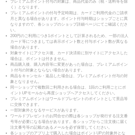
プレミアムポイント付与の対象は、商品代金のみ（税・送料等を除
く）となります。
プレミアムポイントの付与予定時期は、カードご利用代金のご請求
月と異なる場合があります。ポイント付与時期はショップごとに異
なりますので、各ショップのショップ詳細ページにてご確認くださ
い。
200円のご利用につき1ポイントとして計算されるため、一部の法人
カード等につきましては表示ポイント数と付与ポイント数が異なる
場合があります。
対象サイトにアクセス後、カード決済前に別サイトにアクセスした
場合は、ポイントは付きません。
商品購入後、購入内容等に変更があった場合は、プレミアムポイン
ト付与の対象とならない場合があります。
商品をキャンセル・返品した場合は、プレミアムポイント付与の対
象となりません。
同一ショップで複数回ご利用される場合は、1回のご利用ごとにポ
イントUPモールから再度ショップへアクセスしてください。
プレミアムポイントはワールドプレゼントのポイントとして景品等
に交換できます。
一部対象外となるサービスがあります。
ワールドプレゼントのお問合せの際は各ショップが発行する注文番
号等が必要になる場合があります。各ショップからご注文後に届く
注文番号等の記載のあるメールを必ず保管してください。
各ショップのアプリ上で購入した場合はポイントUPの対象外とな