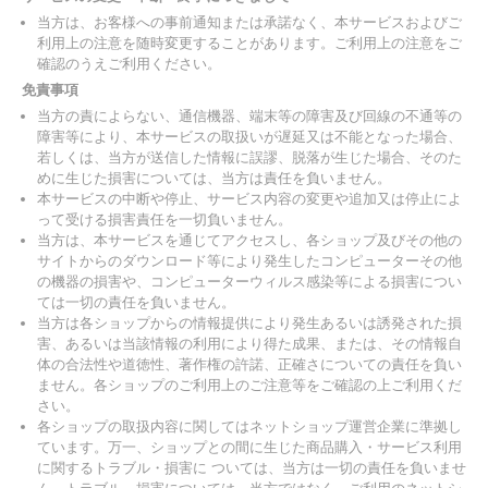
当方は、お客様への事前通知または承諾なく、本サービスおよびご
利用上の注意を随時変更することがあります。ご利用上の注意をご
確認のうえご利用ください。
免責事項
当方の責によらない、通信機器、端末等の障害及び回線の不通等の
障害等により、本サービスの取扱いが遅延又は不能となった場合、
若しくは、当方が送信した情報に誤謬、脱落が生じた場合、そのた
めに生じた損害については、当方は責任を負いません。
本サービスの中断や停止、サービス内容の変更や追加又は停止によ
って受ける損害責任を一切負いません。
当方は、本サービスを通じてアクセスし、各ショップ及びその他の
サイトからのダウンロード等により発生したコンピューターその他
の機器の損害や、コンピューターウィルス感染等による損害につい
ては一切の責任を負いません。
当方は各ショップからの情報提供により発生あるいは誘発された損
害、あるいは当該情報の利用により得た成果、または、その情報自
体の合法性や道徳性、著作権の許諾、正確さについての責任を負い
ません。各ショップのご利用上のご注意等をご確認の上ご利用くだ
さい。
各ショップの取扱内容に関してはネットショップ運営企業に準拠し
ています。万一、ショップとの間に生じた商品購入・サービス利用
に関するトラブル・損害に ついては、当方は一切の責任を負いませ