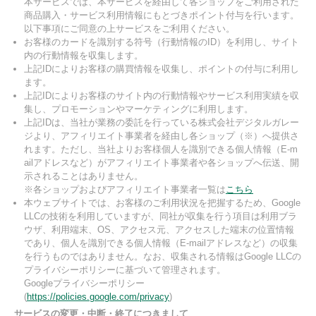
本サービスでは、本サービスを経由して各ショップをご利用された
商品購入・サービス利用情報にもとづきポイント付与を行います。
以下事項にご同意の上サービスをご利用ください。
お客様のカードを識別する符号（行動情報のID）を利用し、サイト
内の行動情報を収集します。
上記IDによりお客様の購買情報を収集し、ポイントの付与に利用し
ます。
上記IDによりお客様のサイト内の行動情報やサービス利用実績を収
集し、プロモーションやマーケティングに利用します。
上記IDは、当社が業務の委託を行っている株式会社デジタルガレー
ジより、アフィリエイト事業者を経由し各ショップ（※）へ提供さ
れます。ただし、当社よりお客様個人を識別できる個人情報（E-m
ailアドレスなど）がアフィリエイト事業者や各ショップへ伝送、開
示されることはありません。
※各ショップおよびアフィリエイト事業者一覧は
こちら
本ウェブサイトでは、お客様のご利用状況を把握するため、Google
LLCの技術を利用していますが、同社が収集を行う項目は利用ブラ
ウザ、利用端末、OS、アクセス元、アクセスした端末の位置情報
であり、個人を識別できる個人情報（E-mailアドレスなど）の収集
を行うものではありません。なお、収集される情報はGoogle LLCの
プライバシーポリシーに基づいて管理されます。
Googleプライバシーポリシー
(
https://policies.google.com/privacy
)
サービスの変更・中断・終了につきまして