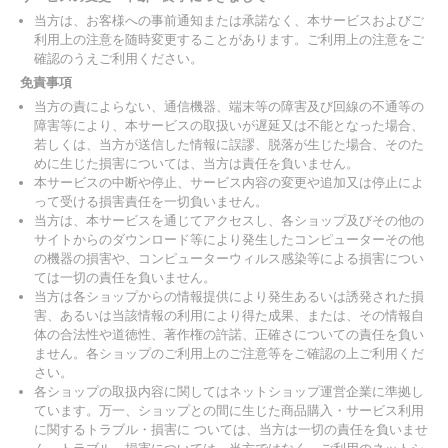
当方は、お客様への事前通知または承諾なく、本サービスおよびご
利用上の注意を随時変更することがあります。ご利用上の注意をご
確認のうえご利用ください。
免責事項
当方の責によらない、通信機器、端末等の障害及び回線の不通等の
障害等により、本サービスの取扱いが遅延又は不能となった場合、
若しくは、当方が送信した情報に誤謬、脱落が生じた場合、そのた
めに生じた損害については、当方は責任を負いません。
本サービスの中断や停止、サービス内容の変更や追加又は停止によ
って受ける損害責任を一切負いません。
当方は、本サービスを通じてアクセスし、各ショップ及びその他の
サイトからのダウンロード等により発生したコンピューターその他
の機器の損害や、コンピューターウィルス感染等による損害につい
ては一切の責任を負いません。
当方は各ショップからの情報提供により発生あるいは誘発された損
害、あるいは当該情報の利用により得た成果、または、その情報自
体の合法性や道徳性、著作権の許諾、正確さについての責任を負い
ません。各ショップのご利用上のご注意等をご確認の上ご利用くだ
さい。
各ショップの取扱内容に関してはネットショップ運営企業に準拠し
ています。万一、ショップとの間に生じた商品購入・サービス利用
に関するトラブル・損害に ついては、当方は一切の責任を負いませ