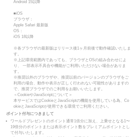
Android 15以降
■iOS
ブラウザ：
Apple Safari 最新版
OS：
iOS 18以降
※各ブラウザの最新版はリリース後1ヶ月前後で動作確認いたしま
す。
※上記環境範囲内であっても、ブラウザとOSの組み合わせによ
り、 一部表示不具合や機能がご利用いただけない場合がありま
す。
※推奨以外のブラウザや、推奨以前のバージョンのブラウザをご
利用の場合、動作や表示が正しく行われない可能性がありますの
で、推奨ブラウザでのご利用をお願いいたします。
＜CookieやJavaScriptについて＞
本サービスではCookieとJavaScriptの機能を使用している為、Co
okieとJavaScriptが使用できる環境でご利用ください。
ポイント付与につきまして
ワールドプレゼントのポイント通常1倍分に加え、上乗せとなる1〜
19倍分のポイントまたは表示ポイント数をプレミアムポイントとし
て付与いたします。