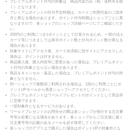
プレミアムポイント付与の対象は、商品代金のみ（税・送料等を除
く）となります。
プレミアムポイントの付与予定時期は、カードご利用代金のご請求
月と異なる場合があります。ポイント付与時期はショップごとに異
なりますので、各ショップのショップ詳細ページにてご確認くださ
い。
200円のご利用につき1ポイントとして計算されるため、一部の法人
カード等につきましては表示ポイント数と付与ポイント数が異なる
場合があります。
対象サイトにアクセス後、カード決済前に別サイトにアクセスした
場合は、ポイントは付きません。
商品購入後、購入内容等に変更があった場合は、プレミアムポイン
ト付与の対象とならない場合があります。
商品をキャンセル・返品した場合は、プレミアムポイント付与の対
象となりません。
同一ショップで複数回ご利用される場合は、1回のご利用ごとにポ
イントUPモールから再度ショップへアクセスしてください。
プレミアムポイントはワールドプレゼントのポイントとして景品等
に交換できます。
一部対象外となるサービスがあります。
ワールドプレゼントのお問合せの際は各ショップが発行する注文番
号等が必要になる場合があります。各ショップからご注文後に届く
注文番号等の記載のあるメールを必ず保管してください。
各ショップのアプリ上で購入した場合はポイントUPの対象外とな