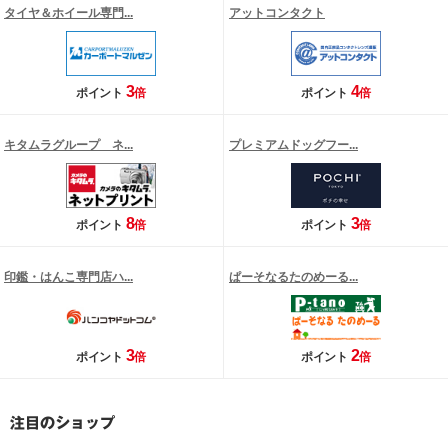
タイヤ＆ホイール専門...
アットコンタクト
3
4
ポイント
倍
ポイント
倍
キタムラグループ ネ...
プレミアムドッグフー...
8
3
ポイント
倍
ポイント
倍
印鑑・はんこ専門店ハ...
ぱーそなるたのめーる...
3
2
ポイント
倍
ポイント
倍