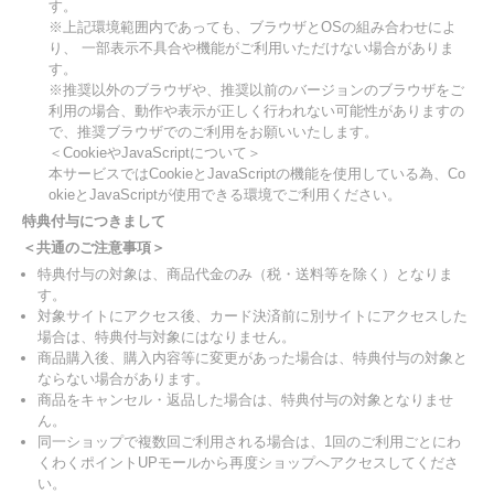
す。
※上記環境範囲内であっても、ブラウザとOSの組み合わせによ
り、 一部表示不具合や機能がご利用いただけない場合がありま
す。
※推奨以外のブラウザや、推奨以前のバージョンのブラウザをご
利用の場合、動作や表示が正しく行われない可能性がありますの
で、推奨ブラウザでのご利用をお願いいたします。
＜CookieやJavaScriptについて＞
本サービスではCookieとJavaScriptの機能を使用している為、Co
okieとJavaScriptが使用できる環境でご利用ください。
特典付与につきまして
＜共通のご注意事項＞
特典付与の対象は、商品代金のみ（税・送料等を除く）となりま
す。
対象サイトにアクセス後、カード決済前に別サイトにアクセスした
場合は、特典付与対象にはなりません。
商品購入後、購入内容等に変更があった場合は、特典付与の対象と
ならない場合があります。
商品をキャンセル・返品した場合は、特典付与の対象となりませ
ん。
同一ショップで複数回ご利用される場合は、1回のご利用ごとにわ
くわくポイントUPモールから再度ショップへアクセスしてくださ
い。