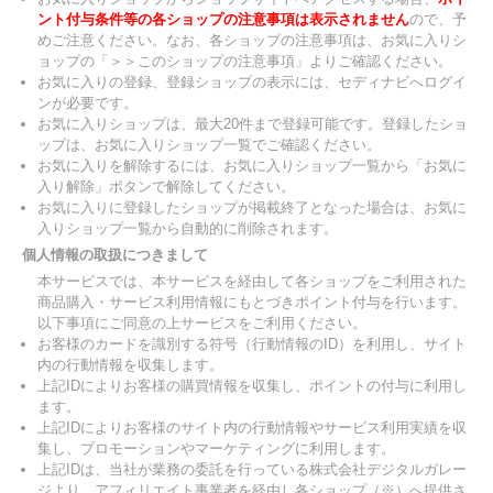
ント付与条件等の各ショップの注意事項は表示されません
ので、予
めご注意ください。なお、各ショップの注意事項は、お気に入りシ
ョップの「＞＞このショップの注意事項」よりご確認ください。
お気に入りの登録、登録ショップの表示には、セディナビへログイ
ンが必要です。
お気に入りショップは、最大20件まで登録可能です。登録したショ
ップは、お気に入りショップ一覧でご確認ください。
お気に入りを解除するには、お気に入りショップ一覧から「お気に
入り解除」ボタンで解除してください。
お気に入りに登録したショップが掲載終了となった場合は、お気に
入りショップ一覧から自動的に削除されます。
個人情報の取扱につきまして
本サービスでは、本サービスを経由して各ショップをご利用された
商品購入・サービス利用情報にもとづきポイント付与を行います。
以下事項にご同意の上サービスをご利用ください。
お客様のカードを識別する符号（行動情報のID）を利用し、サイト
内の行動情報を収集します。
上記IDによりお客様の購買情報を収集し、ポイントの付与に利用し
ます。
上記IDによりお客様のサイト内の行動情報やサービス利用実績を収
集し、プロモーションやマーケティングに利用します。
上記IDは、当社が業務の委託を行っている株式会社デジタルガレー
ジより、アフィリエイト事業者を経由し各ショップ（※）へ提供さ