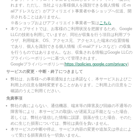
れます。ただし、当社よりお客様個人を識別できる個人情報（E-m
ailアドレスなど）がアフィリエイト事業者や各ショップへ伝送、開
示されることはありません。
※各ショップおよびアフィリエイト事業者一覧は
こちら
本ウェブサイトでは、お客様のご利用状況を把握するため、Google
LLCの技術を利用していますが、同社が収集を行う項目は利用ブラ
ウザ、利用端末、OS、アクセス元、アクセスした端末の位置情報
であり、個人を識別できる個人情報（E-mailアドレスなど）の収集
を行うものではありません。なお、収集される情報はGoogle LLCの
プライバシーポリシーに基づいて管理されます。
Googleプライバシーポリシー(
https://policies.google.com/privacy
)
サービスの変更・中断・終了につきまして
弊社は、お客様への事前通知または承諾なく、本サービスおよびご
利用上の注意を随時変更することがあります。ご利用上の注意をご
確認のうえご利用ください。
免責事項
弊社の責によらない、通信機器、端末等の障害及び回線の不通等の
障害等により、本サービスの取扱いが遅延又は不能となった場合、
若しくは、弊社が送信した情報に誤謬、脱落が生じた場合、そのた
めに生じた損害については、弊社は責任を負いません。
本サービスの中断や停止、サービス内容の変更や追加又は停止によ
って受ける損害責任を一切負いません。