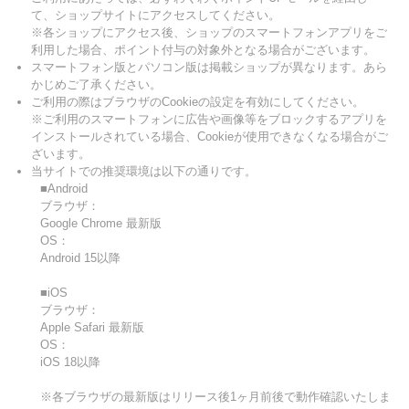
て、ショップサイトにアクセスしてください。
※各ショップにアクセス後、ショップのスマートフォンアプリをご
利用した場合、ポイント付与の対象外となる場合がございます。
スマートフォン版とパソコン版は掲載ショップが異なります。あら
かじめご了承ください。
ご利用の際はブラウザのCookieの設定を有効にしてください。
※ご利用のスマートフォンに広告や画像等をブロックするアプリを
インストールされている場合、Cookieが使用できなくなる場合がご
ざいます。
当サイトでの推奨環境は以下の通りです。
■Android
ブラウザ：
Google Chrome 最新版
OS：
Android 15以降
■iOS
ブラウザ：
Apple Safari 最新版
OS：
iOS 18以降
※各ブラウザの最新版はリリース後1ヶ月前後で動作確認いたしま