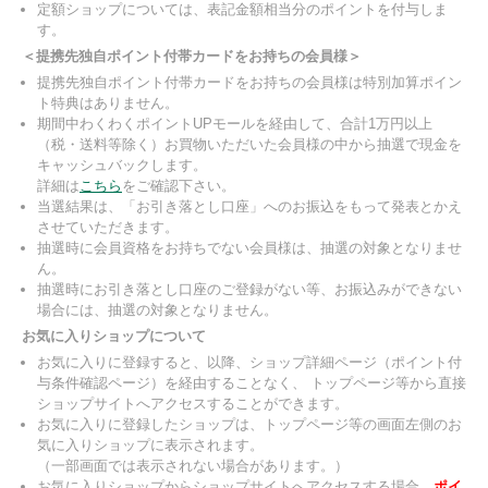
定額ショップについては、表記金額相当分のポイントを付与しま
す。
＜提携先独自ポイント付帯カードをお持ちの会員様＞
提携先独自ポイント付帯カードをお持ちの会員様は特別加算ポイン
ト特典はありません。
期間中わくわくポイントUPモールを経由して、合計1万円以上
（税・送料等除く）お買物いただいた会員様の中から抽選で現金を
キャッシュバックします。
詳細は
こちら
をご確認下さい。
当選結果は、「お引き落とし口座」へのお振込をもって発表とかえ
させていただきます。
抽選時に会員資格をお持ちでない会員様は、抽選の対象となりませ
ん。
抽選時にお引き落とし口座のご登録がない等、お振込みができない
場合には、抽選の対象となりません。
お気に入りショップについて
お気に入りに登録すると、以降、ショップ詳細ページ（ポイント付
与条件確認ページ）を経由することなく、 トップページ等から直接
ショップサイトへアクセスすることができます。
お気に入りに登録したショップは、トップページ等の画面左側のお
気に入りショップに表示されます。
（一部画面では表示されない場合があります。）
お気に入りショップからショップサイトへアクセスする場合、
ポイ