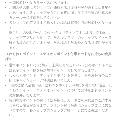
一部対象外となるサービスがあります。
お問合せの際は各ショップが発行する注文番号等が必要になる場合
があります。各ショップからご注文後に届く注文番号等の記載のあ
るメールを必ず保管してください。
各ショップのアプリ上で購入した場合は特典付与の対象外となりま
す。
※ご利用のOSバージョンやセキュリティソフトにより、自動的に
ショップアプリが起動して、その後ブラウザのショップサイトへ遷
移する場合がございますが、その場合も対象外となる可能性があり
ます。
＜わくわくポイント・エディオンポイント付帯カードをお持ちの会員
様＞
通常ポイント1倍分に加え、上乗せとなる1〜19倍分のポイントまた
は表示ポイント数を特別加算ポイントとして付与します。
わくわくポイント・エディオンポイント付帯カードをお持ちの会員
様はキャッシュバック特典はありません。
1回のご購入金額（税・送料等を除く）が200円を満たない場合、わ
くわくポイント・エディオンポイントについては特別加算ポイント
の対象外となります。
特別加算ポイントの付与予定時期は、カードご利用代金のご請求月
と異なる場合があります。ポイント付与時期はショップごとに異な
りますので、各ショップのショップ詳細ページにてご確認くださ
い。