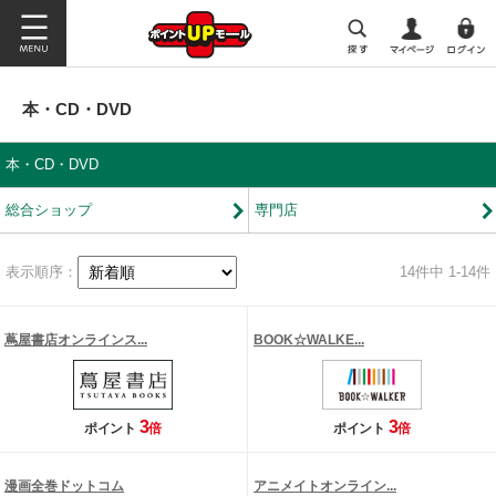
本・CD・DVD
本・CD・DVD
総合ショップ
専門店
表示順序：
14
件中 1-14件
蔦屋書店オンラインス...
BOOK☆WALKE...
3
3
ポイント
倍
ポイント
倍
漫画全巻ドットコム
アニメイトオンライン...