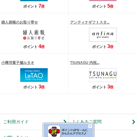
7
5
ポイント
倍
ポイント
倍
婦人画報のお取り寄せ
アンティナギフトスタ...
4
3
ポイント
倍
ポイント
倍
小樽洋菓子舗ルタオ
TSUNAGU 内祝...
3
3
ポイント
倍
ポイント
倍
ご利用ガイド
よくあるご質問