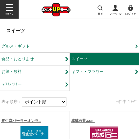
スイーツ
グルメ・ギフト
食品・おとりよせ
スイーツ
お酒・飲料
ギフト・フラワー
デリバリー
表示順序：
6
件中 1-6件
資生堂パーラーオンラ...
成城石井.com