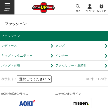
ファッション
ファッション
レディース
メンズ
キッズ・マタニティー
インナー
バッグ・財布
アクセサリー・腕時計
表示順序：
100
件中 1-20件
AOKI公式オンライ...
ニッセンオンライン