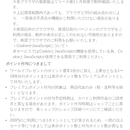
※各ブラウザの最新版はリリース後1ヶ月前後で動作確認いたしま
す。
※上記環境範囲内であっても、ブラウザとOSの組み合わせによ
り、 一部表示不具合や機能がご利用いただけない場合がありま
す。
※推奨以外のブラウザや、推奨以前のバージョンのブラウザをご
利用の場合、動作や表示が正しく行われない可能性がありますの
で、推奨ブラウザでのご利用をお願いいたします。
＜CookieやJavaScriptについて＞
本サービスではCookieとJavaScriptの機能を使用している為、Co
okieとJavaScriptが使用できる環境でご利用ください。
ポイント付与につきまして
ワールドプレゼントのポイント通常1倍分に加え、上乗せとなる1〜
19倍分のポイントまたは表示ポイント数をプレミアムポイントとし
て付与いたします。
プレミアムポイント付与の対象は、商品代金のみ（税・送料等を除
く）となります。
プレミアムポイントの付与予定時期は、カードご利用代金のご請求
月と異なる場合があります。ポイント付与時期はショップごとに異
なりますので、各ショップのショップ詳細ページにてご確認くださ
い。
200円のご利用につき1ポイントとして計算されるため、一部の法人
カード等につきましては表示ポイント数と付与ポイント数が異なる