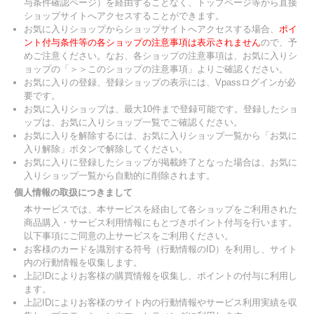
与条件確認ページ）を経由することなく、トップページ等から直接
ショップサイトへアクセスすることができます。
お気に入りショップからショップサイトへアクセスする場合、
ポイ
ント付与条件等の各ショップの注意事項は表示されません
ので、予
めご注意ください。なお、各ショップの注意事項は、お気に入りシ
ョップの「＞＞このショップの注意事項」よりご確認ください。
お気に入りの登録、登録ショップの表示には、Vpassログインが必
要です。
お気に入りショップは、最大10件まで登録可能です。登録したショ
ップは、お気に入りショップ一覧でご確認ください。
お気に入りを解除するには、お気に入りショップ一覧から「お気に
入り解除」ボタンで解除してください。
お気に入りに登録したショップが掲載終了となった場合は、お気に
入りショップ一覧から自動的に削除されます。
個人情報の取扱につきまして
本サービスでは、本サービスを経由して各ショップをご利用された
商品購入・サービス利用情報にもとづきポイント付与を行います。
以下事項にご同意の上サービスをご利用ください。
お客様のカードを識別する符号（行動情報のID）を利用し、サイト
内の行動情報を収集します。
上記IDによりお客様の購買情報を収集し、ポイントの付与に利用し
ます。
上記IDによりお客様のサイト内の行動情報やサービス利用実績を収