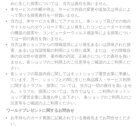
めに生じた損害については、当方は責任を負いません。
本サービスの中断や停止、サービス内容の変更や追加又は停止によ
って受ける損害責任を一切負いません。
当方は、本サービスを通じてアクセスし、各ショップ及びその他の
サイトからのダウンロード等により発生したコンピューターその他
の機器の損害や、コンピューターウィルス感染等による損害につい
ては一切の責任を負いません。
当方は各ショップからの情報提供により発生あるいは誘発された損
害、あるいは当該情報の利用により得た成果、または、その情報自
体の合法性や道徳性、著作権の許諾、正確さについての責任を負い
ません。各ショップのご利用上のご注意等をご確認の上ご利用くだ
さい。
各ショップの取扱内容に関してはネットショップ運営企業に準拠し
ています。万一、ショップとの間に生じた商品購入・サービス利用
に関するトラブル・損害に ついては、当方は一切の責任を負いませ
ん。トラブル、損害については、当方ではなく、ご利用のネットシ
ョップ運営企業に直接お申し出下さい。 各ショップのご利用上のご
注意等をご確認の上ご利用ください。
ワールドプレゼントに関するお問合せ
お手持ちのカード裏面に記載されている連絡先までお問合せくださ
い。