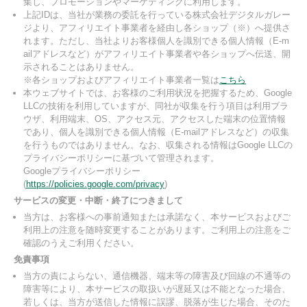
集し、プロモーションやマーケティングに利用します。
上記IDは、当社が業務の委託を行っている株式会社デジタルガレー
ジより、アフィリエイト事業者を経由し各ショップ（※）へ提供さ
れます。ただし、当社よりお客様個人を識別できる個人情報（E-m
ailアドレスなど）がアフィリエイト事業者や各ショップへ伝送、開
示されることはありません。
※各ショップおよびアフィリエイト事業者一覧は
こちら
本ウェブサイトでは、お客様のご利用状況を把握するため、Google
LLCの技術を利用していますが、同社が収集を行う項目は利用ブラ
ウザ、利用端末、OS、アクセス元、アクセスした端末の位置情報
であり、個人を識別できる個人情報（E-mailアドレスなど）の収集
を行うものではありません。なお、収集される情報はGoogle LLCの
プライバシーポリシーに基づいて管理されます。
Googleプライバシーポリシー
(
https://policies.google.com/privacy
)
サービスの変更・中断・終了につきまして
当方は、お客様への事前通知または承諾なく、本サービスおよびご
利用上の注意を随時変更することがあります。ご利用上の注意をご
確認のうえご利用ください。
免責事項
当方の責によらない、通信機器、端末等の障害及び回線の不通等の
障害等により、本サービスの取扱いが遅延又は不能となった場合、
若しくは、当方が送信した情報に誤謬、脱落が生じた場合、そのた