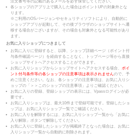
注文番号等の記載のあるメールを必ず保管してください。
各ショップのアプリ上で購入した場合はポイントUPの対象外とな
ります。
※ご利用のOSバージョンやセキュリティソフトにより、自動的に
ショップアプリが起動して、その後ブラウザのショップサイトへ遷
移する場合がございますが、その場合も対象外となる可能性があり
ます。
お気に入りショップにつきまして
お気に入りに登録すると、以降、ショップ詳細ページ（ポイント付
与条件確認ページ）を経由することなく、トップページ等から直接
ショップサイトへアクセスすることができます。
お気に入りショップからショップサイトへアクセスする場合、
ポイ
ント付与条件等の各ショップの注意事項は表示されません
ので、予
めご注意ください。なお、各ショップの注意事項は、お気に入りシ
ョップの「＞＞このショップの注意事項」よりご確認ください。
お気に入りの登録、登録ショップの表示には、Vpassログインが必
要です。
お気に入りショップは、最大10件まで登録可能です。登録したショ
ップは、お気に入りショップ一覧でご確認ください。
お気に入りを解除するには、お気に入りショップ一覧から「お気に
入り解除」ボタンで解除してください。
お気に入りに登録したショップが掲載終了となった場合は、お気に
入りショップ一覧から自動的に削除されます。