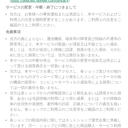
(
https://policies.google.com/privacy
)
サービスの変更・中断・終了につきまして
当方は、お客様への事前通知または承諾なく、本サービスおよびご
利用上の注意を随時変更することがあります。ご利用上の注意をご
確認のうえご利用ください。
免責事項
当方の責によらない、通信機器、端末等の障害及び回線の不通等の
障害等により、本サービスの取扱いが遅延又は不能となった場合、
若しくは、当方が送信した情報に誤謬、脱落が生じた場合、そのた
めに生じた損害については、当方は責任を負いません。
本サービスの中断や停止、サービス内容の変更や追加又は停止によ
って受ける損害責任を一切負いません。
当方は、本サービスを通じてアクセスし、各ショップ及びその他の
サイトからのダウンロード等により発生したコンピューターその他
の機器の損害や、コンピューターウィルス感染等による損害につい
ては一切の責任を負いません。
当方は各ショップからの情報提供により発生あるいは誘発された損
害、あるいは当該情報の利用により得た成果、または、その情報自
体の合法性や道徳性、著作権の許諾、正確さについての責任を負い
ません。各ショップのご利用上のご注意等をご確認の上ご利用くだ
さい。
各ショップの取扱内容に関してはネットショップ運営企業に準拠し
ています。万一、ショップとの間に生じた商品購入・サービス利用