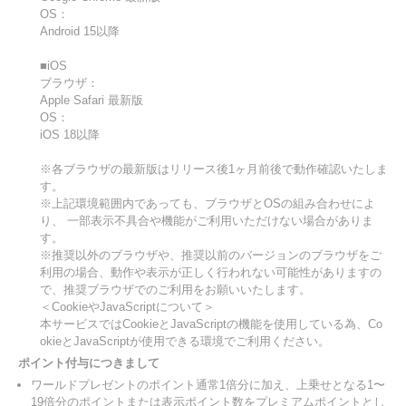
OS：
Android 15以降
■iOS
ブラウザ：
Apple Safari 最新版
OS：
iOS 18以降
※各ブラウザの最新版はリリース後1ヶ月前後で動作確認いたしま
す。
※上記環境範囲内であっても、ブラウザとOSの組み合わせによ
り、 一部表示不具合や機能がご利用いただけない場合がありま
す。
※推奨以外のブラウザや、推奨以前のバージョンのブラウザをご
利用の場合、動作や表示が正しく行われない可能性がありますの
で、推奨ブラウザでのご利用をお願いいたします。
＜CookieやJavaScriptについて＞
本サービスではCookieとJavaScriptの機能を使用している為、Co
okieとJavaScriptが使用できる環境でご利用ください。
ポイント付与につきまして
ワールドプレゼントのポイント通常1倍分に加え、上乗せとなる1〜
19倍分のポイントまたは表示ポイント数をプレミアムポイントとし