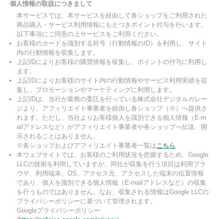
個人情報の取扱につきまして
本サービスでは、本サービスを経由して各ショップをご利用された
商品購入・サービス利用情報にもとづきポイント付与を行います。
以下事項にご同意の上サービスをご利用ください。
お客様のカードを識別する符号（行動情報のID）を利用し、サイト
内の行動情報を収集します。
上記IDによりお客様の購買情報を収集し、ポイントの付与に利用し
ます。
上記IDによりお客様のサイト内の行動情報やサービス利用実績を収
集し、プロモーションやマーケティングに利用します。
上記IDは、当社が業務の委託を行っている株式会社デジタルガレー
ジより、アフィリエイト事業者を経由し各ショップ（※）へ提供さ
れます。ただし、当社よりお客様個人を識別できる個人情報（E-m
ailアドレスなど）がアフィリエイト事業者や各ショップへ伝送、開
示されることはありません。
※各ショップおよびアフィリエイト事業者一覧は
こちら
本ウェブサイトでは、お客様のご利用状況を把握するため、Google
LLCの技術を利用していますが、同社が収集を行う項目は利用ブラ
ウザ、利用端末、OS、アクセス元、アクセスした端末の位置情報
であり、個人を識別できる個人情報（E-mailアドレスなど）の収集
を行うものではありません。なお、収集される情報はGoogle LLCの
プライバシーポリシーに基づいて管理されます。
Googleプライバシーポリシー