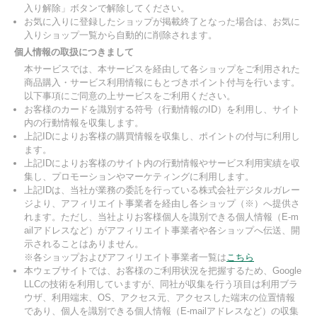
入り解除」ボタンで解除してください。
お気に入りに登録したショップが掲載終了となった場合は、お気に
入りショップ一覧から自動的に削除されます。
個人情報の取扱につきまして
本サービスでは、本サービスを経由して各ショップをご利用された
商品購入・サービス利用情報にもとづきポイント付与を行います。
以下事項にご同意の上サービスをご利用ください。
お客様のカードを識別する符号（行動情報のID）を利用し、サイト
内の行動情報を収集します。
上記IDによりお客様の購買情報を収集し、ポイントの付与に利用し
ます。
上記IDによりお客様のサイト内の行動情報やサービス利用実績を収
集し、プロモーションやマーケティングに利用します。
上記IDは、当社が業務の委託を行っている株式会社デジタルガレー
ジより、アフィリエイト事業者を経由し各ショップ（※）へ提供さ
れます。ただし、当社よりお客様個人を識別できる個人情報（E-m
ailアドレスなど）がアフィリエイト事業者や各ショップへ伝送、開
示されることはありません。
※各ショップおよびアフィリエイト事業者一覧は
こちら
本ウェブサイトでは、お客様のご利用状況を把握するため、Google
LLCの技術を利用していますが、同社が収集を行う項目は利用ブラ
ウザ、利用端末、OS、アクセス元、アクセスした端末の位置情報
であり、個人を識別できる個人情報（E-mailアドレスなど）の収集