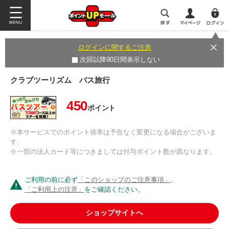
ログインに関するご注意
次回以降90日間表示しない
クラブツーリズム バス旅行
450
ポイント
※本サービスでのポイント倍率は予告なく変更になる場合がございま
す。
※一部の法人カード等につきましては付与ポイント数が異なります。
ご利用の前に必ず
「このショップのご注意事項」
、
「ご利用上の注意」
をご確認ください。
ショップサイトへ