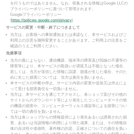
を行うものではありません。なお、収集される情報はGoogle LLCの
プライバシーポリシーに基づいて管理されます。
Googleプライバシーポリシー
(
https://policies.google.com/privacy
)
サービスの変更・中断・終了につきまして
当方は、お客様への事前通知または承諾なく、本サービスおよびご
利用上の注意を随時変更することがあります。ご利用上の注意をご
確認のうえご利用ください。
免責事項
当方の責によらない、通信機器、端末等の障害及び回線の不通等の
障害等により、本サービスの取扱いが遅延又は不能となった場合、
若しくは、当方が送信した情報に誤謬、脱落が生じた場合、そのた
めに生じた損害については、当方は責任を負いません。
本サービスの中断や停止、サービス内容の変更や追加又は停止によ
って受ける損害責任を一切負いません。
当方は、本サービスを通じてアクセスし、各ショップ及びその他の
サイトからのダウンロード等により発生したコンピューターその他
の機器の損害や、コンピューターウィルス感染等による損害につい
ては一切の責任を負いません。
当方は各ショップからの情報提供により発生あるいは誘発された損
害、あるいは当該情報の利用により得た成果、または、その情報自
体の合法性や道徳性、著作権の許諾、正確さについての責任を負い