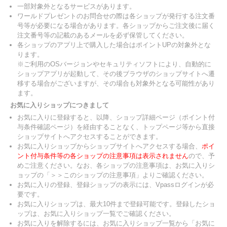
一部対象外となるサービスがあります。
ワールドプレゼントのお問合せの際は各ショップが発行する注文番
号等が必要になる場合があります。各ショップからご注文後に届く
注文番号等の記載のあるメールを必ず保管してください。
各ショップのアプリ上で購入した場合はポイントUPの対象外とな
ります。
※ご利用のOSバージョンやセキュリティソフトにより、自動的に
ショップアプリが起動して、その後ブラウザのショップサイトへ遷
移する場合がございますが、その場合も対象外となる可能性があり
ます。
お気に入りショップにつきまして
お気に入りに登録すると、以降、ショップ詳細ページ（ポイント付
与条件確認ページ）を経由することなく、トップページ等から直接
ショップサイトへアクセスすることができます。
お気に入りショップからショップサイトへアクセスする場合、
ポイ
ント付与条件等の各ショップの注意事項は表示されません
ので、予
めご注意ください。なお、各ショップの注意事項は、お気に入りシ
ョップの「＞＞このショップの注意事項」よりご確認ください。
お気に入りの登録、登録ショップの表示には、Vpassログインが必
要です。
お気に入りショップは、最大10件まで登録可能です。登録したショ
ップは、お気に入りショップ一覧でご確認ください。
お気に入りを解除するには、お気に入りショップ一覧から「お気に