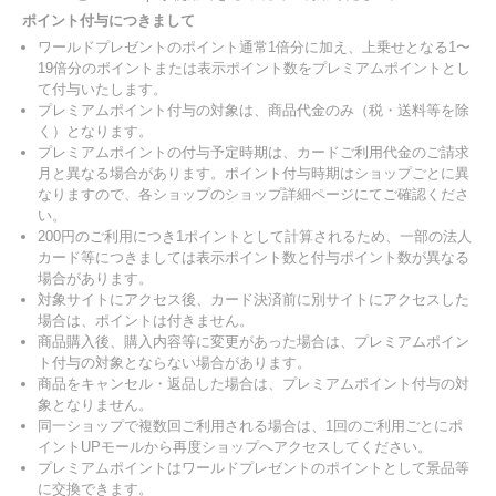
ポイント付与につきまして
ワールドプレゼントのポイント通常1倍分に加え、上乗せとなる1〜
19倍分のポイントまたは表示ポイント数をプレミアムポイントとし
て付与いたします。
プレミアムポイント付与の対象は、商品代金のみ（税・送料等を除
く）となります。
プレミアムポイントの付与予定時期は、カードご利用代金のご請求
月と異なる場合があります。ポイント付与時期はショップごとに異
なりますので、各ショップのショップ詳細ページにてご確認くださ
い。
200円のご利用につき1ポイントとして計算されるため、一部の法人
カード等につきましては表示ポイント数と付与ポイント数が異なる
場合があります。
対象サイトにアクセス後、カード決済前に別サイトにアクセスした
場合は、ポイントは付きません。
商品購入後、購入内容等に変更があった場合は、プレミアムポイン
ト付与の対象とならない場合があります。
商品をキャンセル・返品した場合は、プレミアムポイント付与の対
象となりません。
同一ショップで複数回ご利用される場合は、1回のご利用ごとにポ
イントUPモールから再度ショップへアクセスしてください。
プレミアムポイントはワールドプレゼントのポイントとして景品等
に交換できます。