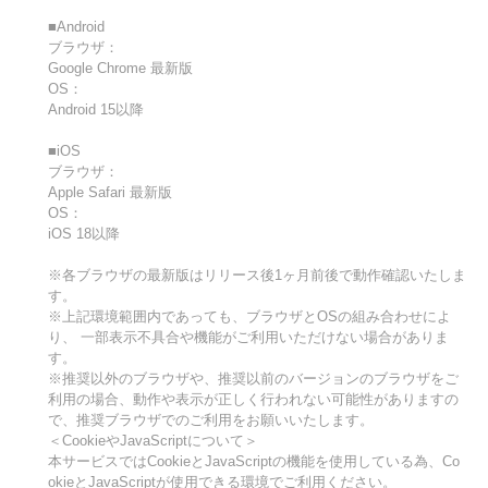
■Android
ブラウザ：
Google Chrome 最新版
OS：
Android 15以降
■iOS
ブラウザ：
Apple Safari 最新版
OS：
iOS 18以降
※各ブラウザの最新版はリリース後1ヶ月前後で動作確認いたしま
す。
※上記環境範囲内であっても、ブラウザとOSの組み合わせによ
り、 一部表示不具合や機能がご利用いただけない場合がありま
す。
※推奨以外のブラウザや、推奨以前のバージョンのブラウザをご
利用の場合、動作や表示が正しく行われない可能性がありますの
で、推奨ブラウザでのご利用をお願いいたします。
＜CookieやJavaScriptについて＞
本サービスではCookieとJavaScriptの機能を使用している為、Co
okieとJavaScriptが使用できる環境でご利用ください。