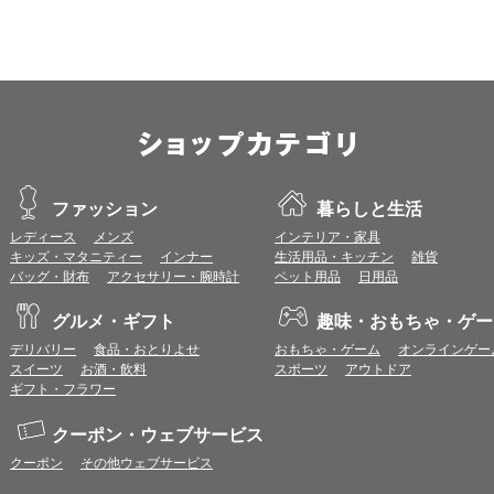
ます。
※推奨以外のブラウザや、推奨以前のバージョンのブラウザをご利用の場合
すので、推奨ブラウザでのご利用をお願いいたします。
＜CookieやJavaScriptについて＞
本サービスではCookieとJavaScriptの機能を使用している為、CookieとJa
ポイント付与につきまして
ワールドプレゼントのポイント通常1倍分に加え、上乗せとなる1〜19倍分の
ントとして付与いたします。
ファッション
暮らしと生活
プレミアムポイント付与の対象は、商品代金のみ（税・送料等を除く）となり
レディース
メンズ
インテリア・家具
プレミアムポイントの付与予定時期は、カードご利用代金のご請求月と異なる
キッズ・マタニティー
インナー
生活用品・キッチン
雑貨
とに異なりますので、各ショップのショップ詳細ページにてご確認ください。
バッグ・財布
アクセサリー・腕時計
ペット用品
日用品
200円のご利用につき1ポイントとして計算されるため、一部の法人カード等
が異なる場合があります。
グルメ・ギフト
趣味・おもちゃ・ゲー
対象サイトにアクセス後、カード決済前に別サイトにアクセスした場合は、ポ
商品購入後、購入内容等に変更があった場合は、プレミアムポイント付与の対
デリバリー
食品・おとりよせ
おもちゃ・ゲーム
オンラインゲー
商品をキャンセル・返品した場合は、プレミアムポイント付与の対象となりま
スイーツ
お酒・飲料
スポーツ
アウトドア
同一ショップで複数回ご利用される場合は、1回のご利用ごとにポイントUPモ
ギフト・フラワー
プレミアムポイントはワールドプレゼントのポイントとして景品等に交換でき
一部対象外となるサービスがあります。
クーポン・ウェブサービス
ワールドプレゼントのお問合せの際は各ショップが発行する注文番号等が必要
クーポン
その他ウェブサービス
に届く注文番号等の記載のあるメールを必ず保管してください。
各ショップのアプリ上で購入した場合はポイントUPの対象外となります。