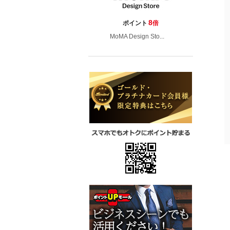
8
ポイント
倍
MoMA Design Sto...