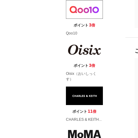
3
ポイント
倍
Qoo10
3
ポイント
倍
Oisix（おいしっく
す）
11
ポイント
倍
CHARLES & KEITH...