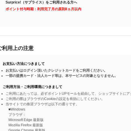
Surprice!（サプライス）をご利用される方へ
ポイント付与時期：利用完了月の原則8ヵ月以内
ご利用上の注意
お支払い方法につきまして
お支払いはログイン頂いたクレジットカードをご利用ください。
一部の提携カード・法人カード等は、本サービスの対象となりません。
ご利用方法・ご利用環境につきまして
ご利用にあたっては、必ずポイントUPモールを経由して、ショップサイトにア
ご利用の際はブラウザのCookieの設定を有効にしてください。
当サイトでの推奨ブラウザは以下の通りです。
■Windows
ブラウザ：
Microsoft Edge 最新版
Mozilla Firefox 最新版
Google Chrome 最新版