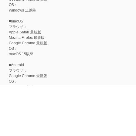
OS：
Windows 11以降
■macOS
ブラウザ：
Apple Safari 最新版
Mozilla Firefox 最新版
Google Chrome 最新版
OS：
macOS 15以降
■Android
ブラウザ：
Google Chrome 最新版
OS：
Android 15以降
■iOS
ブラウザ：
Apple Safari 最新版
OS：
iOS 18以降
※各ブラウザの最新版はリリース後1ヶ月前後で動作確認いたします。
※上記環境範囲内であっても、ブラウザとOSの組み合わせにより、 一部表