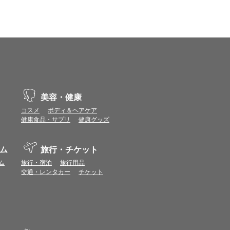
、動作や表示が正しく行われない可能性がありま
vaScriptが使用できる環境でご利用ください。
ポイントまたは表示ポイント数をプレミアムポイ
美容・健康
ます。
コスメ
ボディ＆ヘアケア
場合があります。ポイント付与時期はショップご
健康食品・サプリ
健康グッズ
につきましては表示ポイント数と付与ポイント数
ム
旅行・チケット
イントは付きません。
象とならない場合があります。
ム
旅行・宿泊
旅行用品
せん。
交通・レンタカー
チケット
ールから再度ショップへアクセスしてください。
ます。
になる場合があります。各ショップからご注文後