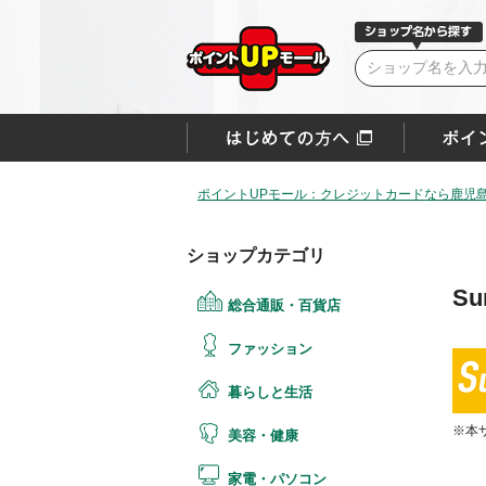
ポイントUPモール：クレジットカードなら鹿児
ショップカテゴリ
S
総合通販・百貨店
ファッション
暮らしと生活
※本
美容・健康
家電・パソコン