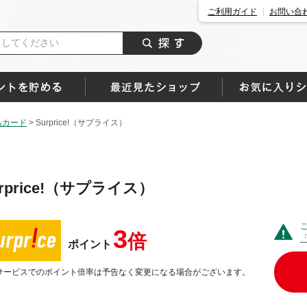
ご利用ガイド
お問い合
島カード
>
Surprice!（サプライス）
urprice!（サプライス）
3
倍
ポイント
サービスでのポイント倍率は予告なく変更になる場合がございます。