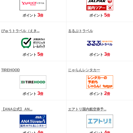
3
5
ポイント
倍
ポイント
倍
びゅうトラベル（えき...
るるぶトラベル
5
3
ポイント
倍
ポイント
倍
TIREHOOD
じゃらんレンタカー
3
2
ポイント
倍
ポイント
倍
【ANA公式】 AN...
エアトリ国内航空券予...
4
4