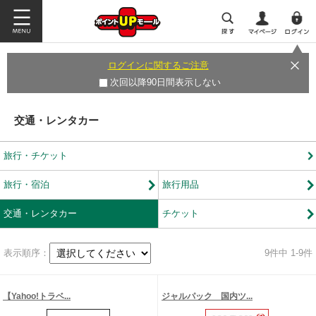
ログインに関するご注意
次回以降90日間表示しない
交通・レンタカー
旅行・チケット
旅行・宿泊
旅行用品
交通・レンタカー
チケット
表示順序：
9
件中 1-9件
【Yahoo!トラベ...
ジャルパック 国内ツ...