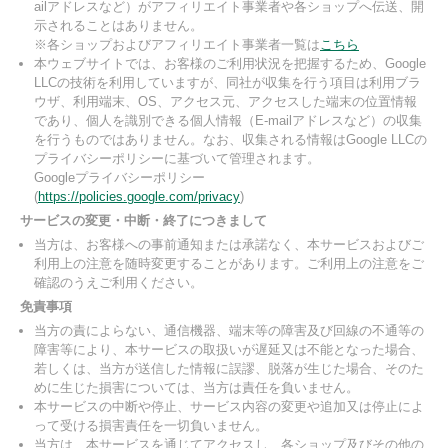
ailアドレスなど）がアフィリエイト事業者や各ショップへ伝送、開
示されることはありません。
※各ショップおよびアフィリエイト事業者一覧は
こちら
本ウェブサイトでは、お客様のご利用状況を把握するため、Google
LLCの技術を利用していますが、同社が収集を行う項目は利用ブラ
ウザ、利用端末、OS、アクセス元、アクセスした端末の位置情報
であり、個人を識別できる個人情報（E-mailアドレスなど）の収集
を行うものではありません。なお、収集される情報はGoogle LLCの
プライバシーポリシーに基づいて管理されます。
Googleプライバシーポリシー
(
https://policies.google.com/privacy
)
サービスの変更・中断・終了につきまして
当方は、お客様への事前通知または承諾なく、本サービスおよびご
利用上の注意を随時変更することがあります。ご利用上の注意をご
確認のうえご利用ください。
免責事項
当方の責によらない、通信機器、端末等の障害及び回線の不通等の
障害等により、本サービスの取扱いが遅延又は不能となった場合、
若しくは、当方が送信した情報に誤謬、脱落が生じた場合、そのた
めに生じた損害については、当方は責任を負いません。
本サービスの中断や停止、サービス内容の変更や追加又は停止によ
って受ける損害責任を一切負いません。
当方は、本サービスを通じてアクセスし、各ショップ及びその他の