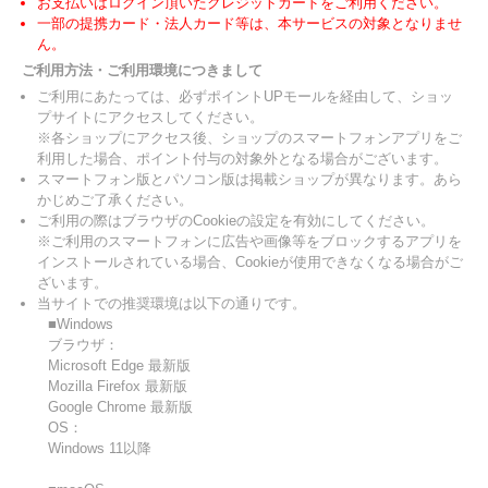
お支払いはログイン頂いたクレジットカードをご利用ください。
一部の提携カード・法人カード等は、本サービスの対象となりませ
ん。
ご利用方法・ご利用環境につきまして
ご利用にあたっては、必ずポイントUPモールを経由して、ショッ
プサイトにアクセスしてください。
※各ショップにアクセス後、ショップのスマートフォンアプリをご
利用した場合、ポイント付与の対象外となる場合がございます。
スマートフォン版とパソコン版は掲載ショップが異なります。あら
かじめご了承ください。
ご利用の際はブラウザのCookieの設定を有効にしてください。
※ご利用のスマートフォンに広告や画像等をブロックするアプリを
インストールされている場合、Cookieが使用できなくなる場合がご
ざいます。
当サイトでの推奨環境は以下の通りです。
■Windows
ブラウザ：
Microsoft Edge 最新版
Mozilla Firefox 最新版
Google Chrome 最新版
OS：
Windows 11以降