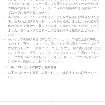
サイトからのダウンロード等により発生したコンピューターその他
の機器の損害や、コンピューターウィルス感染等による損害につい
ては一切の責任を負いません。
当方は各ショップからの情報提供により発生あるいは誘発された損
害、あるいは当該情報の利用により得た成果、または、その情報自
体の合法性や道徳性、著作権の許諾、正確さについての責任を負い
ません。各ショップのご利用上のご注意等をご確認の上ご利用くだ
さい。
各ショップの取扱内容に関してはネットショップ運営企業に準拠し
ています。万一、ショップとの間に生じた商品購入・サービス利用
に関するトラブル・損害に ついては、当方は一切の責任を負いませ
ん。トラブル、損害については、当方ではなく、ご利用のネットシ
ョップ運営企業に直接お申し出下さい。 各ショップのご利用上のご
注意等をご確認の上ご利用ください。
ワールドプレゼントに関するお問合せ
お手持ちのカード裏面に記載されている連絡先までお問合せくださ
い。