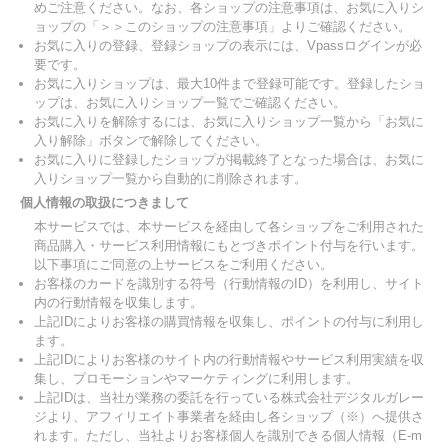
めご注意ください。なお、各ショップの注意事項は、お気に入りシ
ョップの「＞＞このショップの注意事項」よりご確認ください。
お気に入りの登録、登録ショップの表示には、Vpassログインが必
要です。
お気に入りショップは、最大10件まで登録可能です。登録したショ
ップは、お気に入りショップ一覧でご確認ください。
お気に入りを解除するには、お気に入りショップ一覧から「お気に
入り解除」ボタンで解除してください。
お気に入りに登録したショップが掲載終了となった場合は、お気に
入りショップ一覧から自動的に削除されます。
個人情報の取扱につきまして
本サービスでは、本サービスを経由して各ショップをご利用された
商品購入・サービス利用情報にもとづきポイント付与を行います。
以下事項にご同意の上サービスをご利用ください。
お客様のカードを識別する符号（行動情報のID）を利用し、サイト
内の行動情報を収集します。
上記IDによりお客様の購買情報を収集し、ポイントの付与に利用し
ます。
上記IDによりお客様のサイト内の行動情報やサービス利用実績を収
集し、プロモーションやマーケティングに利用します。
上記IDは、当社が業務の委託を行っている株式会社デジタルガレー
ジより、アフィリエイト事業者を経由し各ショップ（※）へ提供さ
れます。ただし、当社よりお客様個人を識別できる個人情報（E-m