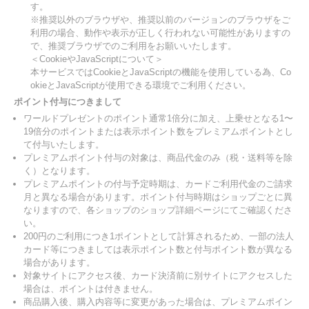
す。
※推奨以外のブラウザや、推奨以前のバージョンのブラウザをご
利用の場合、動作や表示が正しく行われない可能性がありますの
で、推奨ブラウザでのご利用をお願いいたします。
＜CookieやJavaScriptについて＞
本サービスではCookieとJavaScriptの機能を使用している為、Co
okieとJavaScriptが使用できる環境でご利用ください。
ポイント付与につきまして
ワールドプレゼントのポイント通常1倍分に加え、上乗せとなる1〜
19倍分のポイントまたは表示ポイント数をプレミアムポイントとし
て付与いたします。
プレミアムポイント付与の対象は、商品代金のみ（税・送料等を除
く）となります。
プレミアムポイントの付与予定時期は、カードご利用代金のご請求
月と異なる場合があります。ポイント付与時期はショップごとに異
なりますので、各ショップのショップ詳細ページにてご確認くださ
い。
200円のご利用につき1ポイントとして計算されるため、一部の法人
カード等につきましては表示ポイント数と付与ポイント数が異なる
場合があります。
対象サイトにアクセス後、カード決済前に別サイトにアクセスした
場合は、ポイントは付きません。
商品購入後、購入内容等に変更があった場合は、プレミアムポイン