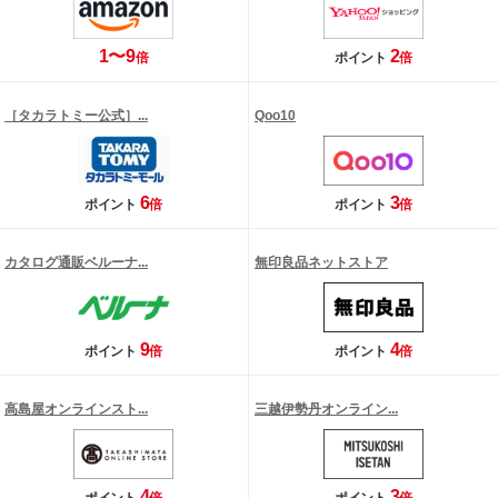
1〜9
2
倍
ポイント
倍
［タカラトミー公式］...
Qoo10
6
3
ポイント
倍
ポイント
倍
カタログ通販ベルーナ...
無印良品ネットストア
9
4
ポイント
倍
ポイント
倍
高島屋オンラインスト...
三越伊勢丹オンライン...
4
3