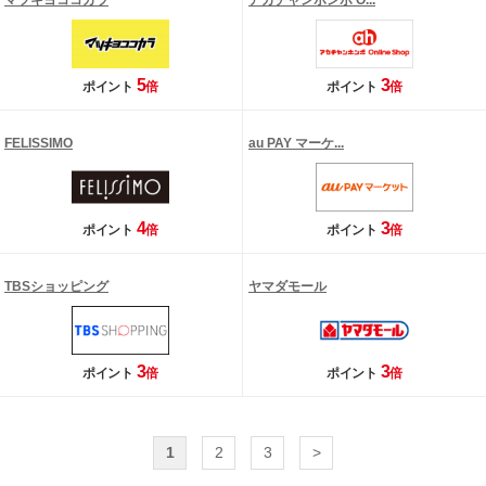
マツキヨココカラ
アカチャンホンポ O...
5
3
ポイント
倍
ポイント
倍
FELISSIMO
au PAY マーケ...
4
3
ポイント
倍
ポイント
倍
TBSショッピング
ヤマダモール
3
3
ポイント
倍
ポイント
倍
1
2
3
>