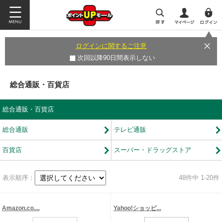
ログインに関するご注意
次回以降90日間表示しない
総合通販・百貨店
総合通販・百貨店
総合通販
テレビ通販
百貨店
スーパー・ドラッグストア
表示順序：
48
件中 1-20件
Amazon.co....
Yahoo!ショッピ...