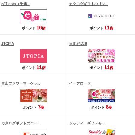
e87.com（千趣...
カタログギフトのリン...
16
11
ポイント
倍
ポイント
倍
JTOPIA
日比谷花壇
11
11
ポイント
倍
ポイント
倍
青山フラワーマーケッ...
イーフローラ
7
6
ポイント
倍
ポイント
倍
カタログギフトのハー...
シャディ ギフトモー...