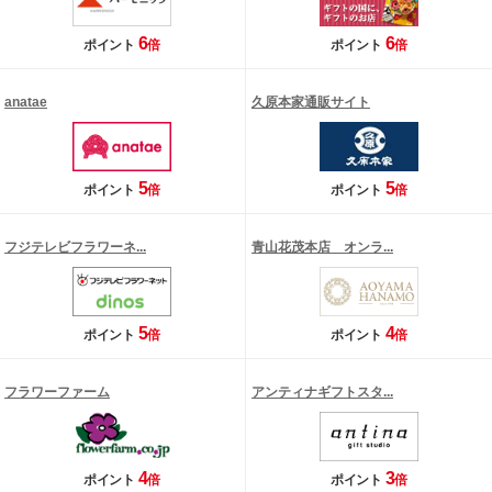
6
6
ポイント
倍
ポイント
倍
anatae
久原本家通販サイト
5
5
ポイント
倍
ポイント
倍
フジテレビフラワーネ...
青山花茂本店 オンラ...
5
4
ポイント
倍
ポイント
倍
フラワーファーム
アンティナギフトスタ...
4
3
ポイント
倍
ポイント
倍