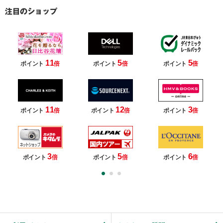
11
5
5
ポイント
倍
ポイント
倍
ポイント
倍
11
12
3
ポイント
倍
ポイント
倍
ポイント
倍
3
5
6
ポイント
倍
ポイント
倍
ポイント
倍