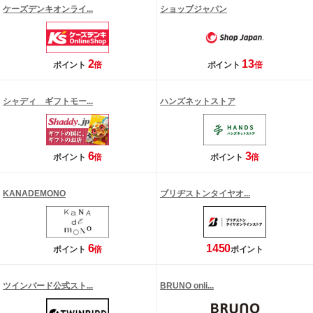
ケーズデンキオンライ...
ショップジャパン
2
13
ポイント
倍
ポイント
倍
シャディ ギフトモー...
ハンズネットストア
6
3
ポイント
倍
ポイント
倍
KANADEMONO
ブリヂストンタイヤオ...
6
1450
ポイント
倍
ポイント
ツインバード公式スト...
BRUNO onli...