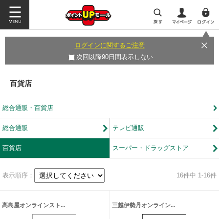
ログインに関するご注意
次回以降90日間表示しない
百貨店
総合通販・百貨店
総合通販
テレビ通販
百貨店
スーパー・ドラッグストア
表示順序：
16
件中 1-16件
高島屋オンラインスト...
三越伊勢丹オンライン...