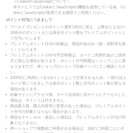
＜CookieやJavaScriptについて＞
本サービスではCookieとJavaScriptの機能を使用している為、Co
okieとJavaScriptが使用できる環境でご利用ください。
ポイント付与につきまして
ワールドプレゼントのポイント通常1倍分に加え、上乗せとなる1〜
19倍分のポイントまたは表示ポイント数をプレミアムポイントとし
て付与いたします。
プレミアムポイント付与の対象は、商品代金のみ（税・送料等を除
く）となります。
プレミアムポイントの付与予定時期は、カードご利用代金のご請求
月と異なる場合があります。ポイント付与時期はショップごとに異
なりますので、各ショップのショップ詳細ページにてご確認くださ
い。
200円のご利用につき1ポイントとして計算されるため、一部の法人
カード等につきましては表示ポイント数と付与ポイント数が異なる
場合があります。
対象サイトにアクセス後、カード決済前に別サイトにアクセスした
場合は、ポイントは付きません。
商品購入後、購入内容等に変更があった場合は、プレミアムポイン
ト付与の対象とならない場合があります。
商品をキャンセル・返品した場合は、プレミアムポイント付与の対
象となりません。
同一ショップで複数回ご利用される場合は、1回のご利用ごとにポ