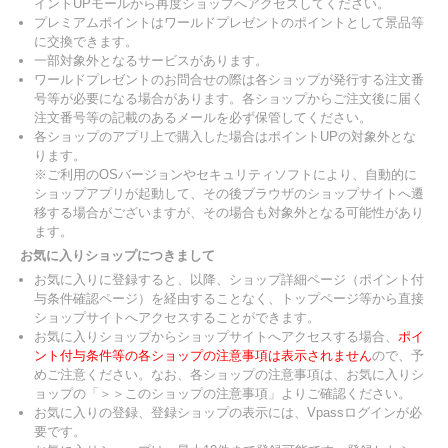
イントUPモールから再度ショップへアクセスしてください。
プレミアムポイントはワールドプレゼントのポイントとして景品等
に交換できます。
一部対象外となるサービスがあります。
ワールドプレゼントのお問合せの際は各ショップが発行する注文番
号等が必要になる場合があります。各ショップからご注文後に届く
注文番号等の記載のあるメールを必ず保管してください。
各ショップのアプリ上で購入した場合はポイントUPの対象外とな
ります。
※ご利用のOSバージョンやセキュリティソフトにより、自動的に
ショップアプリが起動して、その後ブラウザのショップサイトへ遷
移する場合がございますが、その場合も対象外となる可能性があり
ます。
お気に入りショップにつきまして
お気に入りに登録すると、以降、ショップ詳細ページ（ポイント付
与条件確認ページ）を経由することなく、トップページ等から直接
ショップサイトへアクセスすることができます。
お気に入りショップからショップサイトへアクセスする場合、
ポイ
ント付与条件等の各ショップの注意事項は表示されません
ので、予
めご注意ください。なお、各ショップの注意事項は、お気に入りシ
ョップの「＞＞このショップの注意事項」よりご確認ください。
お気に入りの登録、登録ショップの表示には、Vpassログインが必
要です。