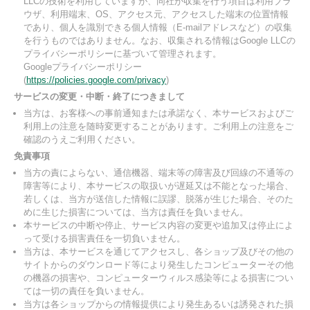
LLCの技術を利用していますが、同社が収集を行う項目は利用ブラ
ウザ、利用端末、OS、アクセス元、アクセスした端末の位置情報
であり、個人を識別できる個人情報（E-mailアドレスなど）の収集
を行うものではありません。なお、収集される情報はGoogle LLCの
プライバシーポリシーに基づいて管理されます。
Googleプライバシーポリシー
(
https://policies.google.com/privacy
)
サービスの変更・中断・終了につきまして
当方は、お客様への事前通知または承諾なく、本サービスおよびご
利用上の注意を随時変更することがあります。ご利用上の注意をご
確認のうえご利用ください。
免責事項
当方の責によらない、通信機器、端末等の障害及び回線の不通等の
障害等により、本サービスの取扱いが遅延又は不能となった場合、
若しくは、当方が送信した情報に誤謬、脱落が生じた場合、そのた
めに生じた損害については、当方は責任を負いません。
本サービスの中断や停止、サービス内容の変更や追加又は停止によ
って受ける損害責任を一切負いません。
当方は、本サービスを通じてアクセスし、各ショップ及びその他の
サイトからのダウンロード等により発生したコンピューターその他
の機器の損害や、コンピューターウィルス感染等による損害につい
ては一切の責任を負いません。
当方は各ショップからの情報提供により発生あるいは誘発された損