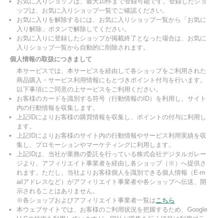
お気に入りショップは、最大10件まで登録可能です。登録したショ
ップは、お気に入りショップ一覧でご確認ください。
お気に入りを解除するには、お気に入りショップ一覧から「お気に
入り解除」ボタンで解除してください。
お気に入りに登録したショップが掲載終了となった場合は、お気に
入りショップ一覧から自動的に削除されます。
個人情報の取扱につきまして
本サービスでは、本サービスを経由して各ショップをご利用された
商品購入・サービス利用情報にもとづきポイント付与を行います。
以下事項にご同意の上サービスをご利用ください。
お客様のカードを識別する符号（行動情報のID）を利用し、サイト
内の行動情報を収集します。
上記IDによりお客様の購買情報を収集し、ポイントの付与に利用し
ます。
上記IDによりお客様のサイト内の行動情報やサービス利用実績を収
集し、プロモーションやマーケティングに利用します。
上記IDは、当社が業務の委託を行っている株式会社デジタルガレー
ジより、アフィリエイト事業者を経由し各ショップ（※）へ提供さ
れます。ただし、当社よりお客様個人を識別できる個人情報（E-m
ailアドレスなど）がアフィリエイト事業者や各ショップへ伝送、開
示されることはありません。
※各ショップおよびアフィリエイト事業者一覧は
こちら
本ウェブサイトでは、お客様のご利用状況を把握するため、Google