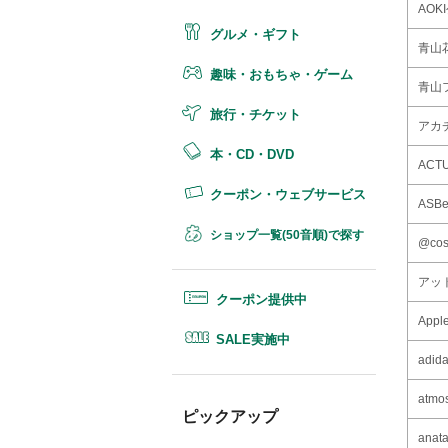
AO
グルメ・ギフト
青山
趣味・おもちゃ・ゲーム
青山
旅行・チケット
アカチ
本・CD・DVD
ACTU
クーポン・ウェブサービス
AS
ショップ一覧(50音順)で探す
@co
アッ
クーポン提供中
App
SALE実施中
adid
at
ピックアップ
anat