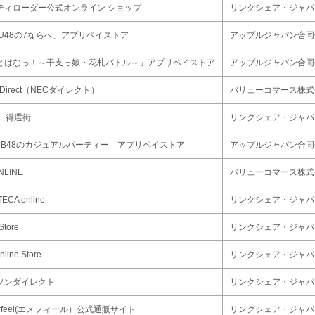
ティローダー公式オンライン ショップ
リンクシェア・ジャパ
TU48の7ならべ」アプリペイストア
アップルジャパン合同
とはなっ！～干支っ娘・花札バトル～」アプリペイストア
アップルジャパン合同
 Direct（NECダイレクト）
バリューコマース株式
C 得選街
リンクシェア・ジャパ
MB48のカジュアルパーティー」アプリペイストア
アップルジャパン合同
NLINE
バリューコマース株式
ECA online
リンクシェア・ジャパ
Store
リンクシェア・ジャパ
nline Store
リンクシェア・ジャパ
ソンダイレクト
リンクシェア・ジャパ
erfeel(エメフィール）公式通販サイト
リンクシェア・ジャパ