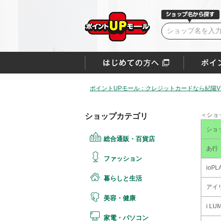
ポイントUPモール：クレジットカードなら紀陽VI
＜ショ
ショップカテゴリ
ショ
総合通販・百貨店
あ行
ファッション
ioPL
暮らしと生活
アイ
美容・健康
i L
家電・パソコン