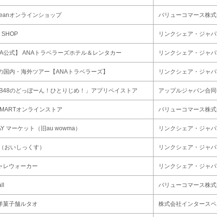
.Beanオンラインショップ
バリューコマース株式
 SHOP
リンクシェア・ジャパ
NA公式】 ANAトラベラーズホテル＆レンタカー
リンクシェア・ジャパ
Aの国内・海外ツアー【ANAトラベラーズ】
リンクシェア・ジャパ
KB48のどっぼーん！ひとりじめ！」アプリペイストア
アップルジャパン合同
-MARTオンラインストア
バリューコマース株式
PAY マーケット（旧au wowma）
リンクシェア・ジャパ
ix（おいしっくす）
リンクシェア・ジャパ
ャレウォーカー
リンクシェア・ジャパ
ll
バリューコマース株式
洋菓子舗ルタオ
株式会社インタースペ