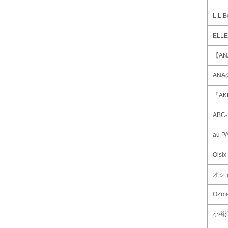
L.L
ELLE
【A
AN
「A
ABC
au 
Ois
オシ
OZma
小樽