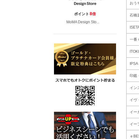
おう
8
ポイント
倍
石橋
MoMA Design Sto...
ISET
一番く
ITO
IPS
印鑑
イン
イヴ
イー
イー
ｅB