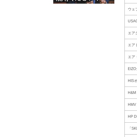
ウェ
USAG
エアク
エア
エア
EIZ
HI
H&M
HMV 
HP Di
「S