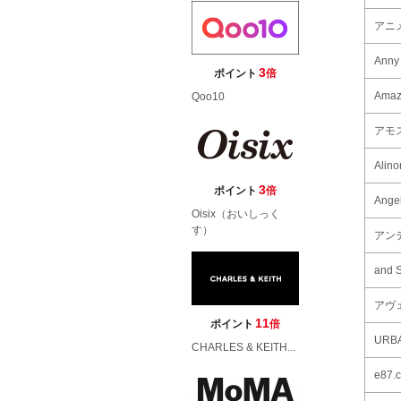
アニ
An
3
ポイント
倍
Amaz
Qoo10
アモ
Ali
3
ポイント
倍
Ang
Oisix（おいしっく
す）
アン
and 
アヴ
11
ポイント
倍
URB
CHARLES & KEITH...
e87