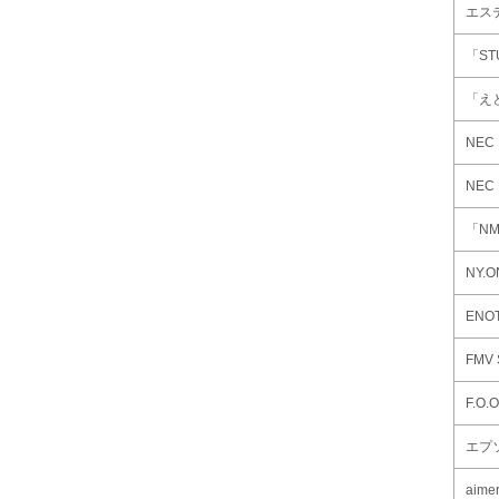
エス
「S
「え
NEC
NE
「N
NY.O
ENOT
FMV 
F.O.O
エプ
aim