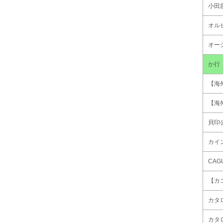
小田
オル
オー
か行
【海
【海
貝印
カイ
CAG
【カ
カタ
カタ