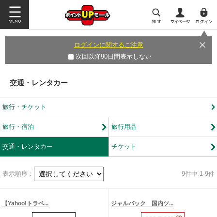
ログインに関するご注意
次回以降90日間表示しない
交通・レンタカー
旅行・チケット
旅行・宿泊
旅行用品
交通・レンタカー
チケット
表示順序：
9
件中 1-9件
【Yahoo!トラベ...
ジャルパック 国内ツ...