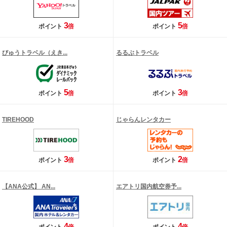
3
5
ポイント
倍
ポイント
倍
びゅうトラベル（えき...
るるぶトラベル
5
3
ポイント
倍
ポイント
倍
TIREHOOD
じゃらんレンタカー
3
2
ポイント
倍
ポイント
倍
【ANA公式】 AN...
エアトリ国内航空券予...
4
4