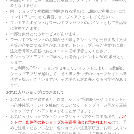
象となりません。
同一ショップで複数回ご利用される場合は、1回のご利用ごとにポ
イントUPモールから再度ショップへアクセスしてください。
プレミアムポイントはワールドプレゼントのポイントとして景品等
に交換できます。
一部対象外となるサービスがあります。
ワールドプレゼントのお問合せの際は各ショップが発行する注文番
号等が必要になる場合があります。各ショップからご注文後に届く
注文番号等の記載のあるメールを必ず保管してください。
各ショップのアプリ上で購入した場合はポイントUPの対象外とな
ります。
※ご利用のOSバージョンやセキュリティソフトにより、自動的に
ショップアプリが起動して、その後ブラウザのショップサイトへ遷
移する場合がございますが、その場合も対象外となる可能性があり
ます。
お気に入りショップにつきまして
お気に入りに登録すると、以降、ショップ詳細ページ（ポイント付
与条件確認ページ）を経由することなく、トップページ等から直接
ショップサイトへアクセスすることができます。
お気に入りショップからショップサイトへアクセスする場合、
ポイ
ント付与条件等の各ショップの注意事項は表示されません
ので、予
めご注意ください。なお、各ショップの注意事項は、お気に入りシ
ョップの「＞＞このショップの注意事項」よりご確認ください。