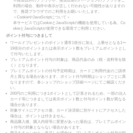
※推奨以外のブラウザや、推奨以前のバージョンのブラウザをご
利用の場合、動作や表示が正しく行われない可能性がありますの
で、推奨ブラウザでのご利用をお願いいたします。
＜CookieやJavaScriptについて＞
本サービスではCookieとJavaScriptの機能を使用している為、Co
okieとJavaScriptが使用できる環境でご利用ください。
ポイント付与につきまして
ワールドプレゼントのポイント通常1倍分に加え、上乗せとなる1〜
19倍分のポイントまたは表示ポイント数をプレミアムポイントとし
て付与いたします。
プレミアムポイント付与の対象は、商品代金のみ（税・送料等を除
く）となります。
プレミアムポイントの付与予定時期は、カードご利用代金のご請求
月と異なる場合があります。ポイント付与時期はショップごとに異
なりますので、各ショップのショップ詳細ページにてご確認くださ
い。
200円のご利用につき1ポイントとして計算されるため、一部の法人
カード等につきましては表示ポイント数と付与ポイント数が異なる
場合があります。
対象サイトにアクセス後、カード決済前に別サイトにアクセスした
場合は、ポイントは付きません。
商品購入後、購入内容等に変更があった場合は、プレミアムポイン
ト付与の対象とならない場合があります。
商品をキャンセル・返品した場合は、プレミアムポイント付与の対