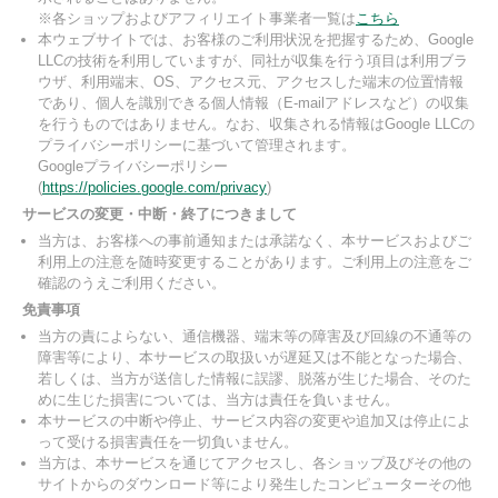
※各ショップおよびアフィリエイト事業者一覧は
こちら
本ウェブサイトでは、お客様のご利用状況を把握するため、Google
LLCの技術を利用していますが、同社が収集を行う項目は利用ブラ
ウザ、利用端末、OS、アクセス元、アクセスした端末の位置情報
であり、個人を識別できる個人情報（E-mailアドレスなど）の収集
を行うものではありません。なお、収集される情報はGoogle LLCの
プライバシーポリシーに基づいて管理されます。
Googleプライバシーポリシー
(
https://policies.google.com/privacy
)
サービスの変更・中断・終了につきまして
当方は、お客様への事前通知または承諾なく、本サービスおよびご
利用上の注意を随時変更することがあります。ご利用上の注意をご
確認のうえご利用ください。
免責事項
当方の責によらない、通信機器、端末等の障害及び回線の不通等の
障害等により、本サービスの取扱いが遅延又は不能となった場合、
若しくは、当方が送信した情報に誤謬、脱落が生じた場合、そのた
めに生じた損害については、当方は責任を負いません。
本サービスの中断や停止、サービス内容の変更や追加又は停止によ
って受ける損害責任を一切負いません。
当方は、本サービスを通じてアクセスし、各ショップ及びその他の
サイトからのダウンロード等により発生したコンピューターその他