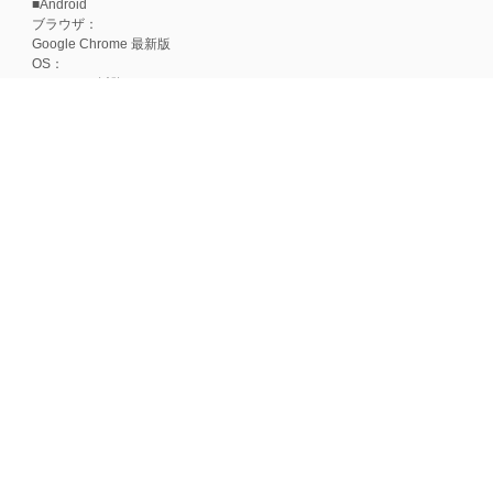
■Android
ブラウザ：
Google Chrome 最新版
OS：
Android 15以降
■iOS
ブラウザ：
Apple Safari 最新版
OS：
iOS 18以降
※各ブラウザの最新版はリリース後1ヶ月前後で動作確認いたします。
※上記環境範囲内であっても、ブラウザとOSの組み合わせにより、 一部表
ます。
※推奨以外のブラウザや、推奨以前のバージョンのブラウザをご利用の場合
すので、推奨ブラウザでのご利用をお願いいたします。
＜CookieやJavaScriptについて＞
本サービスではCookieとJavaScriptの機能を使用している為、CookieとJa
ポイント付与につきまして
ワールドプレゼントのポイント通常1倍分に加え、上乗せとなる1〜19倍分の
ントとして付与いたします。
プレミアムポイント付与の対象は、商品代金のみ（税・送料等を除く）となり