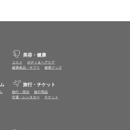
場合があります。ポイント付与時期はショップご
につきましては表示ポイント数と付与ポイント数
イントは付きません。
象とならない場合があります。
せん。
ールから再度ショップへアクセスしてください。
ます。
美容・健康
になる場合があります。各ショップからご注文後
コスメ
ボディ＆ヘアケア
健康食品・サプリ
健康グッズ
リが起動して、その後ブラウザのショップサイ
。
ム
旅行・チケット
ム
旅行・宿泊
旅行用品
ページ）を経由することなく、トップページ等か
交通・レンタカー
チケット
ョップに表示されます。
件等の各ショップの注意事項は表示されません
の
プの「＞＞このショップの注意事項」よりご確認