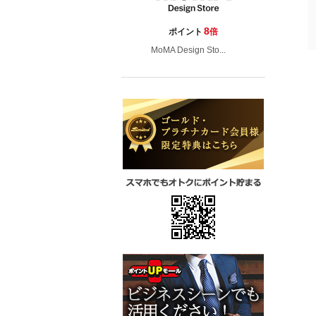
8
ポイント
倍
MoMA Design Sto...