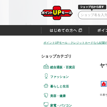
ポイントUPモール：クレジットカードなら紀陽VI
ショップカテゴリ
ヤ
総合通販・百貨店
ファッション
暮らしと生活
※本
美容・健康
家電・パソコン