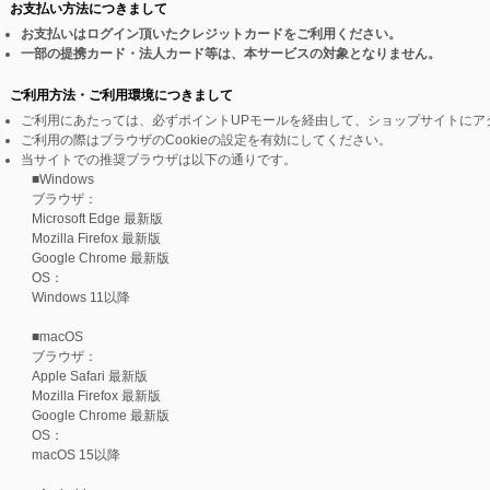
お支払い方法につきまして
お支払いはログイン頂いたクレジットカードをご利用ください。
一部の提携カード・法人カード等は、本サービスの対象となりません。
ご利用方法・ご利用環境につきまして
ご利用にあたっては、必ずポイントUPモールを経由して、ショップサイトにア
ご利用の際はブラウザのCookieの設定を有効にしてください。
当サイトでの推奨ブラウザは以下の通りです。
■Windows
ブラウザ：
Microsoft Edge 最新版
Mozilla Firefox 最新版
Google Chrome 最新版
OS：
Windows 11以降
■macOS
ブラウザ：
Apple Safari 最新版
Mozilla Firefox 最新版
Google Chrome 最新版
OS：
macOS 15以降