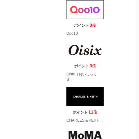
3
ポイント
倍
Qoo10
3
ポイント
倍
Oisix（おいしっく
す）
11
ポイント
倍
CHARLES & KEITH...