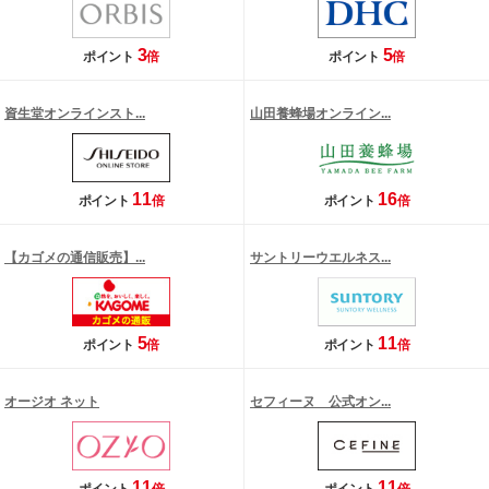
3
5
ポイント
倍
ポイント
倍
資生堂オンラインスト...
山田養蜂場オンライン...
11
16
ポイント
倍
ポイント
倍
【カゴメの通信販売】...
サントリーウエルネス...
5
11
ポイント
倍
ポイント
倍
オージオ ネット
セフィーヌ 公式オン...
11
11