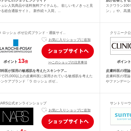
本テレビのショッピングサイト
肌が必要とする
シュレ人気商品や送料無料アイテムも。 欲しいモノきっと見
スクワラン10
る総合通販サイト。 新作続々入荷。...
ン」』や、高濃度
ラ ロッシュ ポゼ公式ブランド・通販サイ...
クリニーク公
お気に入りショップに追加
13
ポイント
倍
ポイント
>>このショップの注意事項
膚科医が採用の敏感肌を考えたスキンケア...
皮膚科医の理論
界で25,000以上の皮膚科医に採用されている敏感肌を考えた
皮膚科医の理論
ンケアブランド「ラ ロッシュ ポゼ...
やファンデーシ
NARS公式オンラインショップ
サントリーウ
お気に入りショップに追加