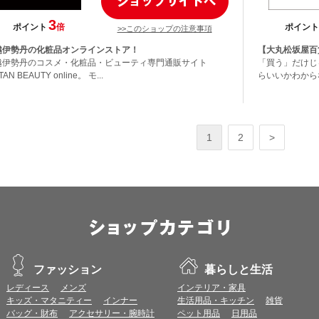
3
ポイント
倍
ポイント
>>このショップの注意事項
越伊勢丹の化粧品オンラインストア！
【大丸松坂屋百
越伊勢丹のコスメ・化粧品・ビューティ専門通販サイト
「買う」だけじ
TAN BEAUTY online。 モ...
らいいかわから
1
2
>
ファッション
暮らしと生活
レディース
メンズ
インテリア・家具
キッズ・マタニティー
インナー
生活用品・キッチン
雑貨
バッグ・財布
アクセサリー・腕時計
ペット用品
日用品