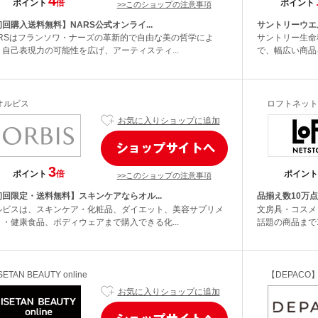
4
ポイント
倍
ポイント
>>このショップの注意事項
回購入送料無料】NARS公式オンライ...
サントリーウエ
ARSはフランソワ・ナーズの革新的で自由な美の哲学によ
サントリー生命
、自己表現力の可能性を広げ、アーティスティ...
で、幅広い商品を
オルビス
ロフトネット
お気に入りショップに追加
3
ポイント
倍
ポイント
>>このショップの注意事項
初回限定・送料無料】スキンケアならオル...
品揃え数10万点
ルビスは、スキンケア・化粧品、ダイエット、美容サプリメ
文房具・コスメ
ト・健康食品、ボディウェアまで購入できる化...
話題の商品まで
SETAN BEAUTY online
【DEPACO
お気に入りショップに追加