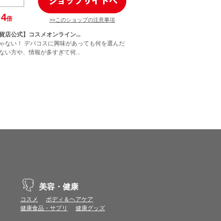
4
倍
>>このショップの注意事項
貨店公式】コスメオンライン...
ゃない！ デパコスに興味があっても何を選んだ
ない方や、情報が多すぎて何...
美容・健康
コスメ
ボディ＆ヘアケア
健康食品・サプリ
健康グッズ