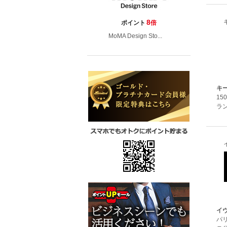
8
ポイント
倍
MoMA Design Sto...
キ
1
ラ
イ
パ