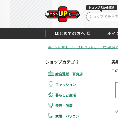
ポイントUPモール：クレジットカードなら紀陽VI
ショップカテゴリ
美
こ
総合通販・百貨店
ファッション
暮らしと生活
美容・健康
Q
家電・パソコン