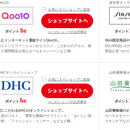
Qoo10
資生堂オンラ
お気に入りショップに追加
3
ポイント
倍
ポイント
>>このショップの注意事項
むインターネット通販サイトQoo10...
Web限定商品や
新トレンドファッションからコスメ、こだわりのグルメ、家
約2,600品
など期間限定お得なセールキャンペーンなど満...
商品が見つかりま
DHCオンラインショップ
山田養蜂場オ
お気に入りショップに追加
5
ポイント
倍
ポイント
>>このショップの注意事項
にこだわるDHCのオンラインショップ...
山田養蜂場のオ
人気のコスメ」「豊富な種類のサプリメント」「おいしい高
ローヤルゼリー
食材」「ファッション・インナー」などなど幅...
スキンケアなど