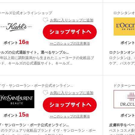
キールズ公式オンラインショップ
ロクシタンオ
お気に入りショップに追加
16
ポイント
倍
ポイント
>>このショップの注意事項
ールズの公式通販サイト。選べるサンプル...
ロクシタンオン
50年以上前に調剤薬局から生まれたニューヨークの化粧品ブ
ロクシタンは、
ンド、キールズの公式通販サイト。キールズ...
ケア、バスケア)
イヴ・サンローラン・ボーテ公式オンライン...
ドクターシー
お気に入りショップに追加
15
ポイント
倍
ポイント
>>このショップの注意事項
ヴ・サンローラン・ボーテ公式オンライン...
皮膚科学をベー
リのラグジュアリ化粧品ブランド イヴ・サンローラン・ボー
ベストコスメ多