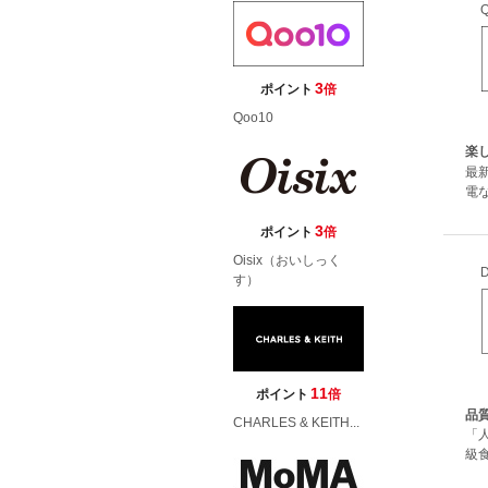
3
ポイント
倍
Qoo10
楽し
最
電
3
ポイント
倍
Oisix（おいしっく
す）
11
ポイント
倍
品質
CHARLES & KEITH...
「
級