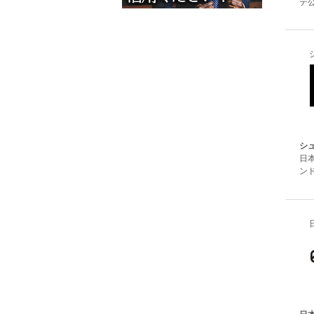
テ公
シュ
日
ンド