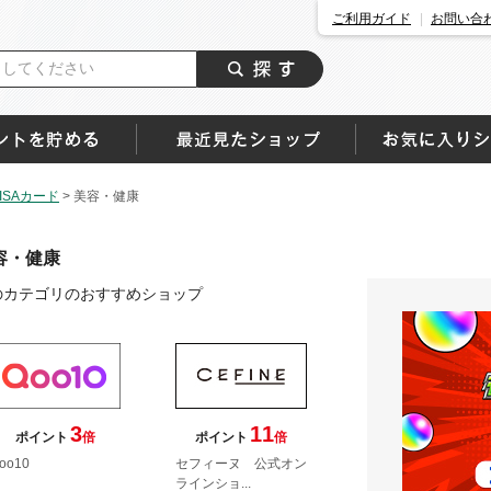
ご利用ガイド
お問い合
SAカード
>
美容・健康
容・健康
のカテゴリのおすすめショップ
3
11
ポイント
倍
ポイント
倍
oo10
セフィーヌ 公式オン
ラインショ...