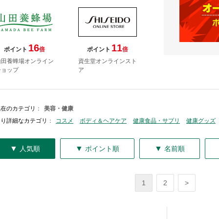
16
11
ポイント
倍
ポイント
倍
山田養蜂場オンライン
資生堂オンラインスト
ショップ
ア
現在のカテゴリ
：
美容・健康
より詳細なカテゴリ
：
コスメ
ボディ＆ヘアケア
健康食品・サプリ
健康グッズ
▼
▼
▼
人気順
ポイント順
名前順
1
2
>