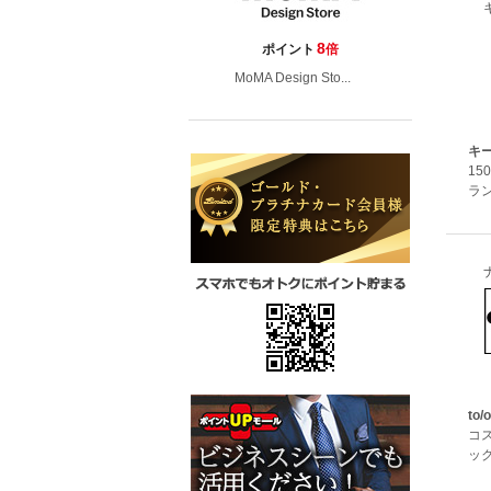
8
ポイント
倍
MoMA Design Sto...
キ
1
ラ
to/
コ
ッ