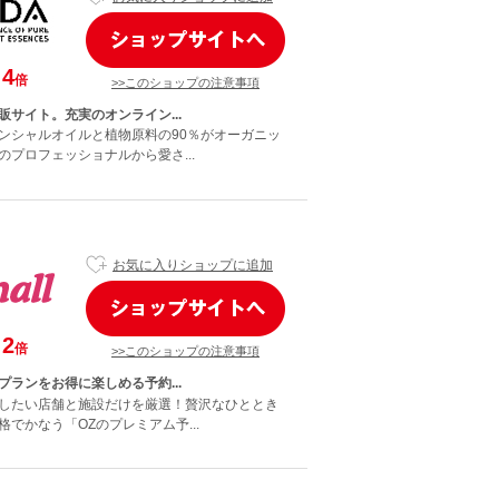
4
倍
>>このショップの注意事項
販サイト。充実のオンライン...
ンシャルオイルと植物原料の90％がオーガニッ
のプロフェッショナルから愛さ...
お気に入りショップに追加
2
倍
>>このショップの注意事項
プランをお得に楽しめる予約...
したい店舗と施設だけを厳選！贅沢なひととき
でかなう「OZのプレミアム予...