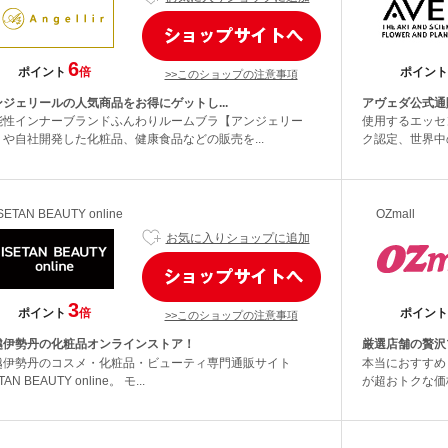
6
ポイント
倍
ポイント
>>このショップの注意事項
ンジェリールの人気商品をお得にゲットし...
アヴェダ公式通
能性インナーブランドふんわりルームブラ【アンジェリー
使用するエッセ
】や自社開発した化粧品、健康食品などの販売を...
ク認定、世界中
SETAN BEAUTY online
OZmall
お気に入りショップに追加
3
ポイント
倍
ポイント
>>このショップの注意事項
越伊勢丹の化粧品オンラインストア！
厳選店舗の贅沢
越伊勢丹のコスメ・化粧品・ビューティ専門通販サイト
本当におすすめ
TAN BEAUTY online。 モ...
が超おトクな価格