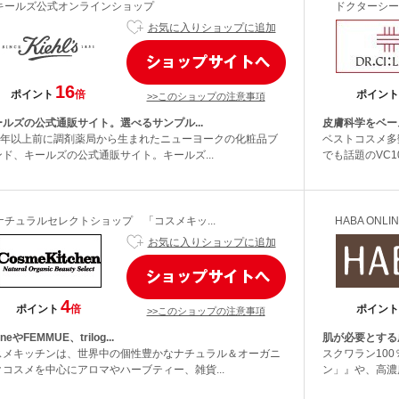
キールズ公式オンラインショップ
ドクターシー
お気に入りショップに追加
16
ポイント
倍
ポイント
>>このショップの注意事項
ールズの公式通販サイト。選べるサンプル...
皮膚科学をベー
50年以上前に調剤薬局から生まれたニューヨークの化粧品ブ
ベストコスメ多
ンド、キールズの公式通販サイト。キールズ...
でも話題のVC1
ナチュラルセレクトショップ 「コスメキッ...
HABA ONLI
お気に入りショップに追加
4
ポイント
倍
ポイント
>>このショップの注意事項
oneやFEMMUE、trilog...
肌が必要とする
スメキッチンは、世界中の個性豊かなナチュラル＆オーガニ
スクワラン10
クコスメを中心にアロマやハーブティー、雑貨...
ン」』や、高濃度