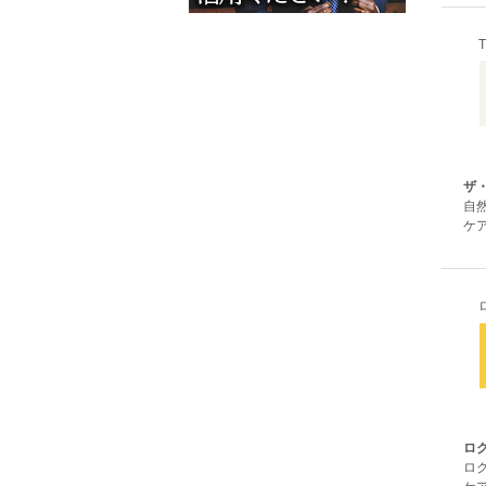
ザ
自
ケア
ロ
ロ