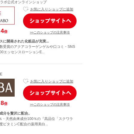
ラボ公式オンラインショップ
お気に入りショップに追加
4
倍
>>このショップの注意事項
スに開発された化粧品が充実...
数受賞のアクアコラーゲンゲルや口コミ・SNS
00エッセンスローションE...
NE
お気に入りショップに追加
8
倍
>>このショップの注意事項
成分を贅沢に配合。
0％・天然由来成分100％の『高品位「スクワラ
ビタミンC配合の薬用美白...