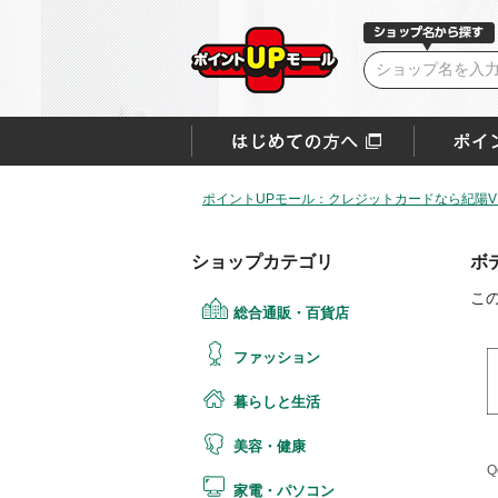
ポイントUPモール：クレジットカードなら紀陽VI
ショップカテゴリ
ボ
こ
総合通販・百貨店
ファッション
暮らしと生活
美容・健康
Q
家電・パソコン