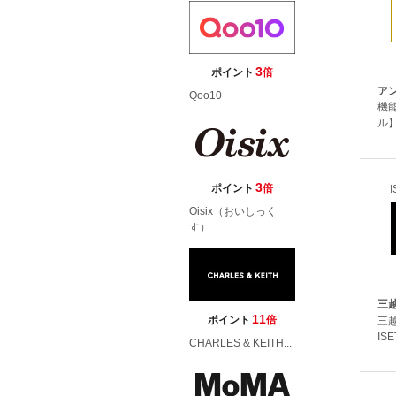
3
ポイント
倍
ア
Qoo10
機
ル
3
ポイント
倍
I
Oisix（おいしっく
す）
三
11
ポイント
倍
三
ISE
CHARLES & KEITH...