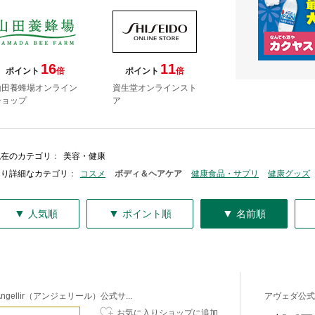
16
11
ポイント
倍
ポイント
倍
山田養蜂場オンライン
資生堂オンラインスト
ショップ
ア
現在のカテゴリ
：
美容・健康
より詳細なカテゴリ
：
コスメ
ボディ＆ヘアケア
健康食品・サプリ
健康グッズ
▼
▼
▼
人気順
ポイント順
名前順
Angellir（アンジェリール）公式サ...
アヴェダ公式
お気に入りショップに追加