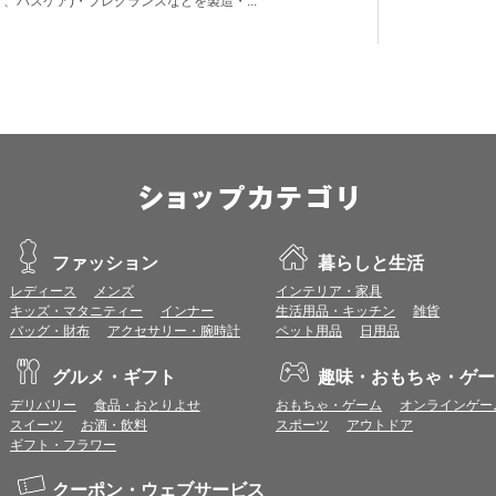
ア、バスケア)・フレグランスなどを製造・...
ファッション
暮らしと生活
レディース
メンズ
インテリア・家具
キッズ・マタニティー
インナー
生活用品・キッチン
雑貨
バッグ・財布
アクセサリー・腕時計
ペット用品
日用品
グルメ・ギフト
趣味・おもちゃ・ゲー
デリバリー
食品・おとりよせ
おもちゃ・ゲーム
オンラインゲー
スイーツ
お酒・飲料
スポーツ
アウトドア
ギフト・フラワー
クーポン・ウェブサービス