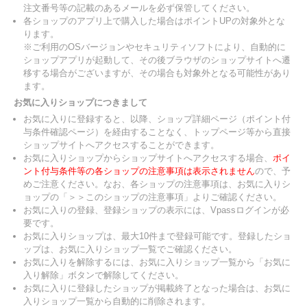
注文番号等の記載のあるメールを必ず保管してください。
各ショップのアプリ上で購入した場合はポイントUPの対象外とな
ります。
※ご利用のOSバージョンやセキュリティソフトにより、自動的に
ショップアプリが起動して、その後ブラウザのショップサイトへ遷
移する場合がございますが、その場合も対象外となる可能性があり
ます。
お気に入りショップにつきまして
お気に入りに登録すると、以降、ショップ詳細ページ（ポイント付
与条件確認ページ）を経由することなく、トップページ等から直接
ショップサイトへアクセスすることができます。
お気に入りショップからショップサイトへアクセスする場合、
ポイ
ント付与条件等の各ショップの注意事項は表示されません
ので、予
めご注意ください。なお、各ショップの注意事項は、お気に入りシ
ョップの「＞＞このショップの注意事項」よりご確認ください。
お気に入りの登録、登録ショップの表示には、Vpassログインが必
要です。
お気に入りショップは、最大10件まで登録可能です。登録したショ
ップは、お気に入りショップ一覧でご確認ください。
お気に入りを解除するには、お気に入りショップ一覧から「お気に
入り解除」ボタンで解除してください。
お気に入りに登録したショップが掲載終了となった場合は、お気に
入りショップ一覧から自動的に削除されます。