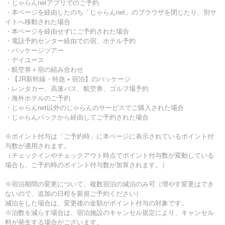
・じゃらんnetアプリでのご予約
・本ページを経由したのち「じゃらんnet」のブラウザを閉じたり、別サ
イトへ移動された場合
・本ページを経由せずにご予約された場合
・電話予約センター経由での宿、ホテル予約
・パッケージツアー
・デイユース
・航空券＋宿の組み合わせ
・【JR新幹線・特急＋宿泊】のパッケージ
・レンタカー、高速バス、航空券、ゴルフ場予約
・海外ホテルのご予約
・じゃらんnet以外のじゃらんのサービスでご購入された場合
・じゃらんパックから経由してご予約された場合
※ポイント付与は「ご予約時」に本ページに表示されているポイント付
与数が適用されます。
（チェックインやチェックアウト時点でポイント付与数が変動している
場合も、ご予約時のポイント付与数が加算されます。）
※宿泊期間の変更について、複数宿泊の減泊のみ可（増やす変更はでき
ないので、追加の日程を新規ご予約ください）
減泊をした場合は、変更後の金額がポイント付与の対象です。
※泊数を減らす場合は、宿泊施設のキャンセル規定により、キャンセル
料が発生する場合がございます。