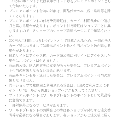
19倍分のポイントまたは表示ポイント数をプレミアムポイントとし
て付与いたします。
プレミアムポイント付与の対象は、商品代金のみ（税・送料等を除
く）となります。
プレミアムポイントの付与予定時期は、カードご利用代金のご請求
月と異なる場合があります。ポイント付与時期はショップごとに異
なりますので、各ショップのショップ詳細ページにてご確認くださ
い。
200円のご利用につき1ポイントとして計算されるため、一部の法人
カード等につきましては表示ポイント数と付与ポイント数が異なる
場合があります。
対象サイトにアクセス後、カード決済前に別サイトにアクセスした
場合は、ポイントは付きません。
商品購入後、購入内容等に変更があった場合は、プレミアムポイン
ト付与の対象とならない場合があります。
商品をキャンセル・返品した場合は、プレミアムポイント付与の対
象となりません。
同一ショップで複数回ご利用される場合は、1回のご利用ごとにポ
イントUPモールから再度ショップへアクセスしてください。
プレミアムポイントはワールドプレゼントのポイントとして景品等
に交換できます。
一部対象外となるサービスがあります。
ワールドプレゼントのお問合せの際は各ショップが発行する注文番
号等が必要になる場合があります。各ショップからご注文後に届く