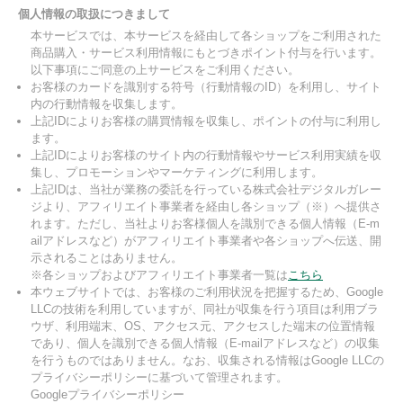
個人情報の取扱につきまして
本サービスでは、本サービスを経由して各ショップをご利用された
商品購入・サービス利用情報にもとづきポイント付与を行います。
以下事項にご同意の上サービスをご利用ください。
お客様のカードを識別する符号（行動情報のID）を利用し、サイト
内の行動情報を収集します。
上記IDによりお客様の購買情報を収集し、ポイントの付与に利用し
ます。
上記IDによりお客様のサイト内の行動情報やサービス利用実績を収
集し、プロモーションやマーケティングに利用します。
上記IDは、当社が業務の委託を行っている株式会社デジタルガレー
ジより、アフィリエイト事業者を経由し各ショップ（※）へ提供さ
れます。ただし、当社よりお客様個人を識別できる個人情報（E-m
ailアドレスなど）がアフィリエイト事業者や各ショップへ伝送、開
示されることはありません。
※各ショップおよびアフィリエイト事業者一覧は
こちら
本ウェブサイトでは、お客様のご利用状況を把握するため、Google
LLCの技術を利用していますが、同社が収集を行う項目は利用ブラ
ウザ、利用端末、OS、アクセス元、アクセスした端末の位置情報
であり、個人を識別できる個人情報（E-mailアドレスなど）の収集
を行うものではありません。なお、収集される情報はGoogle LLCの
プライバシーポリシーに基づいて管理されます。
Googleプライバシーポリシー