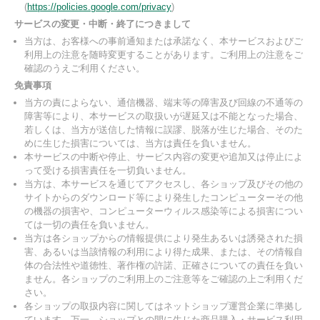
(
https://policies.google.com/privacy
)
サービスの変更・中断・終了につきまして
当方は、お客様への事前通知または承諾なく、本サービスおよびご
利用上の注意を随時変更することがあります。ご利用上の注意をご
確認のうえご利用ください。
免責事項
当方の責によらない、通信機器、端末等の障害及び回線の不通等の
障害等により、本サービスの取扱いが遅延又は不能となった場合、
若しくは、当方が送信した情報に誤謬、脱落が生じた場合、そのた
めに生じた損害については、当方は責任を負いません。
本サービスの中断や停止、サービス内容の変更や追加又は停止によ
って受ける損害責任を一切負いません。
当方は、本サービスを通じてアクセスし、各ショップ及びその他の
サイトからのダウンロード等により発生したコンピューターその他
の機器の損害や、コンピューターウィルス感染等による損害につい
ては一切の責任を負いません。
当方は各ショップからの情報提供により発生あるいは誘発された損
害、あるいは当該情報の利用により得た成果、または、その情報自
体の合法性や道徳性、著作権の許諾、正確さについての責任を負い
ません。各ショップのご利用上のご注意等をご確認の上ご利用くだ
さい。
各ショップの取扱内容に関してはネットショップ運営企業に準拠し
ています。万一、ショップとの間に生じた商品購入・サービス利用