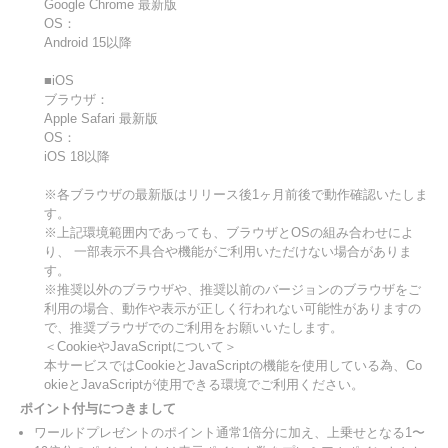
Google Chrome 最新版
OS：
Android 15以降
■iOS
ブラウザ：
Apple Safari 最新版
OS：
iOS 18以降
※各ブラウザの最新版はリリース後1ヶ月前後で動作確認いたしま
す。
※上記環境範囲内であっても、ブラウザとOSの組み合わせによ
り、 一部表示不具合や機能がご利用いただけない場合がありま
す。
※推奨以外のブラウザや、推奨以前のバージョンのブラウザをご
利用の場合、動作や表示が正しく行われない可能性がありますの
で、推奨ブラウザでのご利用をお願いいたします。
＜CookieやJavaScriptについて＞
本サービスではCookieとJavaScriptの機能を使用している為、Co
okieとJavaScriptが使用できる環境でご利用ください。
ポイント付与につきまして
ワールドプレゼントのポイント通常1倍分に加え、上乗せとなる1〜