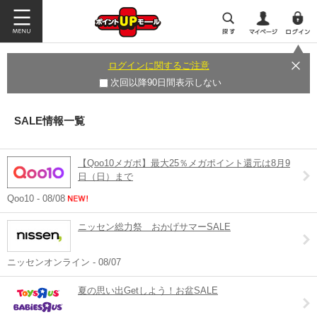
ログインに関するご注意
次回以降90日間表示しない
SALE情報一覧
【Qoo10メガポ】最大25％メガポイント還元は8月9
日（日）まで
Qoo10 - 08/08
ニッセン総力祭 おかげサマーSALE
ニッセンオンライン - 08/07
夏の思い出Getしよう！お盆SALE