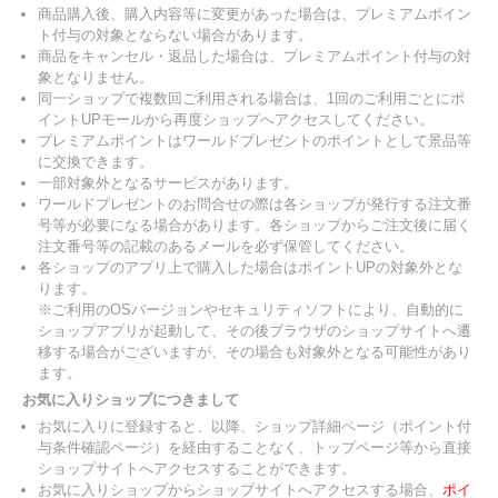
商品購入後、購入内容等に変更があった場合は、プレミアムポイン
ト付与の対象とならない場合があります。
商品をキャンセル・返品した場合は、プレミアムポイント付与の対
象となりません。
同一ショップで複数回ご利用される場合は、1回のご利用ごとにポ
イントUPモールから再度ショップへアクセスしてください。
プレミアムポイントはワールドプレゼントのポイントとして景品等
に交換できます。
一部対象外となるサービスがあります。
ワールドプレゼントのお問合せの際は各ショップが発行する注文番
号等が必要になる場合があります。各ショップからご注文後に届く
注文番号等の記載のあるメールを必ず保管してください。
各ショップのアプリ上で購入した場合はポイントUPの対象外とな
ります。
※ご利用のOSバージョンやセキュリティソフトにより、自動的に
ショップアプリが起動して、その後ブラウザのショップサイトへ遷
移する場合がございますが、その場合も対象外となる可能性があり
ます。
お気に入りショップにつきまして
お気に入りに登録すると、以降、ショップ詳細ページ（ポイント付
与条件確認ページ）を経由することなく、トップページ等から直接
ショップサイトへアクセスすることができます。
お気に入りショップからショップサイトへアクセスする場合、
ポイ