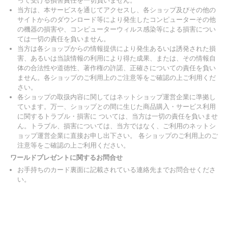
って受ける損害責任を一切負いません。
当方は、本サービスを通じてアクセスし、各ショップ及びその他の
サイトからのダウンロード等により発生したコンピューターその他
の機器の損害や、コンピューターウィルス感染等による損害につい
ては一切の責任を負いません。
当方は各ショップからの情報提供により発生あるいは誘発された損
害、あるいは当該情報の利用により得た成果、または、その情報自
体の合法性や道徳性、著作権の許諾、正確さについての責任を負い
ません。各ショップのご利用上のご注意等をご確認の上ご利用くだ
さい。
各ショップの取扱内容に関してはネットショップ運営企業に準拠し
ています。万一、ショップとの間に生じた商品購入・サービス利用
に関するトラブル・損害に ついては、当方は一切の責任を負いませ
ん。トラブル、損害については、当方ではなく、ご利用のネットシ
ョップ運営企業に直接お申し出下さい。 各ショップのご利用上のご
注意等をご確認の上ご利用ください。
ワールドプレゼントに関するお問合せ
お手持ちのカード裏面に記載されている連絡先までお問合せくださ
い。