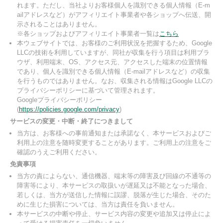
れます。ただし、当社よりお客様個人を識別できる個人情報（E-m
ailアドレスなど）がアフィリエイト事業者や各ショップへ伝送、開
示されることはありません。
※各ショップおよびアフィリエイト事業者一覧は
こちら
本ウェブサイトでは、お客様のご利用状況を把握するため、Google
LLCの技術を利用していますが、同社が収集を行う項目は利用ブラ
ウザ、利用端末、OS、アクセス元、アクセスした端末の位置情報
であり、個人を識別できる個人情報（E-mailアドレスなど）の収集
を行うものではありません。なお、収集される情報はGoogle LLCの
プライバシーポリシーに基づいて管理されます。
Googleプライバシーポリシー
(
https://policies.google.com/privacy
)
サービスの変更・中断・終了につきまして
当方は、お客様への事前通知または承諾なく、本サービスおよびご
利用上の注意を随時変更することがあります。ご利用上の注意をご
確認のうえご利用ください。
免責事項
当方の責によらない、通信機器、端末等の障害及び回線の不通等の
障害等により、本サービスの取扱いが遅延又は不能となった場合、
若しくは、当方が送信した情報に誤謬、脱落が生じた場合、そのた
めに生じた損害については、当方は責任を負いません。
本サービスの中断や停止、サービス内容の変更や追加又は停止によ