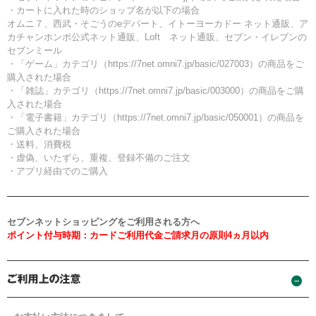
・カートに入れた時のショップ名が以下の場合
オムニ７、西武・そごうのeデパート、イトーヨーカドー ネット通販、ア
カチャンホンポ公式ネット通販、Loft ネット通販、セブン・イレブンの
セブンミール
・「ゲーム」カテゴリ（https://7net.omni7.jp/basic/027003）の商品をご
購入された場合
・「雑誌」カテゴリ（https://7net.omni7.jp/basic/003000）の商品をご購
入された場合
・「電子書籍」カテゴリ（https://7net.omni7.jp/basic/050001）の商品を
ご購入された場合
・送料、消費税
・虚偽、いたずら、重複、登録不備のご注文
・アプリ経由でのご購入
セブンネットショッピングをご利用される方へ
ポイント付与時期：カードご利用代金ご請求月の原則4ヵ月以内