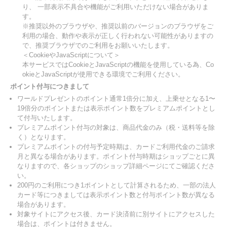
り、 一部表示不具合や機能がご利用いただけない場合がありま
す。
※推奨以外のブラウザや、推奨以前のバージョンのブラウザをご
利用の場合、動作や表示が正しく行われない可能性がありますの
で、推奨ブラウザでのご利用をお願いいたします。
＜CookieやJavaScriptについて＞
本サービスではCookieとJavaScriptの機能を使用している為、Co
okieとJavaScriptが使用できる環境でご利用ください。
ポイント付与につきまして
ワールドプレゼントのポイント通常1倍分に加え、上乗せとなる1〜
19倍分のポイントまたは表示ポイント数をプレミアムポイントとし
て付与いたします。
プレミアムポイント付与の対象は、商品代金のみ（税・送料等を除
く）となります。
プレミアムポイントの付与予定時期は、カードご利用代金のご請求
月と異なる場合があります。ポイント付与時期はショップごとに異
なりますので、各ショップのショップ詳細ページにてご確認くださ
い。
200円のご利用につき1ポイントとして計算されるため、一部の法人
カード等につきましては表示ポイント数と付与ポイント数が異なる
場合があります。
対象サイトにアクセス後、カード決済前に別サイトにアクセスした
場合は、ポイントは付きません。