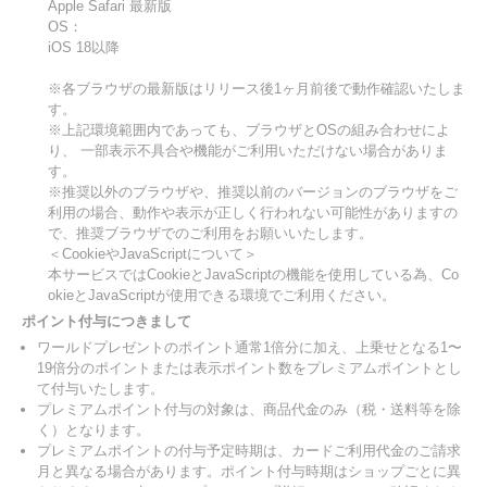
Apple Safari 最新版
OS：
iOS 18以降
※各ブラウザの最新版はリリース後1ヶ月前後で動作確認いたしま
す。
※上記環境範囲内であっても、ブラウザとOSの組み合わせによ
り、 一部表示不具合や機能がご利用いただけない場合がありま
す。
※推奨以外のブラウザや、推奨以前のバージョンのブラウザをご
利用の場合、動作や表示が正しく行われない可能性がありますの
で、推奨ブラウザでのご利用をお願いいたします。
＜CookieやJavaScriptについて＞
本サービスではCookieとJavaScriptの機能を使用している為、Co
okieとJavaScriptが使用できる環境でご利用ください。
ポイント付与につきまして
ワールドプレゼントのポイント通常1倍分に加え、上乗せとなる1〜
19倍分のポイントまたは表示ポイント数をプレミアムポイントとし
て付与いたします。
プレミアムポイント付与の対象は、商品代金のみ（税・送料等を除
く）となります。
プレミアムポイントの付与予定時期は、カードご利用代金のご請求
月と異なる場合があります。ポイント付与時期はショップごとに異