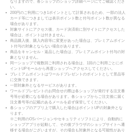
なりますので、各ショップのショップ詳細ページにてご確認くださ
い。
200円のご利用につき1ポイントとして計算されるため、一部の法人
カード等につきましては表示ポイント数と付与ポイント数が異なる
場合があります。
対象サイトにアクセス後、カード決済前に別サイトにアクセスした
場合は、ポイントは付きません。
商品購入後、購入内容等に変更があった場合は、プレミアムポイン
ト付与の対象とならない場合があります。
商品をキャンセル・返品した場合は、プレミアムポイント付与の対
象となりません。
同一ショップで複数回ご利用される場合は、1回のご利用ごとにポ
イントUPモールから再度ショップへアクセスしてください。
プレミアムポイントはワールドプレゼントのポイントとして景品等
に交換できます。
一部対象外となるサービスがあります。
ワールドプレゼントのお問合せの際は各ショップが発行する注文番
号等が必要になる場合があります。各ショップからご注文後に届く
注文番号等の記載のあるメールを必ず保管してください。
各ショップのアプリ上で購入した場合はポイントUPの対象外とな
ります。
※ご利用のOSバージョンやセキュリティソフトにより、自動的に
ショップアプリが起動して、その後ブラウザのショップサイトへ遷
移する場合がございますが、その場合も対象外となる可能性があり