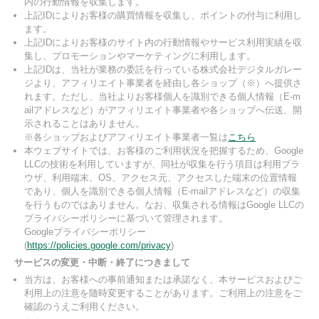
内の行動情報を収集します。
上記IDによりお客様の購買情報を収集し、ポイントの付与に利用し
ます。
上記IDによりお客様のサイト内の行動情報やサービス利用実績を収
集し、プロモーションやマーケティングに利用します。
上記IDは、当社が業務の委託を行っている株式会社デジタルガレー
ジより、アフィリエイト事業者を経由し各ショップ（※）へ提供さ
れます。ただし、当社よりお客様個人を識別できる個人情報（E-m
ailアドレスなど）がアフィリエイト事業者や各ショップへ伝送、開
示されることはありません。
※各ショップおよびアフィリエイト事業者一覧は
こちら
本ウェブサイトでは、お客様のご利用状況を把握するため、Google
LLCの技術を利用していますが、同社が収集を行う項目は利用ブラ
ウザ、利用端末、OS、アクセス元、アクセスした端末の位置情報
であり、個人を識別できる個人情報（E-mailアドレスなど）の収集
を行うものではありません。なお、収集される情報はGoogle LLCの
プライバシーポリシーに基づいて管理されます。
Googleプライバシーポリシー
(
https://policies.google.com/privacy
)
サービスの変更・中断・終了につきまして
当方は、お客様への事前通知または承諾なく、本サービスおよびご
利用上の注意を随時変更することがあります。ご利用上の注意をご
確認のうえご利用ください。