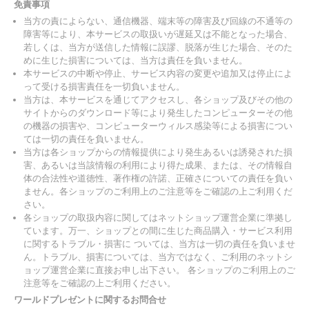
免責事項
当方の責によらない、通信機器、端末等の障害及び回線の不通等の
障害等により、本サービスの取扱いが遅延又は不能となった場合、
若しくは、当方が送信した情報に誤謬、脱落が生じた場合、そのた
めに生じた損害については、当方は責任を負いません。
本サービスの中断や停止、サービス内容の変更や追加又は停止によ
って受ける損害責任を一切負いません。
当方は、本サービスを通じてアクセスし、各ショップ及びその他の
サイトからのダウンロード等により発生したコンピューターその他
の機器の損害や、コンピューターウィルス感染等による損害につい
ては一切の責任を負いません。
当方は各ショップからの情報提供により発生あるいは誘発された損
害、あるいは当該情報の利用により得た成果、または、その情報自
体の合法性や道徳性、著作権の許諾、正確さについての責任を負い
ません。各ショップのご利用上のご注意等をご確認の上ご利用くだ
さい。
各ショップの取扱内容に関してはネットショップ運営企業に準拠し
ています。万一、ショップとの間に生じた商品購入・サービス利用
に関するトラブル・損害に ついては、当方は一切の責任を負いませ
ん。トラブル、損害については、当方ではなく、ご利用のネットシ
ョップ運営企業に直接お申し出下さい。 各ショップのご利用上のご
注意等をご確認の上ご利用ください。
ワールドプレゼントに関するお問合せ