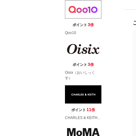
3
ポイント
倍
Qoo10
3
ポイント
倍
Oisix（おいしっく
す）
11
ポイント
倍
CHARLES & KEITH...