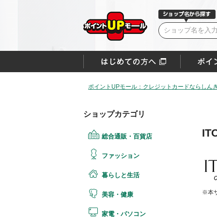
ポイントUPモール：クレジットカードならしん
ショップカテゴリ
I
総合通販・百貨店
ファッション
暮らしと生活
※本
美容・健康
家電・パソコン