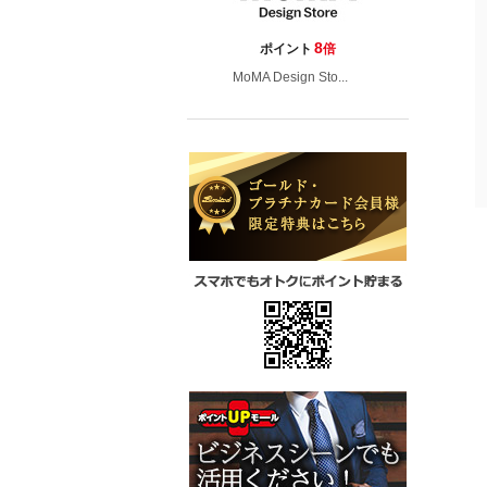
8
ポイント
倍
MoMA Design Sto...