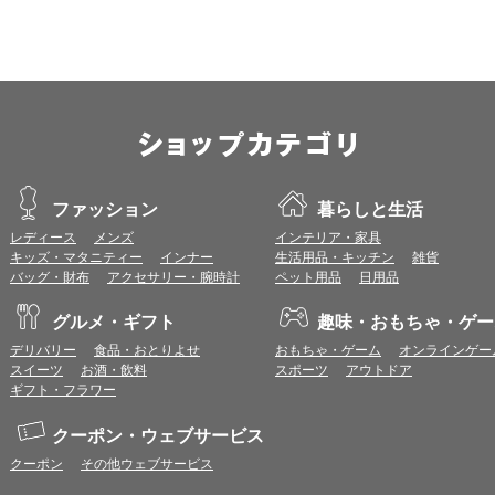
本サービスではCookieとJavaScriptの機能を使用している為、CookieとJa
ポイント付与につきまして
ワールドプレゼントのポイント通常1倍分に加え、上乗せとなる1〜19倍分の
ントとして付与いたします。
プレミアムポイント付与の対象は、商品代金のみ（税・送料等を除く）となり
プレミアムポイントの付与予定時期は、カードご利用代金のご請求月と異なる
とに異なりますので、各ショップのショップ詳細ページにてご確認ください。
200円のご利用につき1ポイントとして計算されるため、一部の法人カード等
が異なる場合があります。
ファッション
暮らしと生活
対象サイトにアクセス後、カード決済前に別サイトにアクセスした場合は、ポ
レディース
メンズ
インテリア・家具
商品購入後、購入内容等に変更があった場合は、プレミアムポイント付与の対
キッズ・マタニティー
インナー
生活用品・キッチン
雑貨
商品をキャンセル・返品した場合は、プレミアムポイント付与の対象となりま
バッグ・財布
アクセサリー・腕時計
ペット用品
日用品
同一ショップで複数回ご利用される場合は、1回のご利用ごとにポイントUPモ
プレミアムポイントはワールドプレゼントのポイントとして景品等に交換でき
グルメ・ギフト
趣味・おもちゃ・ゲー
一部対象外となるサービスがあります。
ワールドプレゼントのお問合せの際は各ショップが発行する注文番号等が必要
デリバリー
食品・おとりよせ
おもちゃ・ゲーム
オンラインゲー
に届く注文番号等の記載のあるメールを必ず保管してください。
スイーツ
お酒・飲料
スポーツ
アウトドア
各ショップのアプリ上で購入した場合はポイントUPの対象外となります。
ギフト・フラワー
※ご利用のOSバージョンやセキュリティソフトにより、自動的にショップアプ
トへ遷移する場合がございますが、その場合も対象外となる可能性があります
クーポン・ウェブサービス
クーポン
その他ウェブサービス
お気に入りショップについて
お気に入りに登録すると、以降、ショップ詳細ページ（ポイント付与条件確認