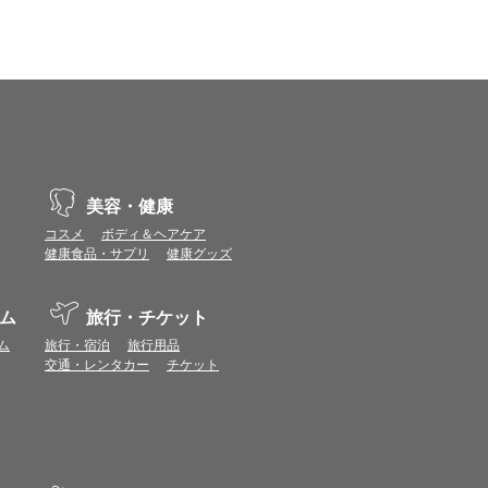
vaScriptが使用できる環境でご利用ください。
ポイントまたは表示ポイント数をプレミアムポイ
ます。
場合があります。ポイント付与時期はショップご
につきましては表示ポイント数と付与ポイント数
美容・健康
イントは付きません。
コスメ
ボディ＆ヘアケア
象とならない場合があります。
健康食品・サプリ
健康グッズ
せん。
ールから再度ショップへアクセスしてください。
ます。
ム
旅行・チケット
になる場合があります。各ショップからご注文後
ム
旅行・宿泊
旅行用品
交通・レンタカー
チケット
リが起動して、その後ブラウザのショップサイ
。
ページ）を経由することなく、トップページ等か