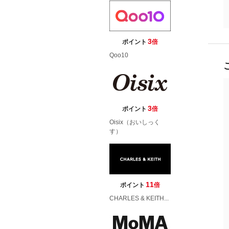
3
ポイント
倍
Qoo10
3
ポイント
倍
Oisix（おいしっく
す）
11
ポイント
倍
CHARLES & KEITH...