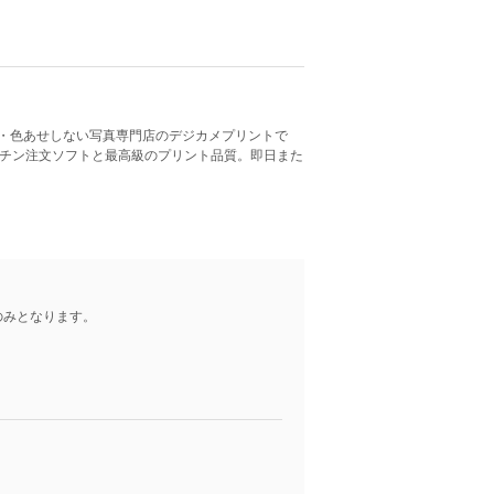
・色あせしない写真専門店のデジカメプリントで
くチン注文ソフトと最高級のプリント品質。即日また
のみとなります。