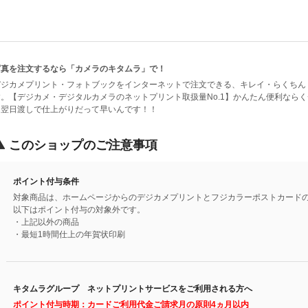
写真を注文するなら「カメラのキタムラ」で！
デジカメプリント・フォトブックをインターネットで注文できる、キレイ・らくちん
す。【デジカメ・デジタルカメラのネットプリント取扱量No.1】かんたん便利なら
は翌日渡しで仕上がりだって早いんです！！
このショップのご注意事項
ポイント付与条件
対象商品は、ホームページからのデジカメプリントとフジカラーポストカード
以下はポイント付与の対象外です。
・上記以外の商品
・最短1時間仕上の年賀状印刷
キタムラグループ ネットプリントサービスをご利用される方へ
ポイント付与時期：カードご利用代金ご請求月の原則4ヵ月以内