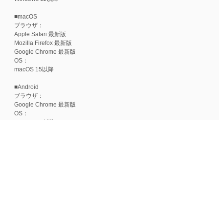
■macOS
ブラウザ：
Apple Safari 最新版
Mozilla Firefox 最新版
Google Chrome 最新版
OS：
macOS 15以降
■Android
ブラウザ：
Google Chrome 最新版
OS：
Android 15以降
■iOS
ブラウザ：
Apple Safari 最新版
OS：
iOS 18以降
※各ブラウザの最新版はリリース後1ヶ月前後で動作確認いたします。
※上記環境範囲内であっても、ブラウザとOSの組み合わせにより、 一部表
ます。
※推奨以外のブラウザや、推奨以前のバージョンのブラウザをご利用の場合