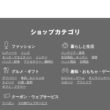
すので、推奨ブラウザでのご利用をお願いいたします。
＜CookieやJavaScriptについて＞
本サービスではCookieとJavaScriptの機能を使用している為、CookieとJa
ポイント付与につきまして
ワールドプレゼントのポイント通常1倍分に加え、上乗せとなる1〜19倍分の
ントとして付与いたします。
プレミアムポイント付与の対象は、商品代金のみ（税・送料等を除く）となり
プレミアムポイントの付与予定時期は、カードご利用代金のご請求月と異なる
ファッション
暮らしと生活
とに異なりますので、各ショップのショップ詳細ページにてご確認ください。
レディース
メンズ
インテリア・家具
200円のご利用につき1ポイントとして計算されるため、一部の法人カード等
キッズ・マタニティー
インナー
生活用品・キッチン
雑貨
が異なる場合があります。
バッグ・財布
アクセサリー・腕時計
ペット用品
日用品
対象サイトにアクセス後、カード決済前に別サイトにアクセスした場合は、ポ
商品購入後、購入内容等に変更があった場合は、プレミアムポイント付与の対
グルメ・ギフト
趣味・おもちゃ・ゲー
商品をキャンセル・返品した場合は、プレミアムポイント付与の対象となりま
同一ショップで複数回ご利用される場合は、1回のご利用ごとにポイントUPモ
デリバリー
食品・おとりよせ
おもちゃ・ゲーム
オンラインゲー
プレミアムポイントはワールドプレゼントのポイントとして景品等に交換でき
スイーツ
お酒・飲料
スポーツ
アウトドア
一部対象外となるサービスがあります。
ギフト・フラワー
ワールドプレゼントのお問合せの際は各ショップが発行する注文番号等が必要
に届く注文番号等の記載のあるメールを必ず保管してください。
クーポン・ウェブサービス
各ショップのアプリ上で購入した場合はポイントUPの対象外となります。
クーポン
その他ウェブサービス
※ご利用のOSバージョンやセキュリティソフトにより、自動的にショップアプ
トへ遷移する場合がございますが、その場合も対象外となる可能性があります