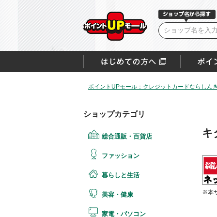
ポイントUPモール：クレジットカードならしん
ショップカテゴリ
キ
総合通販・百貨店
ファッション
暮らしと生活
※本
美容・健康
家電・パソコン