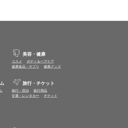
vaScriptが使用できる環境でご利用ください。
ポイントまたは表示ポイント数をプレミアムポイ
ます。
場合があります。ポイント付与時期はショップご
美容・健康
コスメ
ボディ＆ヘアケア
につきましては表示ポイント数と付与ポイント数
健康食品・サプリ
健康グッズ
イントは付きません。
象とならない場合があります。
ム
旅行・チケット
せん。
ールから再度ショップへアクセスしてください。
ム
旅行・宿泊
旅行用品
ます。
交通・レンタカー
チケット
になる場合があります。各ショップからご注文後
リが起動して、その後ブラウザのショップサイ
。