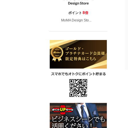
8
ポイント
倍
MoMA Design Sto...