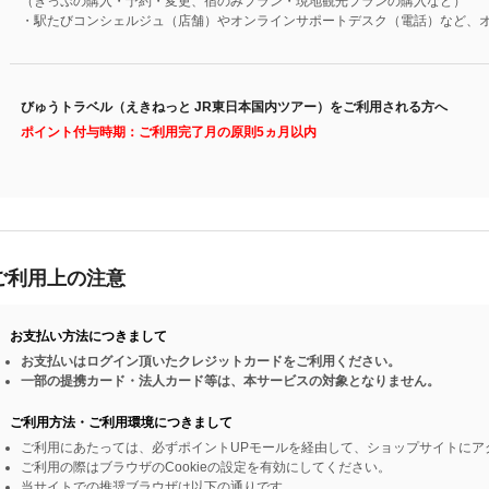
（きっぷの購入・予約・変更、宿のみプラン・現地観光プランの購入など）
・駅たびコンシェルジュ（店舗）やオンラインサポートデスク（電話）など、
びゅうトラベル（えきねっと JR東日本国内ツアー）をご利用される方へ
ポイント付与時期：ご利用完了月の原則5ヵ月以内
ご利用上の注意
お支払い方法につきまして
お支払いはログイン頂いたクレジットカードをご利用ください。
一部の提携カード・法人カード等は、本サービスの対象となりません。
ご利用方法・ご利用環境につきまして
ご利用にあたっては、必ずポイントUPモールを経由して、ショップサイトにア
ご利用の際はブラウザのCookieの設定を有効にしてください。
当サイトでの推奨ブラウザは以下の通りです。