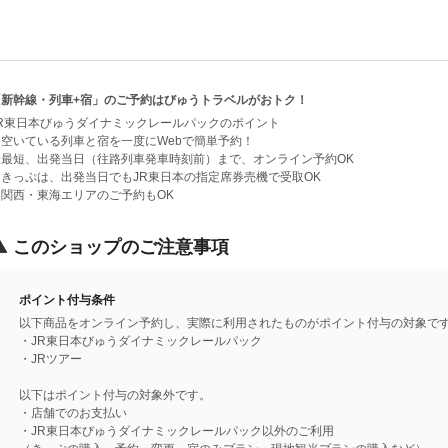
「新幹線・列車+宿」のご予約はびゅうトラベルがおトク！
JR東日本びゅうダイナミックレールパックのポイント
・空いている列車と宿を一度にWebで簡単予約！
・最短、出発当日（往路列車発車時刻前）まで、オンライン予約OK
・きっぷは、出発当日でもJR東日本の指定席券売機で受取OK
・関西・東海エリアのご予約もOK
このショップのご注意事項
ポイント付与条件
以下商品をオンライン予約し、実際に利用されたものがポイント付与の対象で
・JR東日本びゅうダイナミックレールパック
・JRツアー
以下はポイント付与の対象外です。
・店舗でのお支払い
・JR東日本びゅうダイナミックレールパック以外のご利用