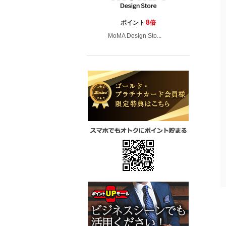
8
ポイント
倍
MoMA Design Sto...