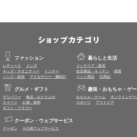
OS：
iOS 18以降
※各ブラウザの最新版はリリース後1ヶ月前後で動作確認いたします。
※上記環境範囲内であっても、ブラウザとOSの組み合わせにより、 一部表
ます。
※推奨以外のブラウザや、推奨以前のバージョンのブラウザをご利用の場合
すので、推奨ブラウザでのご利用をお願いいたします。
＜CookieやJavaScriptについて＞
ファッション
暮らしと生活
本サービスではCookieとJavaScriptの機能を使用している為、CookieとJa
レディース
メンズ
インテリア・家具
キッズ・マタニティー
インナー
生活用品・キッチン
雑貨
ポイント付与につきまして
バッグ・財布
アクセサリー・腕時計
ペット用品
日用品
ワールドプレゼントのポイント通常1倍分に加え、上乗せとなる1〜19倍分の
ントとして付与いたします。
グルメ・ギフト
趣味・おもちゃ・ゲー
プレミアムポイント付与の対象は、商品代金のみ（税・送料等を除く）となり
プレミアムポイントの付与予定時期は、カードご利用代金のご請求月と異なる
デリバリー
食品・おとりよせ
おもちゃ・ゲーム
オンラインゲー
とに異なりますので、各ショップのショップ詳細ページにてご確認ください。
スイーツ
お酒・飲料
スポーツ
アウトドア
200円のご利用につき1ポイントとして計算されるため、一部の法人カード等
ギフト・フラワー
が異なる場合があります。
対象サイトにアクセス後、カード決済前に別サイトにアクセスした場合は、ポ
クーポン・ウェブサービス
商品購入後、購入内容等に変更があった場合は、プレミアムポイント付与の対
クーポン
その他ウェブサービス
商品をキャンセル・返品した場合は、プレミアムポイント付与の対象となりま
同一ショップで複数回ご利用される場合は、1回のご利用ごとにポイントUPモ