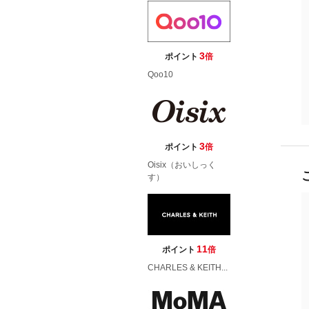
3
ポイント
倍
Qoo10
3
ポイント
倍
Oisix（おいしっく
す）
11
ポイント
倍
CHARLES & KEITH...