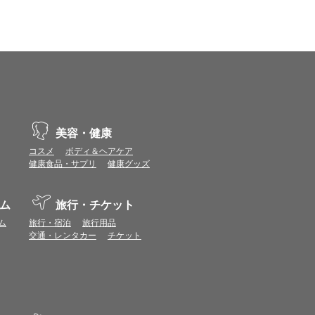
示不具合や機能がご利用いただけない場合があり
、動作や表示が正しく行われない可能性がありま
美容・健康
vaScriptが使用できる環境でご利用ください。
コスメ
ボディ＆ヘアケア
健康食品・サプリ
健康グッズ
ポイントまたは表示ポイント数をプレミアムポイ
ム
旅行・チケット
ます。
場合があります。ポイント付与時期はショップご
ム
旅行・宿泊
旅行用品
交通・レンタカー
チケット
につきましては表示ポイント数と付与ポイント数
イントは付きません。
象とならない場合があります。
せん。
ールから再度ショップへアクセスしてください。