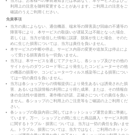
当方は、お客様への事前通知または承諾なく、本サービスおよびご
利用上の注意を随時変更することがあります。ご利用上の注意をご
確認のうえご利用ください。
免責事項
当方の責によらない、通信機器、端末等の障害及び回線の不通等の
障害等により、本サービスの取扱いが遅延又は不能となった場合、
若しくは、当方が送信した情報に誤謬、脱落が生じた場合、そのた
めに生じた損害については、当方は責任を負いません。
本サービスの中断や停止、サービス内容の変更や追加又は停止によ
って受ける損害責任を一切負いません。
当方は、本サービスを通じてアクセスし、各ショップ及びその他の
サイトからのダウンロード等により発生したコンピューターその他
の機器の損害や、コンピューターウィルス感染等による損害につい
ては一切の責任を負いません。
当方は各ショップからの情報提供により発生あるいは誘発された損
害、あるいは当該情報の利用により得た成果、または、その情報自
体の合法性や道徳性、著作権の許諾、正確さについての責任を負い
ません。各ショップのご利用上のご注意等をご確認の上ご利用くだ
さい。
各ショップの取扱内容に関してはネットショップ運営企業に準拠し
ています。万一、ショップとの間に生じた商品購入・サービス利用
に関するトラブル・損害に ついては、当方は一切の責任を負いませ
ん。トラブル、損害については、当方ではなく、ご利用のネットシ