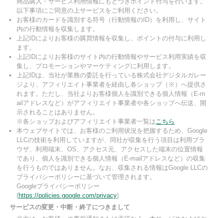
商品購入・サービス利用情報にもとづきポイント付与を行います。
以下事項にご同意の上サービスをご利用ください。
お客様のカードを識別する符号（行動情報のID）を利用し、サイト
内の行動情報を収集します。
上記IDによりお客様の購買情報を収集し、ポイントの付与に利用し
ます。
上記IDによりお客様のサイト内の行動情報やサービス利用実績を収
集し、プロモーションやマーケティングに利用します。
上記IDは、当社が業務の委託を行っている株式会社デジタルガレー
ジより、アフィリエイト事業者を経由し各ショップ（※）へ提供さ
れます。ただし、当社よりお客様個人を識別できる個人情報（E-m
ailアドレスなど）がアフィリエイト事業者や各ショップへ伝送、開
示されることはありません。
※各ショップおよびアフィリエイト事業者一覧は
こちら
本ウェブサイトでは、お客様のご利用状況を把握するため、Google
LLCの技術を利用していますが、同社が収集を行う項目は利用ブラ
ウザ、利用端末、OS、アクセス元、アクセスした端末の位置情報
であり、個人を識別できる個人情報（E-mailアドレスなど）の収集
を行うものではありません。なお、収集される情報はGoogle LLCの
プライバシーポリシーに基づいて管理されます。
Googleプライバシーポリシー
(
https://policies.google.com/privacy
)
サービスの変更・中断・終了につきまして