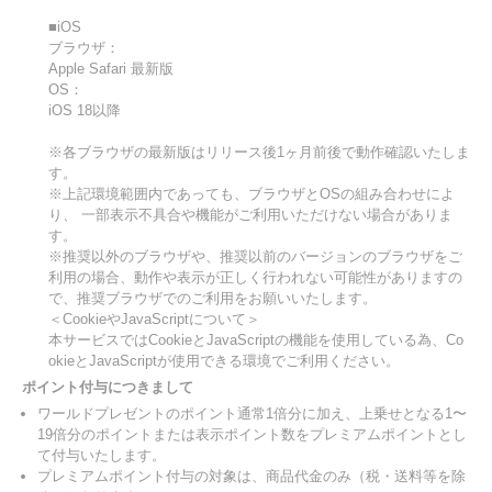
■iOS
ブラウザ：
Apple Safari 最新版
OS：
iOS 18以降
※各ブラウザの最新版はリリース後1ヶ月前後で動作確認いたしま
す。
※上記環境範囲内であっても、ブラウザとOSの組み合わせによ
り、 一部表示不具合や機能がご利用いただけない場合がありま
す。
※推奨以外のブラウザや、推奨以前のバージョンのブラウザをご
利用の場合、動作や表示が正しく行われない可能性がありますの
で、推奨ブラウザでのご利用をお願いいたします。
＜CookieやJavaScriptについて＞
本サービスではCookieとJavaScriptの機能を使用している為、Co
okieとJavaScriptが使用できる環境でご利用ください。
ポイント付与につきまして
ワールドプレゼントのポイント通常1倍分に加え、上乗せとなる1〜
19倍分のポイントまたは表示ポイント数をプレミアムポイントとし
て付与いたします。
プレミアムポイント付与の対象は、商品代金のみ（税・送料等を除