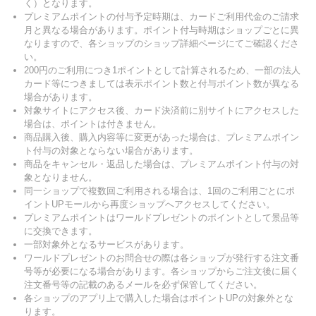
く）となります。
プレミアムポイントの付与予定時期は、カードご利用代金のご請求
月と異なる場合があります。ポイント付与時期はショップごとに異
なりますので、各ショップのショップ詳細ページにてご確認くださ
い。
200円のご利用につき1ポイントとして計算されるため、一部の法人
カード等につきましては表示ポイント数と付与ポイント数が異なる
場合があります。
対象サイトにアクセス後、カード決済前に別サイトにアクセスした
場合は、ポイントは付きません。
商品購入後、購入内容等に変更があった場合は、プレミアムポイン
ト付与の対象とならない場合があります。
商品をキャンセル・返品した場合は、プレミアムポイント付与の対
象となりません。
同一ショップで複数回ご利用される場合は、1回のご利用ごとにポ
イントUPモールから再度ショップへアクセスしてください。
プレミアムポイントはワールドプレゼントのポイントとして景品等
に交換できます。
一部対象外となるサービスがあります。
ワールドプレゼントのお問合せの際は各ショップが発行する注文番
号等が必要になる場合があります。各ショップからご注文後に届く
注文番号等の記載のあるメールを必ず保管してください。
各ショップのアプリ上で購入した場合はポイントUPの対象外とな
ります。