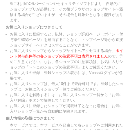
※ご利用のOSバージョンやセキュリティソフトにより、自動的に
ショップアプリが起動して、その後ブラウザのショップサイトへ遷
移する場合がございますが、その場合も対象外となる可能性があり
ます。
お気に入りショップにつきまして
お気に入りに登録すると、以降、ショップ詳細ページ（ポイント付
与条件確認ページ）を経由することなく、トップページ等から直接
ショップサイトへアクセスすることができます。
お気に入りショップからショップサイトへアクセスする場合、
ポイ
ント付与条件等の各ショップの注意事項は表示されません
ので、予
めご注意ください。なお、各ショップの注意事項は、お気に入りシ
ョップの「＞＞このショップの注意事項」よりご確認ください。
お気に入りの登録、登録ショップの表示には、Vpassログインが必
要です。
お気に入りショップは、最大10件まで登録可能です。登録したショ
ップは、お気に入りショップ一覧でご確認ください。
お気に入りを解除するには、お気に入りショップ一覧から「お気に
入り解除」ボタンで解除してください。
お気に入りに登録したショップが掲載終了となった場合は、お気に
入りショップ一覧から自動的に削除されます。
個人情報の取扱につきまして
本サービスでは、本サービスを経由して各ショップをご利用された