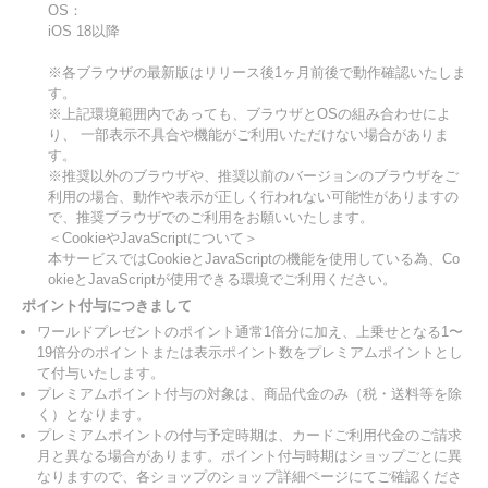
OS：
iOS 18以降
※各ブラウザの最新版はリリース後1ヶ月前後で動作確認いたしま
す。
※上記環境範囲内であっても、ブラウザとOSの組み合わせによ
り、 一部表示不具合や機能がご利用いただけない場合がありま
す。
※推奨以外のブラウザや、推奨以前のバージョンのブラウザをご
利用の場合、動作や表示が正しく行われない可能性がありますの
で、推奨ブラウザでのご利用をお願いいたします。
＜CookieやJavaScriptについて＞
本サービスではCookieとJavaScriptの機能を使用している為、Co
okieとJavaScriptが使用できる環境でご利用ください。
ポイント付与につきまして
ワールドプレゼントのポイント通常1倍分に加え、上乗せとなる1〜
19倍分のポイントまたは表示ポイント数をプレミアムポイントとし
て付与いたします。
プレミアムポイント付与の対象は、商品代金のみ（税・送料等を除
く）となります。
プレミアムポイントの付与予定時期は、カードご利用代金のご請求
月と異なる場合があります。ポイント付与時期はショップごとに異
なりますので、各ショップのショップ詳細ページにてご確認くださ