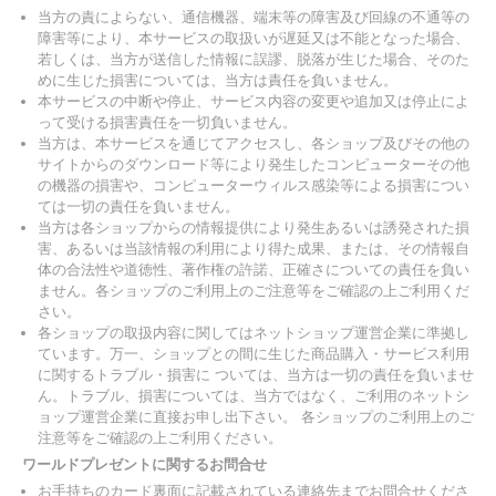
当方の責によらない、通信機器、端末等の障害及び回線の不通等の
障害等により、本サービスの取扱いが遅延又は不能となった場合、
若しくは、当方が送信した情報に誤謬、脱落が生じた場合、そのた
めに生じた損害については、当方は責任を負いません。
本サービスの中断や停止、サービス内容の変更や追加又は停止によ
って受ける損害責任を一切負いません。
当方は、本サービスを通じてアクセスし、各ショップ及びその他の
サイトからのダウンロード等により発生したコンピューターその他
の機器の損害や、コンピューターウィルス感染等による損害につい
ては一切の責任を負いません。
当方は各ショップからの情報提供により発生あるいは誘発された損
害、あるいは当該情報の利用により得た成果、または、その情報自
体の合法性や道徳性、著作権の許諾、正確さについての責任を負い
ません。各ショップのご利用上のご注意等をご確認の上ご利用くだ
さい。
各ショップの取扱内容に関してはネットショップ運営企業に準拠し
ています。万一、ショップとの間に生じた商品購入・サービス利用
に関するトラブル・損害に ついては、当方は一切の責任を負いませ
ん。トラブル、損害については、当方ではなく、ご利用のネットシ
ョップ運営企業に直接お申し出下さい。 各ショップのご利用上のご
注意等をご確認の上ご利用ください。
ワールドプレゼントに関するお問合せ
お手持ちのカード裏面に記載されている連絡先までお問合せくださ