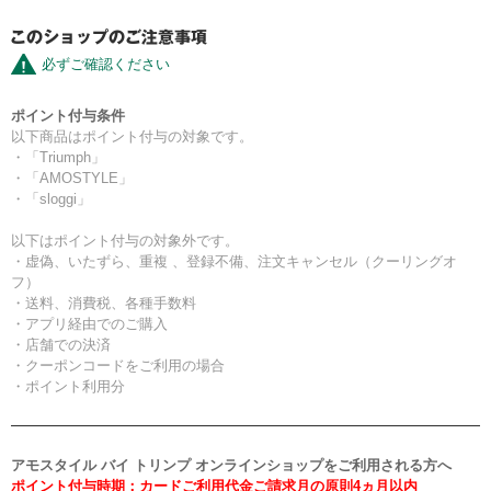
必ずご確認ください
ポイント付与条件
以下商品はポイント付与の対象です。
・「Triumph」
・「AMOSTYLE」
・「sloggi」
以下はポイント付与の対象外です。
・虚偽、いたずら、重複 、登録不備、注文キャンセル（クーリングオ
フ）
・送料、消費税、各種手数料
・アプリ経由でのご購入
・店舗での決済
・クーポンコードをご利用の場合
・ポイント利用分
アモスタイル バイ トリンプ オンラインショップをご利用される方へ
ポイント付与時期：カードご利用代金ご請求月の原則4ヵ月以内