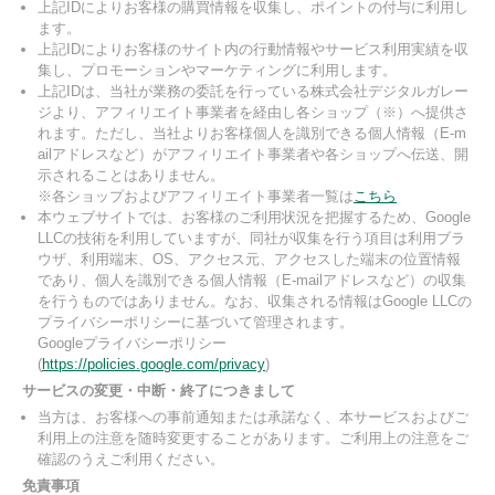
上記IDによりお客様の購買情報を収集し、ポイントの付与に利用し
ます。
上記IDによりお客様のサイト内の行動情報やサービス利用実績を収
集し、プロモーションやマーケティングに利用します。
上記IDは、当社が業務の委託を行っている株式会社デジタルガレー
ジより、アフィリエイト事業者を経由し各ショップ（※）へ提供さ
れます。ただし、当社よりお客様個人を識別できる個人情報（E-m
ailアドレスなど）がアフィリエイト事業者や各ショップへ伝送、開
示されることはありません。
※各ショップおよびアフィリエイト事業者一覧は
こちら
本ウェブサイトでは、お客様のご利用状況を把握するため、Google
LLCの技術を利用していますが、同社が収集を行う項目は利用ブラ
ウザ、利用端末、OS、アクセス元、アクセスした端末の位置情報
であり、個人を識別できる個人情報（E-mailアドレスなど）の収集
を行うものではありません。なお、収集される情報はGoogle LLCの
プライバシーポリシーに基づいて管理されます。
Googleプライバシーポリシー
(
https://policies.google.com/privacy
)
サービスの変更・中断・終了につきまして
当方は、お客様への事前通知または承諾なく、本サービスおよびご
利用上の注意を随時変更することがあります。ご利用上の注意をご
確認のうえご利用ください。
免責事項