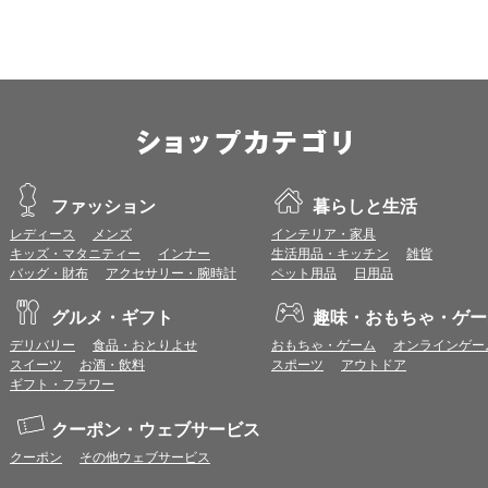
プレミアムポイント付与の対象は、商品代金のみ（税・送料等を除く）となり
プレミアムポイントの付与予定時期は、カードご利用代金のご請求月と異なる
とに異なりますので、各ショップのショップ詳細ページにてご確認ください。
200円のご利用につき1ポイントとして計算されるため、一部の法人カード等
が異なる場合があります。
対象サイトにアクセス後、カード決済前に別サイトにアクセスした場合は、ポ
商品購入後、購入内容等に変更があった場合は、プレミアムポイント付与の対
商品をキャンセル・返品した場合は、プレミアムポイント付与の対象となりま
同一ショップで複数回ご利用される場合は、1回のご利用ごとにポイントUPモ
プレミアムポイントはワールドプレゼントのポイントとして景品等に交換でき
ファッション
暮らしと生活
一部対象外となるサービスがあります。
ワールドプレゼントのお問合せの際は各ショップが発行する注文番号等が必要
レディース
メンズ
インテリア・家具
に届く注文番号等の記載のあるメールを必ず保管してください。
キッズ・マタニティー
インナー
生活用品・キッチン
雑貨
各ショップのアプリ上で購入した場合はポイントUPの対象外となります。
バッグ・財布
アクセサリー・腕時計
ペット用品
日用品
※ご利用のOSバージョンやセキュリティソフトにより、自動的にショップアプ
トへ遷移する場合がございますが、その場合も対象外となる可能性があります
グルメ・ギフト
趣味・おもちゃ・ゲー
デリバリー
食品・おとりよせ
おもちゃ・ゲーム
オンラインゲー
お気に入りショップについて
スイーツ
お酒・飲料
スポーツ
アウトドア
お気に入りに登録すると、以降、ショップ詳細ページ（ポイント付与条件確認
ギフト・フラワー
ら直接ショップサイトへアクセスすることができます。
お気に入りに登録したショップは、トップページ等の画面左側のお気に入りシ
クーポン・ウェブサービス
（一部画面では表示されない場合があります。）
お気に入りショップからショップサイトへアクセスする場合、
ポイント付与条
クーポン
その他ウェブサービス
で、予めご注意ください。なお、各ショップの注意事項は、お気に入りショッ