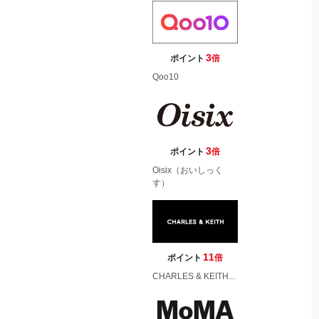
3
ポイント
倍
Qoo10
3
ポイント
倍
Oisix（おいしっく
す）
11
ポイント
倍
CHARLES & KEITH...