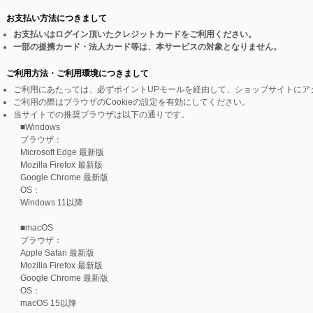
お支払い方法につきまして
お支払いはログイン頂いたクレジットカードをご利用ください。
一部の提携カード・法人カード等は、本サービスの対象となりません。
ご利用方法・ご利用環境につきまして
ご利用にあたっては、必ずポイントUPモールを経由して、ショップサイトにア
ご利用の際はブラウザのCookieの設定を有効にしてください。
当サイトでの推奨ブラウザは以下の通りです。
■Windows
ブラウザ：
Microsoft Edge 最新版
Mozilla Firefox 最新版
Google Chrome 最新版
OS：
Windows 11以降
■macOS
ブラウザ：
Apple Safari 最新版
Mozilla Firefox 最新版
Google Chrome 最新版
OS：
macOS 15以降