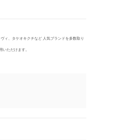
ンディヴィ、タケオキクチなど 人気ブランドを多数取り
用いただけます。