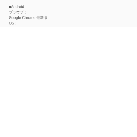
■Android
ブラウザ：
Google Chrome 最新版
OS：
Android 15以降
■iOS
ブラウザ：
Apple Safari 最新版
OS：
iOS 18以降
※各ブラウザの最新版はリリース後1ヶ月前後で動作確認いたします。
※上記環境範囲内であっても、ブラウザとOSの組み合わせにより、 一部表
ます。
※推奨以外のブラウザや、推奨以前のバージョンのブラウザをご利用の場合
すので、推奨ブラウザでのご利用をお願いいたします。
＜CookieやJavaScriptについて＞
本サービスではCookieとJavaScriptの機能を使用している為、CookieとJa
ポイント付与につきまして
ワールドプレゼントのポイント通常1倍分に加え、上乗せとなる1〜19倍分の
ントとして付与いたします。