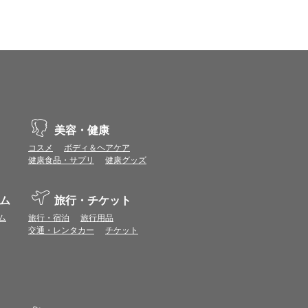
ます。
場合があります。ポイント付与時期はショップご
につきましては表示ポイント数と付与ポイント数
イントは付きません。
象とならない場合があります。
せん。
ールから再度ショップへアクセスしてください。
ます。
美容・健康
になる場合があります。各ショップからご注文後
コスメ
ボディ＆ヘアケア
健康食品・サプリ
健康グッズ
リが起動して、その後ブラウザのショップサイ
。
ム
旅行・チケット
ム
旅行・宿泊
旅行用品
交通・レンタカー
チケット
ページ）を経由することなく、トップページ等か
ョップに表示されます。
件等の各ショップの注意事項は表示されません
の
プの「＞＞このショップの注意事項」よりご確認