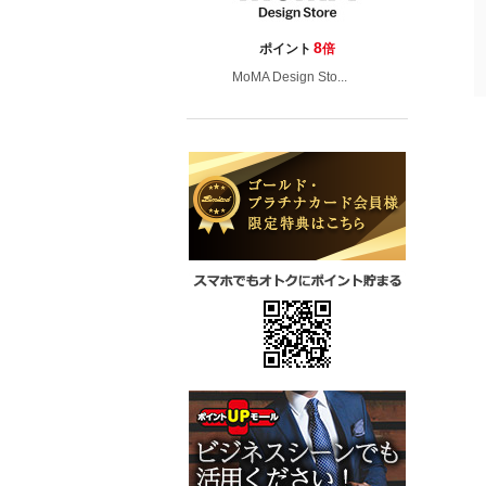
8
ポイント
倍
MoMA Design Sto...