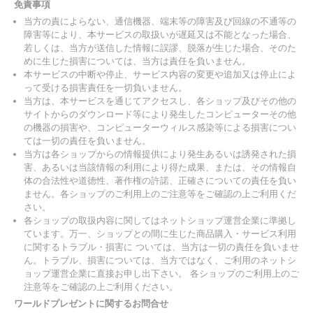
免責事項
当方の責によらない、通信機器、端末等の障害及び回線の不通等の
障害等により、本サービスの取扱いが遅延又は不能となった場合、
若しくは、当方が送信した情報に誤謬、脱落が生じた場合、そのた
めに生じた損害については、当方は責任を負いません。
本サービスの中断や停止、サービス内容の変更や追加又は停止によ
って受ける損害責任を一切負いません。
当方は、本サービスを通じてアクセスし、各ショップ及びその他の
サイトからのダウンロード等により発生したコンピューターその他
の機器の損害や、コンピューターウィルス感染等による損害につい
ては一切の責任を負いません。
当方は各ショップからの情報提供により発生あるいは誘発された損
害、あるいは当該情報の利用により得た成果、または、その情報自
体の合法性や道徳性、著作権の許諾、正確さについての責任を負い
ません。各ショップのご利用上のご注意等をご確認の上ご利用くだ
さい。
各ショップの取扱内容に関してはネットショップ運営企業に準拠し
ています。万一、ショップとの間に生じた商品購入・サービス利用
に関するトラブル・損害に ついては、当方は一切の責任を負いませ
ん。トラブル、損害については、当方ではなく、ご利用のネットシ
ョップ運営企業に直接お申し出下さい。 各ショップのご利用上のご
注意等をご確認の上ご利用ください。
ワールドプレゼントに関するお問合せ