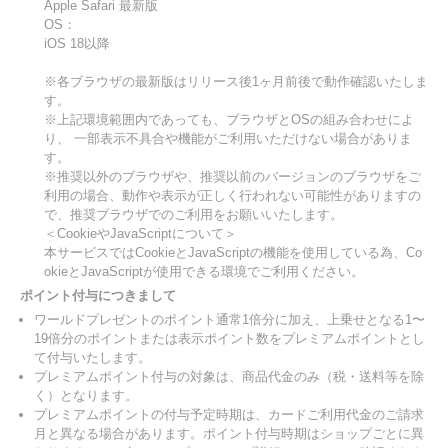
Apple Safari 最新版
OS：
iOS 18以降
※各ブラウザの最新版はリリース後1ヶ月前後で動作確認いたしま
す。
※上記環境範囲内であっても、ブラウザとOSの組み合わせによ
り、 一部表示不具合や機能がご利用いただけない場合がありま
す。
※推奨以外のブラウザや、推奨以前のバージョンのブラウザをご
利用の場合、動作や表示が正しく行われない可能性がありますの
で、推奨ブラウザでのご利用をお願いいたします。
＜CookieやJavaScriptについて＞
本サービスではCookieとJavaScriptの機能を使用している為、Co
okieとJavaScriptが使用できる環境でご利用ください。
ポイント付与につきまして
ワールドプレゼントのポイント通常1倍分に加え、上乗せとなる1〜
19倍分のポイントまたは表示ポイント数をプレミアムポイントとし
て付与いたします。
プレミアムポイント付与の対象は、商品代金のみ（税・送料等を除
く）となります。
プレミアムポイントの付与予定時期は、カードご利用代金のご請求
月と異なる場合があります。ポイント付与時期はショップごとに異