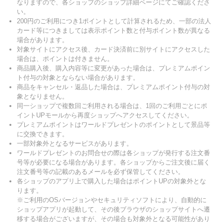
なりますので、各ショップのショップ詳細ページにてご確認くださ
い。
200円のご利用につき1ポイントとして計算されるため、一部の法人
カード等につきましては表示ポイント数と付与ポイント数が異なる
場合があります。
対象サイトにアクセス後、カード決済前に別サイトにアクセスした
場合は、ポイントは付きません。
商品購入後、購入内容等に変更があった場合は、プレミアムポイン
ト付与の対象とならない場合があります。
商品をキャンセル・返品した場合は、プレミアムポイント付与の対
象となりません。
同一ショップで複数回ご利用される場合は、1回のご利用ごとにポ
イントUPモールから再度ショップへアクセスしてください。
プレミアムポイントはワールドプレゼントのポイントとして景品等
に交換できます。
一部対象外となるサービスがあります。
ワールドプレゼントのお問合せの際は各ショップが発行する注文番
号等が必要になる場合があります。各ショップからご注文後に届く
注文番号等の記載のあるメールを必ず保管してください。
各ショップのアプリ上で購入した場合はポイントUPの対象外とな
ります。
※ご利用のOSバージョンやセキュリティソフトにより、自動的に
ショップアプリが起動して、その後ブラウザのショップサイトへ遷
移する場合がございますが、その場合も対象外となる可能性があり