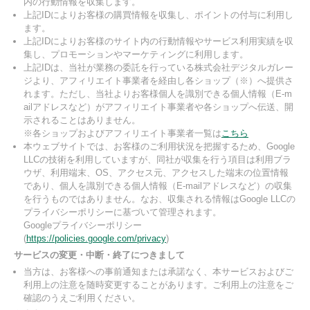
内の行動情報を収集します。
上記IDによりお客様の購買情報を収集し、ポイントの付与に利用し
ます。
上記IDによりお客様のサイト内の行動情報やサービス利用実績を収
集し、プロモーションやマーケティングに利用します。
上記IDは、当社が業務の委託を行っている株式会社デジタルガレー
ジより、アフィリエイト事業者を経由し各ショップ（※）へ提供さ
れます。ただし、当社よりお客様個人を識別できる個人情報（E-m
ailアドレスなど）がアフィリエイト事業者や各ショップへ伝送、開
示されることはありません。
※各ショップおよびアフィリエイト事業者一覧は
こちら
本ウェブサイトでは、お客様のご利用状況を把握するため、Google
LLCの技術を利用していますが、同社が収集を行う項目は利用ブラ
ウザ、利用端末、OS、アクセス元、アクセスした端末の位置情報
であり、個人を識別できる個人情報（E-mailアドレスなど）の収集
を行うものではありません。なお、収集される情報はGoogle LLCの
プライバシーポリシーに基づいて管理されます。
Googleプライバシーポリシー
(
https://policies.google.com/privacy
)
サービスの変更・中断・終了につきまして
当方は、お客様への事前通知または承諾なく、本サービスおよびご
利用上の注意を随時変更することがあります。ご利用上の注意をご
確認のうえご利用ください。