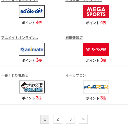
ブックオフ公式オンラ...
メガスポーツオンライ...
4
4
ポイント
倍
ポイント
倍
アニメイトオンライン...
石橋楽器店
3
3
ポイント
倍
ポイント
倍
一番くじONLINE
イーカプコン
3
3
ポイント
倍
ポイント
倍
1
2
3
>